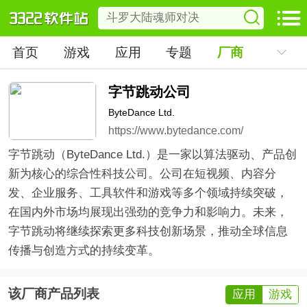
首页
游戏
应用
专题
厂商
字节跳动公司
ByteDance Ltd.
https://www.bytedance.com/
字节跳动（ByteDance Ltd.）是一家以算法驱动、产品创
新为核心的综合性科技公司。公司在短视频、内容分
发、企业服务、工具软件和游戏等多个领域持续突破，
在国内外市场均展现出强劲的竞争力和影响力。未来，
字节跳动将继续探索更多科技创新场景，推动全球信息
传播与创造方式的持续变革。
该厂商产品列表
应用
游戏