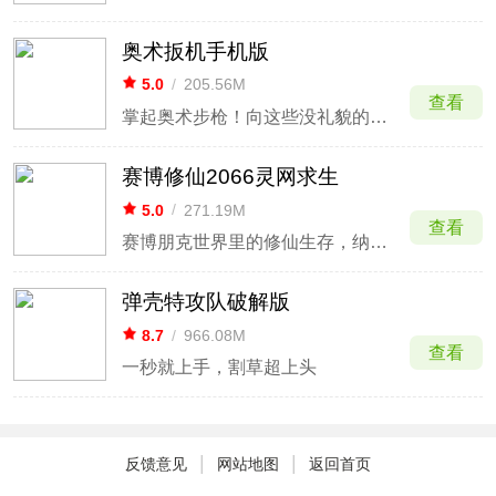
奥术扳机手机版
5.0
/
205.56M
查看
掌起奥术步枪！向这些没礼貌的家伙倾斜怒火吧
赛博修仙2066灵网求生
5.0
/
271.19M
查看
赛博朋克世界里的修仙生存，纳米飞剑，对抗AI天庭
弹壳特攻队破解版
8.7
/
966.08M
查看
一秒就上手，割草超上头
|
|
反馈意见
网站地图
返回首页