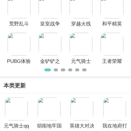
服
方正版
方正版
荒野乱斗
皇室战争
穿越火线
和平精英
体验服
体验服官
枪战王者
体验服官
方最新版
体验服
方正版
2026最新
版本
PUBG体验
金铲铲之
元气骑士
王者荣耀
服官方正
战体验服
测试服
国际服体
版
验服官方
正版
本类更新
元气骑士qq
胡闹地牢国
英雄大对决
我在地府打