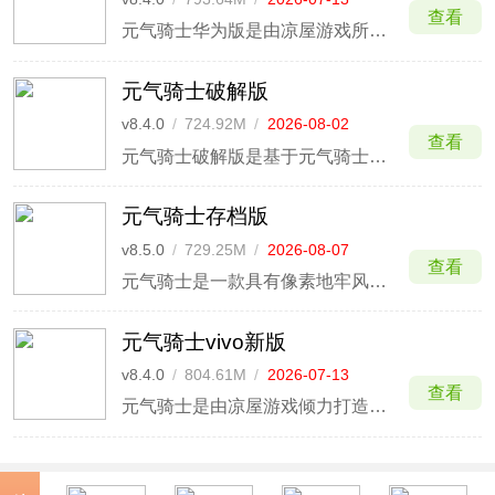
查看
元气骑士华为版是由凉屋游戏所出行的一款融合了roguelike元素进行制作的冒险手游，此版本是最新的华为版本，较之于官方版的话，账号之间是不互通的，玩家只需要登录华为账号就能体验，随时进行存档，还能获得专属的华为版新手礼包。
元气骑士破解版
v8.4.0
/
724.92M
/
2026-08-02
查看
元气骑士破解版是基于元气骑士修改的破解版本，游戏中提供内置菜单，可实现高伤害、伤害免疫、无限能量技能等特殊功能，其余游戏内容与官方版本保持一致，玩家可以根据自身情况，自由选择开启菜单功能，调节游戏难度，获取相对较好的游戏体验，不用再担心因为手残而卡关。
元气骑士存档版
v8.5.0
/
729.25M
/
2026-08-07
查看
元气骑士是一款具有像素地牢风的roguelike闯关手游，游戏内拥有骑士、游侠狼人、工程师、机器人、法师等十多种职业可供选择，玩家需要探索各种关卡和地图，通过跳跃、攻击和使用特殊技能和怪物战斗，收集宝藏，完成各种挑战任务，展开一场惊险刺激的地城闯关冒险之旅！
元气骑士vivo新版
v8.4.0
/
804.61M
/
2026-07-13
查看
元气骑士是由凉屋游戏倾力打造的一款超级经典、超级好玩的地牢探索类角色扮演动作手游，自2017年上线至今便凭借着精致复古的像素画面、独特的Roguelike地牢随机玩法、以及丰富多样的战斗场景、逗趣的角色形象和畅爽的操作方式等优势一跃成为了游戏领域内的超高人气之作。