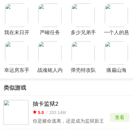
版
际服
麻将手机版
我在末日开
严峻任务
多少兄弟手
一个人的悬
火车官方版
(Grim
机版
赏手机版
Quest)
幸运房东手
战魂铭人内
弹壳特攻队
痛扁山海
机版
置作弊菜单
腾讯版
最新版
类似游戏
抽卡监狱2
5.0
/
203.14M
查看
你是赌命逃离，还是成为监狱新王