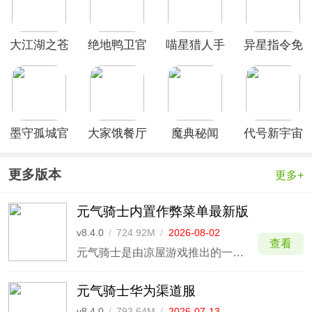
大江湖之苍
绝地鸭卫官
喵星猎人手
异星指令免
龙与白鸟手
方正版
游
费版
机版
墨守孤城官
大家饿餐厅
魔典秘闻
代号新宇宙
方版
官方版
手游
更多版本
更多+
元气骑士内置作弊菜单最新版
v8.4.0
/
724.92M
/
2026-08-02
查看
元气骑士是由凉屋游戏推出的一款肉鸽手游，以2D像素画面为主要风格呈现，以俯视角动作射击为主要玩法，操控玩法简单却不平庸，在其中，玩家能够化身刺客、骑士、女巫等20余位独特的英雄，从海量武器库中选择强力的装备组合，探索如森林、地牢、城堡等一个又一个充满魔幻色彩且危机四伏的场景
元气骑士华为渠道服
v8.4.0
/
793.64M
/
2026-07-13