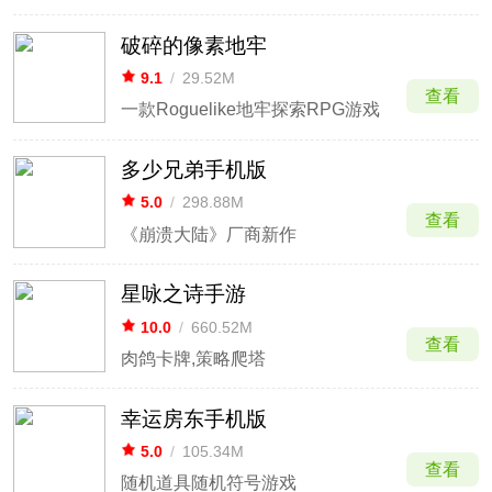
破碎的像素地牢
9.1
/
29.52M
查看
一款Roguelike地牢探索RPG游戏
多少兄弟手机版
5.0
/
298.88M
查看
《崩溃大陆》厂商新作
星咏之诗手游
10.0
/
660.52M
查看
肉鸽卡牌,策略爬塔
幸运房东手机版
5.0
/
105.34M
查看
随机道具随机符号游戏