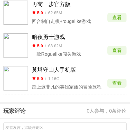
再苟一步官方版
5.0
/
62.65M
查看
回合制自走棋+rougelike游戏
暗夜勇士游戏
5.0
/
63.62M
查看
一款Roguelike闯关游戏
莫塔守山人手机版
5.0
/
1.16G
查看
踏上这非凡的英雄家族的冒险旅程
玩家评论
0
人参与，0条评论