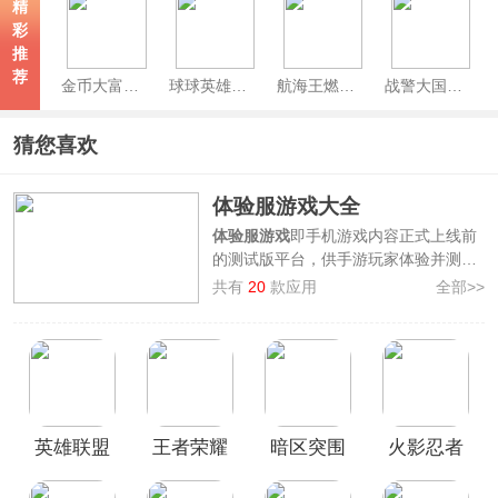
精
彩
推
荐
金币大富翁官方版
球球英雄官方版
航海王燃烧意志官方正版
战警大国崛起手游
猜您喜欢
体验服游戏大全
体验服游戏
即手机游戏内容正式上线前
的测试版平台，供手游玩家体验并测试
游玩效果与反馈意见，最终上线正式服
共有
20
款应用
全部>>
手游。
为了方便广大用户更方便地下载体验服
手游，3322软件站整理汇集了多款热门
游戏的体验服手游版本，其中提供如
王
者荣耀国际服体验服、和平精英体验
服、PUBG体验服、金铲铲之战体验服
英雄联盟
王者荣耀
暗区突围
火影忍者
等，欢迎广大用户前来本站免费下载！
手游体验
体验服官
体验服官
体验服