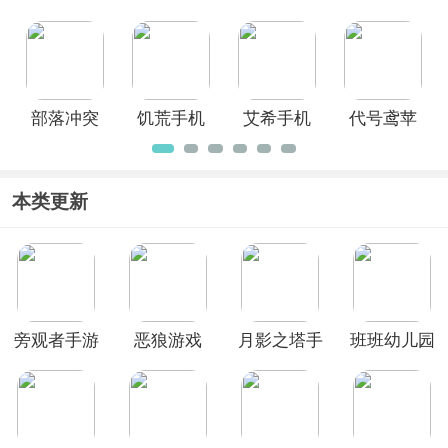
语原版最
Roblox手
缤纷舞台
手游安卓
新版
机版
日服
版
部落冲突
饥荒手机
艾希手机
代号鸢苹
先锋服
版
版
果版
本类更新
旁观者手游
恶狼游戏
月影之塔手
班班幼儿园
完整版
机版
8手机版