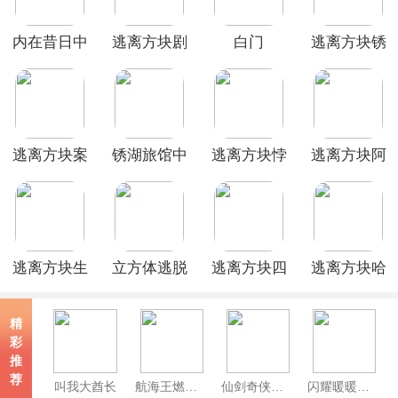
内在昔日中
逃离方块剧
白门
逃离方块锈
文版(The
院中文版
湖湖畔官方
Past
正版
Within)
逃离方块案
锈湖旅馆中
逃离方块悖
逃离方块阿
件23中文版
文版最新版
论官方版
尔勒中文版
(Rusty
Lake Hotel)
逃离方块生
立方体逃脱
逃离方块四
逃离方块哈
日中文汉化
季中文版
维的盒子官
版
方版
精
彩
推
荐
叫我大酋长
航海王燃烧意志官方正版
仙剑奇侠传新的开始
闪耀暖暖官服