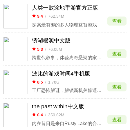
人类一败涂地手游官方正版
9.4
/
762.34M
查看
探索最有趣的多人物理益智游戏
锈湖根源中文版
5.3
/
76.08M
查看
跨世代叙事，体验离奇悬疑的家族故事。
波比的游戏时间4手机版
8.5
/
1.78G
查看
工厂恐怖解谜，解锁新机关躲避波比追逐。
the past within中文版
6.4
/
350.62M
查看
内在昔日是来自Rusty Lake的合作体验