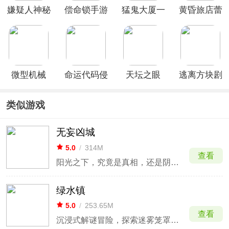
嫌疑人神秘
偿命锁手游
猛鬼大厦一
黄昏旅店蕾
大厦
楼的锁匠
微型机械
命运代码侵
天坛之眼
逃离方块剧
入
(The Eyes
院中文版
of )安卓版
类似游戏
无妄凶城
5.0
/
314M
查看
阳光之下，究竟是真相，还是阴影？
绿水镇
5.0
/
253.65M
查看
沉浸式解谜冒险，探索迷雾笼罩的诡秘小镇