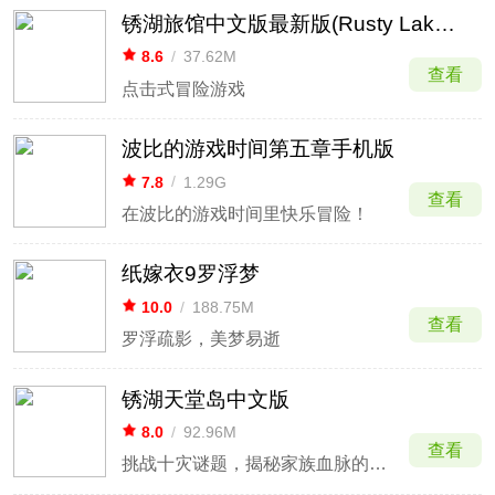
锈湖旅馆中文版最新版(Rusty Lake Hotel)
8.6
/
37.62M
查看
点击式冒险游戏
波比的游戏时间第五章手机版
7.8
/
1.29G
查看
在波比的游戏时间里快乐冒险！
纸嫁衣9罗浮梦
10.0
/
188.75M
查看
罗浮疏影，美梦易逝
锈湖天堂岛中文版
8.0
/
92.96M
查看
挑战十灾谜题，揭秘家族血脉的诅咒。