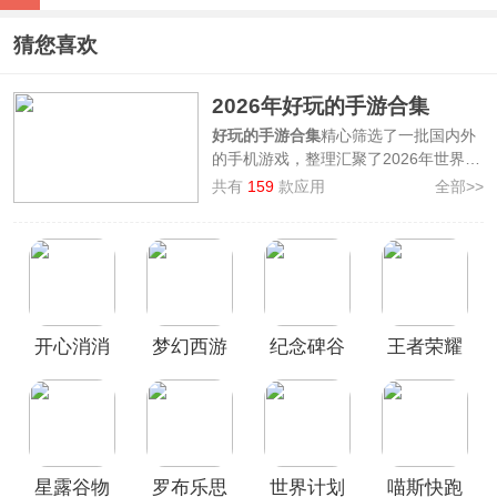
猜您喜欢
2026年好玩的手游合集
好玩的手游合集
精心筛选了一批国内外
的手机游戏，整理汇聚了2026年世界各
地各种玩法题材类型的好玩手游，其中
共有
159
款应用
全部>>
有如
星露谷物语、喵斯快跑、原神、第
五人格、世界计划缤纷舞台、部落冲
突、Fate/GrandOrder、Roblox
等，
无论是模拟经营、音乐节奏、策略战
争、角色扮演等分类的好玩的手游您都
可以在其中找到，再也不用担心游戏荒
开心消消
梦幻西游
纪念碑谷
王者荣耀
了，欢迎前来本站挑选下载畅玩！
乐官方正
手游最新
破解版
版
版
星露谷物
罗布乐思
世界计划
喵斯快跑