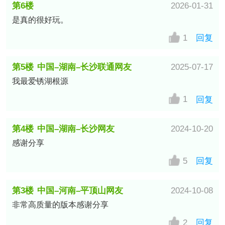
第6楼
2026-01-31
是真的很好玩。
中国–内蒙古–鄂尔多斯移动网友
1
回复
第5楼
中国–湖南–长沙联通网友
2025-07-17
我最爱锈湖根源
1
回复
第4楼
中国–湖南–长沙网友
2024-10-20
感谢分享
5
回复
第3楼
中国–河南–平顶山网友
2024-10-08
非常高质量的版本感谢分享
2
回复