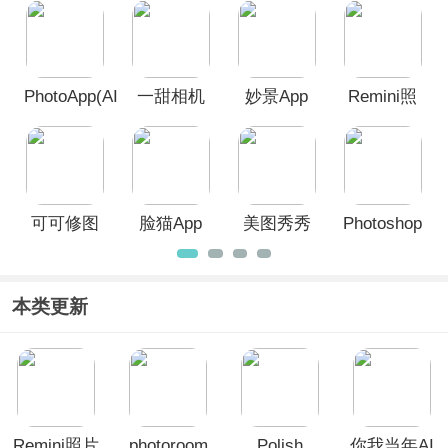
己想要的手机美颜软件，这些软件全都
软件
有P图美化功能，可以帮助大家快速呈
现出一张完美的照片。
PhotoApp(AI
一甜相机
妙景App
Remini照
照片增强
App官方正
片修复软
工具)
版
件
可可修图
脸猫App
美图秀秀
Photoshop
app
官方版
手机版
本类更新
Remini照片
photoroom
Polish
你我当年AI