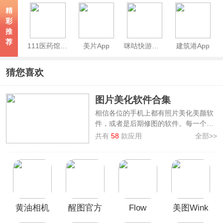
版
精
彩
推
荐
111医药馆App
美片App
咪咕快游官方正版
建筑港App
猜您喜欢
图片美化软件合集
相信各位的手机上都有照片美化美颜软
件，或者是后期修图的软件。每一个小
伙伴发图前都仔细的看过自己发送的图
共有
58
款应用
全部>>
片，仔仔细细的P好每一处细节。相信
各位小伙伴都想知道手机上的照片美化
软件哪个好用。
图片美化软件合集
汇集了多款好用的图
片美化软件，这些软件包含了各种各样
的功能，其中就有美图Wink画质修复软
黄油相机
醒图官方
Flow
美图Wink
件、美图秀秀、天天P图、轻图app等
等，希望大家在这里面能够找到一款自
App
版
Photo
画质修复