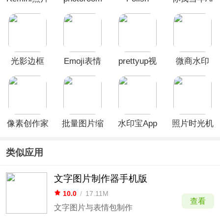
修复软件
安卓版
照片修复软
件
光影边框
Emoji表情
prettyup视
微商水印
App
贴图App
频人像美化
app
app
像素创作家
批量图片缩
水印宝App
照片时光机
APP
放app
手机版
类似应用
文字图片制作器手机版
10.0
/
17.11M
查看
文字图片与表情包制作