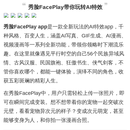
秀脸FacePlay带你玩转AI特效
秀脸FacePlay app
是一款全新玩法的AI特效app，千
种风格、百变人生，涵盖AI写真、GIF生成、AI漫画、
视频漫画等一系列全新功能，带领你领略时下潮流乐
趣。在这里就像遇见平行时空的自己56个民族异域风
情、古风汉服、民国旗袍、狂傲书生、侠气剑客，不
管你喜欢哪个，都能一键体验，演绎不同的角色，收
获五彩斑斓的精彩人生。
在秀脸FacePlay中，用户只需轻松上传一张照片，即
可在瞬间完成变装。想不想带着你的宠物一起突破次
元壁，看看宠物异次元的样子？变成次元萌宠，甚至
能够变身为人，和你拍一张漫画合照。