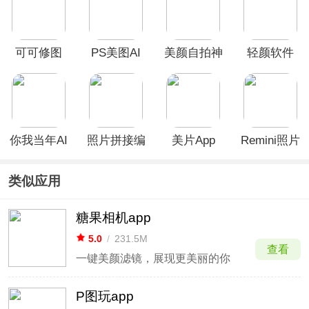
可可修图
PS美图AI
美颜自拍神
轻颜软件
app
修图App
器app
你我当年AI
照片拼接编
美片App
Remini照片
照片修复软
辑器最新版
修复软件
件
类似应用
糖果相机app
5.0
/
231.5M
查看
一键美颜滤镜，展现更美丽的你
P图玩app