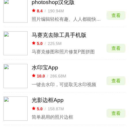
photoshop汉化版
8.4
/
190.94M
查看
照片编辑轻松有趣、人人都能快速上手
马赛克去除工具手机版
5.0
/
225.5M
查看
马赛克修图和照片修复P图拼图
水印宝App
10.0
/
286.68M
查看
一键去水印，可提取无水印视频
光影边框App
5.0
/
158.87M
查看
简单易用的照片边框