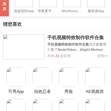
推
荐
保益悦听App
管家婆手机版
MosHome官方版
建筑港App
猜您喜欢
手机视频特效制作软件合集
手机视频特效制作软件合集
为大家整理
汇集了
NodeVideo、Alight Motion、
剪映、爱剪辑
等多款功能强大且易于上
共有
21
款应用
全部>>
手使用的视频特效制作app，通过这些
手机软件，您能够轻松制作视频特效，
添加镜头特效、音乐特效、动画特效
等，让您的视频更出彩，如果您正在寻
找一款适合您的视频特效制作app，欢
迎前来本合集中挑选下载使用！
可秀App
动效忍者
秀脸
AE视频剪
ae视频特
FacePlay
辑手机版
效制作
app
app(MotionNinja)