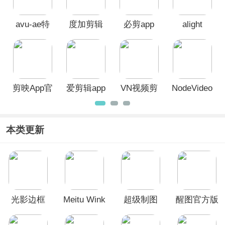
avu-ae特
度加剪辑
必剪app
alight
效大片制
App
motion剪
作软件
辑软件最
新版
剪映App官
爱剪辑app
VN视频剪
NodeVideo
方版
辑软件
官方正版
本类更新
光影边框
Meitu Wink
超级制图
醒图官方版
App
App