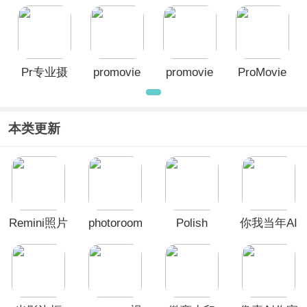
设备连接等功能，可以帮助用户在手机
上拍摄出专业水准的视频作品。
3322软件站为大家带来了
promovie版
本大全
，其中提供了如
promovie安卓
Pr专业摄
promovie
promovie
ProMovie
app、ProMovie苹果版、promovie专
业摄像机app
等版本，每个版本都具有
像机app
安卓app
专业摄像
苹果版
各自独特的功能和特点，无论您是拍摄
机
个人作品还是商业项目，promovie都能
本类更新
帮你实现专业水准的视频拍摄和编辑。
Remini照片
photoroom
Polish
你我当年AI
修复软件
安卓版
照片修复软
件