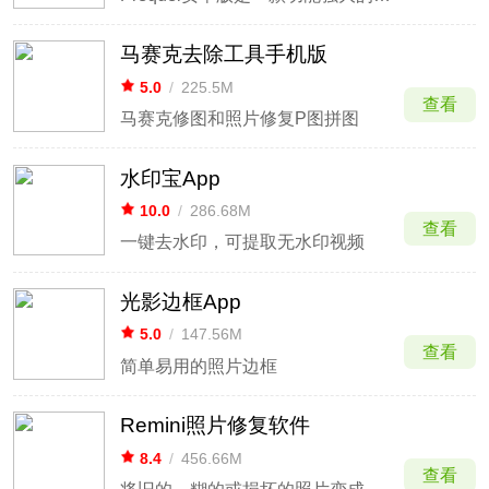
马赛克去除工具手机版
5.0
/
225.5M
查看
马赛克修图和照片修复P图拼图
水印宝App
10.0
/
286.68M
查看
一键去水印，可提取无水印视频
光影边框App
5.0
/
147.56M
查看
简单易用的照片边框
Remini照片修复软件
8.4
/
456.66M
查看