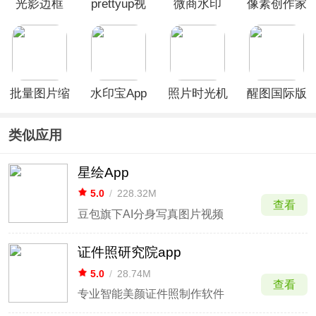
光影边框
prettyup视
微商水印
像素创作家
App
频人像美化
app
APP
app
批量图片缩
水印宝App
照片时光机
醒图国际版
放app
手机版
类似应用
星绘App
5.0
/
228.32M
查看
豆包旗下AI分身写真图片视频
证件照研究院app
5.0
/
28.74M
查看
专业智能美颜证件照制作软件