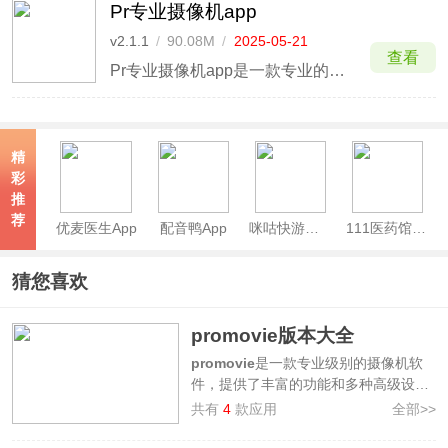
Pr专业摄像机app
v2.1.1
/
90.08M
/
2025-05-21
查看
Pr专业摄像机app是一款专业的拍摄软件。相比原相机，它的功能更加丰富，无论是人物还是风景在镜头里都是非常清晰的，还可以手动设置录制视频时的曝光、对焦、帧率，感光度等参数，让你可以拍出一张张专业级的照片。
精
彩
推
荐
优麦医生App
配音鸭App
咪咕快游官方正版
111医药馆App
猜您喜欢
promovie版本大全
promovie
是一款专业级别的摄像机软
件，提供了丰富的功能和多种高级设
置，例如手动控制曝光、快门、感光
共有
4
款应用
全部>>
度、对焦和白平衡等，以及多种镜头选
择、高清视频捕获、时间轴编辑和外部