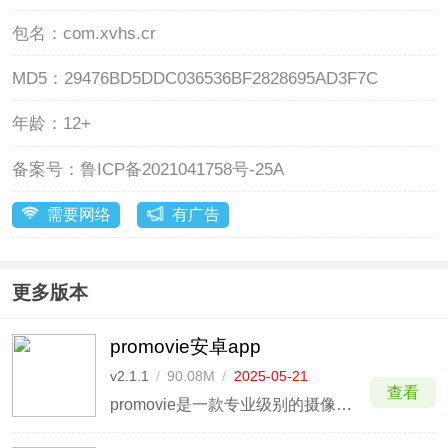
包名：
com.xvhs.cr
MD5：
29476BD5DDC036536BF2828695AD3F7C
年龄：
12+
备案号：
鲁ICP备2021041758号-25A
需要网络
有广告
更多版本
promovie安卓app
v2.1.1
/
90.08M
/
2025-05-21
查看
promovie是一款专业级别的摄像机软件，又叫Pr专业摄像机。软件不仅支持高达4K分辨率的视频录制，还支持外部麦克风和灯光设备的连接，并提供手动控制曝光、快门、感光度、对焦和白平衡等功能，进一步扩展了用户的创意空间。