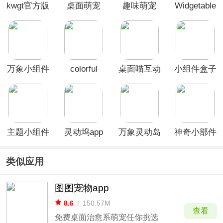
kwgt官方版
桌面萌宠
趣味萌宠
Widgetable
app
app
万象小组件
colorful
桌面喵互动
小组件盒子
app
widget小纸
桌面宠物
app
条app
app
主题小组件
灵动坞app
万象灵动岛
神奇小部件
美化软件
app
app
类似应用
图图宠物app
8.6
/
150.57M
查看
免费桌面治愈系萌宠任你挑选