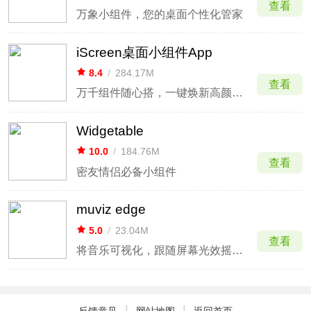
查看
万象小组件，您的桌面个性化管家
iScreen桌面小组件App
8.4
/
284.17M
查看
万千组件随心搭，一键焕新高颜值桌面
Widgetable
10.0
/
184.76M
查看
密友情侣必备小组件
muviz edge
5.0
/
23.04M
查看
将音乐可视化，跟随屏幕光效摇晃起来
|
|