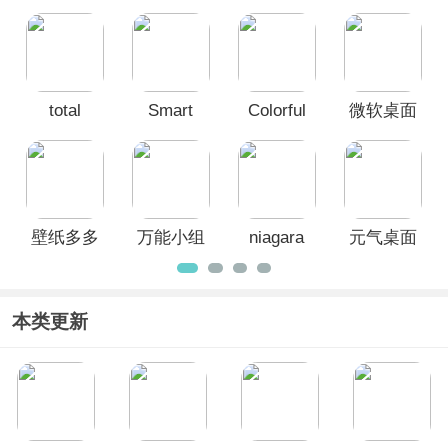
Launcher
官方版
app
桌面app
Pro)
total
Smart
Colorful
微软桌面
launcher最
Launcher
Widget彩
app(Microsoft
新版
最新版
虹组件
Launcher)
壁纸多多
万能小组
niagara
元气桌面
app
件top
launcher最
壁纸App
widgets
新版本
本类更新