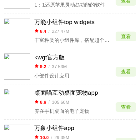
查看
1：1还原苹果灵动岛功能的软件
万能小组件top widgets
8.4
/
227.47M
查看
丰富种类的小组件库，搭配超个性的桌面
kwgt官方版
9.2
/
37.53M
查看
小部件设计应用
桌面喵互动桌面宠物app
8.6
/
305.68M
查看
养在手机桌面的电子宠物
万象小组件app
10.0
/
29.39M