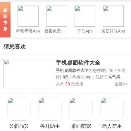
精
彩
推
荐
哔哩哔哩App
喜番免费短剧APP
千岛App
美团排队App
猜您喜欢
手机桌面软件大全
手机桌面软件大全
为您整理汇集了全网
好用的手机桌面app，包括了
元气桌面
壁纸、微软桌面、壁纸多多
等。它们可
共有
38
款应用
全部>>
以为你提供整理有序、分类细致的手机
桌面环境布置，各种桌面功能小组件，
以及海量的桌面壁纸选择，自定义您的
手机桌面，让手机使用体验更佳，欢迎
广大用户前来本站挑选下载使用！
X桌面(X
兽耳助手
桌面萌宠
老人简用