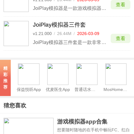
查看
JoiPlay模拟器是一款游戏模拟器软件，可以让使用者在安卓设备上运行RPG Maker游戏。JoiPlay模拟器官方版APP操作简单，自带中文语言，新手小白也能上手使用，支持的游戏引擎为xp(齿轮)、mkxp-z(宝可梦专用)、vx(马头)、vx ace(龙头)、mv(勇
JoiPlay模拟器三件套
v1.21.000
/
26.44M
/
2026-03-09
查看
JoiPlay模拟器三件套是一款非常好用的PC游戏安卓模拟器，包含一个本体(主程序)外加2个插件(rpg maker和renpy插件)，也就是我们所说的模拟器三件套。
精
彩
推
荐
保益悦听App
优麦医生App
普通话水平测试app
MosHome官方版
猜您喜欢
游戏模拟器app合集
想要随时随地的在手机中畅玩FC、红白