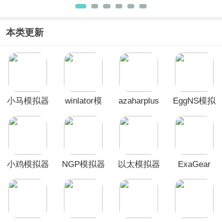
模拟器最
器
拟器
厅2026最
新版
新版
本类更新
小马模拟器
winlator模
azaharplus
EggNS模拟
拟器
模拟器
器官方正版
小鸡模拟器
NGP模拟器
以太模拟器
ExaGear
安卓版
(NGP.emu)
ED302直装
版