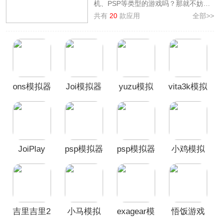
机、PSP等类型的游戏吗？那就不妨试
试
游戏模拟器app
吧，它是一种专门模
共有
20
款应用
全部>>
拟FC、红白机、PSP等类型环境的模拟
器app，通过它玩家可快速在手机体验
这些类型的游戏。那么手机游戏模拟器
app哪个好呢？不了解的玩家可看看本
站为大家整理的
游戏模拟器合集
，里面
囊括了时下热门的手机游戏模拟器
ons模拟器
Joi模拟器
yuzu模拟
vita3k模拟
app，如悟饭游戏厅、PSP模拟器等，
欢迎广大用户前来本站挑选下载使用！
安卓版
器安卓版
器新版本
JoiPlay
psp模拟器
psp模拟器
小鸡模拟
RenPy插
黄金版
手机版
器官方版
件
吉里吉里2
小马模拟
exagear模
悟饭游戏