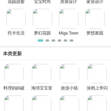
花园甜蜜
宝宝时尚
房屋设计
家居设计
设计最新
设计师官
师官方版
改造王
版
方版
托卡生活
梦幻花园
Miga Town
梦想家园
世界官方
官方正版
My World
官方正版
正版
本类更新
料理妈妈破
海绵宝宝冒
旅游小镇
涂鸦上帝闪
解版2026
险果酱世界
Travel
电中文版
Town
(Doodle
God)