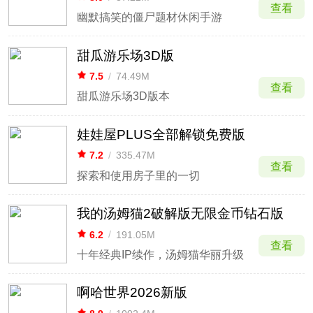
查看
幽默搞笑的僵尸题材休闲手游
甜瓜游乐场3D版
7.5
/
74.49M
查看
甜瓜游乐场3D版本
娃娃屋PLUS全部解锁免费版
7.2
/
335.47M
查看
探索和使用房子里的一切
我的汤姆猫2破解版无限金币钻石版
6.2
/
191.05M
查看
十年经典IP续作，汤姆猫华丽升级
啊哈世界2026新版