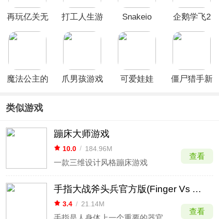
再玩亿关无
打工人生游
Snakeio
企鹅学飞2
广告破解版
戏
手机版
魔法公主的
爪男孩游戏
可爱娃娃
僵尸猎手新
换装日记游
版(Zombie
戏
Catchers)
类似游戏
蹦床大师游戏
10.0
/
184.96M
查看
一款三维设计风格蹦床游戏
手指大战斧头兵官方版(Finger Vs Axes)
3.4
/
21.14M
查看
手指是人身体上一个重要的器官之一，设想一下没有了手是否做很多的事情都很不方便呢？本次小编带来了一款关于手指与斧头兵的游戏，这两者互不相连，到但是又会擦出怎样的火花呢？让我们一起去探索一下吧！手指大战斧头兵是一款趣味性十足的休闲益智类游戏。