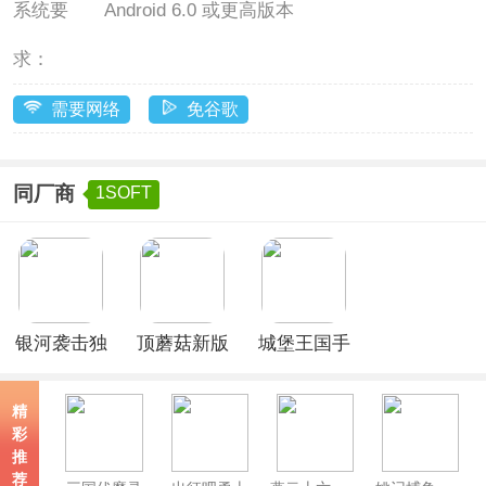
系统要
Android 6.0 或更高版本
求：
需要网络
免谷歌
同厂商
1SOFT
银河袭击独
顶蘑菇新版
城堡王国手
立行动官方
游官方版
版
精
彩
推
荐