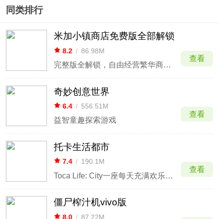
同类排行
米加小镇商店免费版全部解锁
8.2
/
86.98M
查看
完整版全解锁，自由经营繁华商业街区。
奇妙创意世界
6.4
/
556.51M
查看
益智童趣探索游戏
托卡生活都市
7.4
/
190.1M
查看
Toca Life: City一座每天充满欢乐的城市
僵尸榨汁机vivo版
8.0
/
87.22M