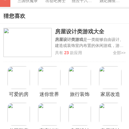
三国伏魔录
出征吧勇士
燕云十六声手机版
姚记捕鱼官方版
猜您喜欢
房屋设计类游戏大全
房屋设计类游戏
是一类能够自由设计、
建造或装饰室内布置的休闲游戏，游戏
具有较高的自由度，玩家可以发挥自己
共有
23
款应用
全部>>
的想象力与设计创意，自由装扮设计出
自己的专属小屋。
3322软件站整理汇集了一批好玩的房屋
设计类游戏，其中提供了
托卡生活世
界、房屋设计师、米家小镇世界、家居
设计改造王、梦想家园
等手机游戏，欢
可爱的房
迷你世界
旅行装饰
家居改造
迎广大用户前来本站免费下载畅玩！
屋设计官
官服
官方正版
王
方版