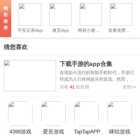
精
彩
推
荐
平安证券App
澳觅App
网易小蜜蜂App
喜番免费短剧APP
猜您喜欢
下载手游的app合集
在现如今流行的智能手机时代，手游已
经成为人们休闲娱乐的首选。然而，市
场上数不胜数的手游下载软件让玩家有
共有
41
款应用
全部>>
些犯难，不知道该选择哪一个下载。
下
载手游的app大全
为大家提供了非常好
用的免费下载手游的软件，其中就有
TapTap、好游快爆、虫虫助手、7723
游戏盒、光环助手等等，它们都提供了
丰富的手游资源和优质的下载服务，帮
4399游戏
爱吾游戏
TapTapAPP
咪咕游戏
助用户快速找到满足需求的手游。
盒官方正
宝盒官方
盒子官方