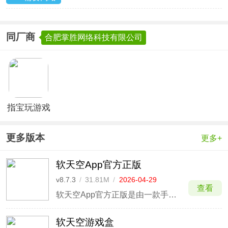
同厂商
合肥掌胜网络科技有限公司
指宝玩游戏
盒子最新版
更多版本
更多+
软天空App官方正版
v8.7.3
/
31.81M
/
2026-04-29
查看
软天空App官方正版是由一款手游盒子软件，提供海量安卓游戏资源下载，在这里，你可以获取或分享好玩的游戏，和大家一起交流讨论游戏。不管您喜欢玩什么类型的手游都能够在这里找到，分类齐全，像是角色扮演，网络游戏，动作冒险，益智休闲，棋牌等游戏类型都有，玩家可以通过游戏分类快速找到
软天空游戏盒