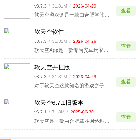
v8.7.3
/
31.81M
/
2026-04-29
查看
软天空游戏盒是一款由合肥掌胜网络科技有限公司推出的游戏下载平台。这里有超多的游戏资源，相信很多小伙伴平时都会玩手机游戏，而这里就能够给玩家提供更多编辑的游戏下载服务功能。
软天空软件
v8.7.3
/
31.81M
/
2026-04-26
查看
软天空App是一款专为安卓玩家打造的游戏资源平台，玩家在这里可以找到海量手机游戏，包括动作、冒险、策略、角色扮演等各类热门类型，无论是正版大作还是玩家分享的精品小众游戏，都能轻松获取。
软天空开挂版
v8.7.3
/
31.81M
/
2026-04-29
查看
对于软天空这款知名的游戏盒子相信很多玩家们都正在使用，而本站要为广大玩家们带来的则是软天空盒子的一个版本即软天空开挂版。此版本的软天空不仅可以让玩家们游戏到各种内置开挂神器的游戏，而且还能让玩家们在游戏中体验到开挂的乐趣，同时还会有专业的游戏编辑和UP主为用户从海量游戏中精
软天空6.7.1旧版本
v6.7.1
/
7.18M
/
2025-06-30
查看
软天空是一款由合肥掌胜网络科技打造的游戏下载平台，专门针对安卓用户群体而精心打造，致力于为用户提供海量提供绿色、健康、免费好玩的安卓游戏。平台内拥有海量的热门游戏，涵盖了网络游戏、动作冒险、益智休闲、模拟经营、飞行射击、赛车竞速等游戏分类。