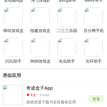
雷电圈App
淘气侠app
3dmgame
996传奇手
游戏盒手机
游盒子
版
咪咕游戏盒
指趣游戏盒
二三三乐园
百分网手机
子官方正版
app
破解游戏盒
最新版
闪玩助手
3699游戏盒
虫虫助手
光环助手
App
App官方版
类似应用
奇迹盒子App
7.2
/
9.64M
查看
游戏资源下载与安装服务应用