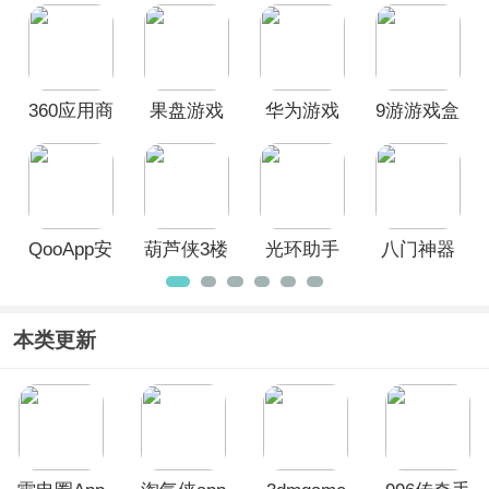
版
正版
正版
360应用商
果盘游戏
华为游戏
9游游戏盒
店官方最
App安卓版
中心
子
新版
QooApp安
葫芦侠3楼
光环助手
八门神器
卓版
官方版
2026最新
手机版
版
本类更新