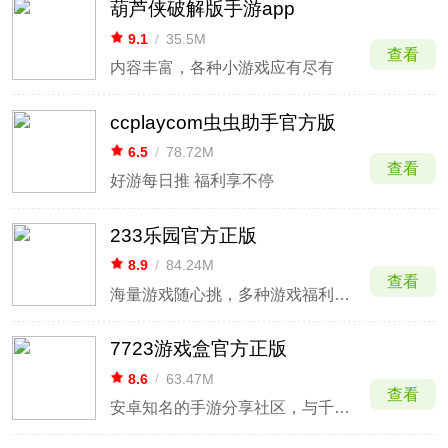
葫芦侠破解版手游app
9.1
/
35.5M
查看
内容丰富，各种小游戏应有尽有
ccplaycom虫虫助手官方版
6.5
/
78.72M
查看
好游每日推 福利享不停
233乐园官方正版
8.9
/
84.24M
查看
海量游戏随心挑，多种游戏福利一网打尽
7723游戏盒官方正版
8.6
/
63.47M
查看
安卓知名的手游分享社区，与千万UP主共享好游戏