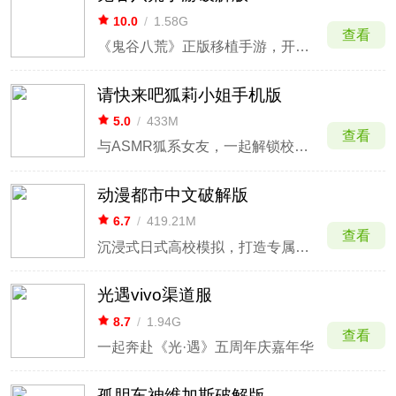
10.0
/
1.58G
查看
《鬼谷八荒》正版移植手游，开放沙盒修仙
请快来吧狐莉小姐手机版
5.0
/
433M
查看
与ASMR狐系女友，一起解锁校园秘闻
动漫都市中文破解版
6.7
/
419.21M
查看
沉浸式日式高校模拟，打造专属校园日常
光遇vivo渠道服
8.7
/
1.94G
查看
一起奔赴《光·遇》五周年庆嘉年华
孤胆车神维加斯破解版