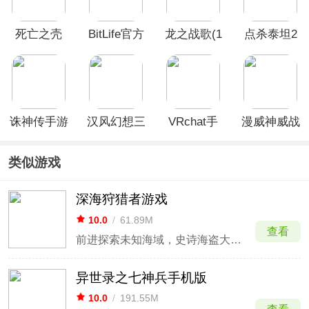
死亡之壳
BitLife官方
龙之战歌(1
点杀泰坦2
最新版
折内置免费
单机版
版)
诛神传手游
汉风幻想三
VRchat手
漫威神威战
国OL华为
机版
队最新版
版
类似游戏
深海狩猎者游戏
10.0
/
61.89M
查看
前进探索未知海域，史诗海盗大冒险旅途
异世录之七神兵手机版
10.0
/
191.55M