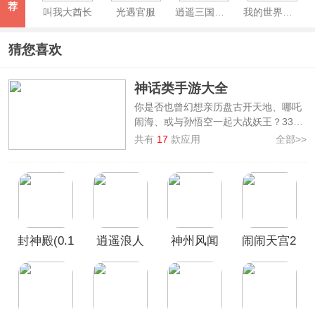
荐
叫我大酋长
光遇官服
逍遥三国手游官方最新版
我的世界网易官方正版
猜您喜欢
神话类手游大全
你是否也曾幻想亲历盘古开天地、哪吒
闹海、或与孙悟空一起大战妖王？3322
软件下载站精心整理了
神话类手游大
共有
17
款应用
全部>>
全
，收录了封神开天、封神再临、闹闹
天宫2、逍遥九重天、神仙道3等热门神
话题材手游。这些神话手游既能重温那
些从小听到大的神话传说，又加入了战
斗、修炼、社交等丰富玩法。感兴趣就
下载试试，开始你的神话征程吧！
封神殿(0.1
逍遥浪人
神州风闻
闹闹天宫2
每日送648
录手游
手游
无门槛代
金券)