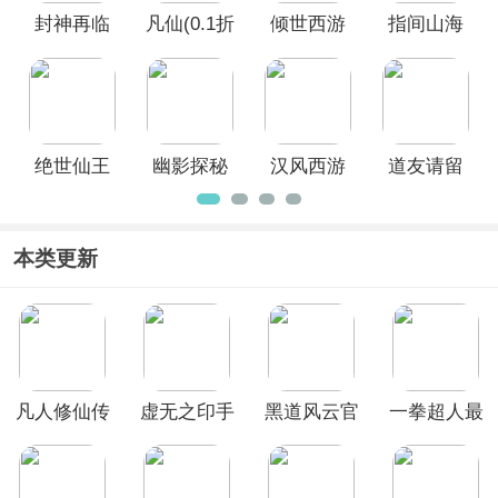
封神再临
凡仙(0.1折
倾世西游
指间山海
日送2000
0.1折手游
极速修仙)
绝世仙王
幽影探秘
汉风西游
道友请留
手游官方
OL官方正
步官方正
版
版
版
本类更新
凡人修仙传
虚无之印手
黑道风云官
一拳超人最
人界篇华为
游
方正版
强之男韩服
版