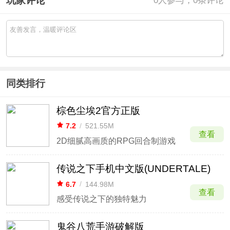
玩家评论
0
人参与，0条评论
同类排行
棕色尘埃2官方正版
7.2
/
521.55M
查看
2D细腻高画质的RPG回合制游戏
传说之下手机中文版(UNDERTALE)
6.7
/
144.98M
查看
感受传说之下的独特魅力
鬼谷八荒手游破解版