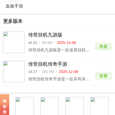
血族手游
更多版本
传世挂机九游版
v0.22
/
98.4M
/
2025-12-08
查看
传世挂机九游版是一款放置挂机战斗类热血RPG手游，以精品IP传奇世界为原型，用轻松的挂机模式诠释了经典的放置类手游，一次登陆纵享全天收益。游戏延续经典的战法道三职业、传统的MMO成长线、正统的传世视觉体系，高度还原了《传奇世界》。
传世挂机传奇手游
v0.27
/
181.5M
/
2025-12-08
查看
传世挂机传奇手游是一款具有浓厚传奇色彩的放置挂机类游戏，全新的挂机模式解放了广大勇士们的双手，让你在忙碌之余也能够享受到热血传奇的乐趣。超精致的画面品质，特效也超炫酷，还有华丽的升级，行会集结、热血攻沙、杀人爆物、元神养成，再现热血PK世界；尸霸、禁地魔王、通天教主、铁血魔
精
彩
推