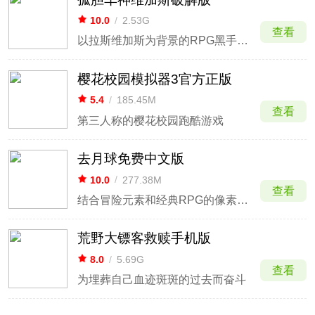
10.0
/
2.53G
查看
以拉斯维加斯为背景的RPG黑手党和犯罪在线游戏
樱花校园模拟器3官方正版
5.4
/
185.45M
查看
第三人称的樱花校园跑酷游戏
去月球免费中文版
10.0
/
277.38M
查看
结合冒险元素和经典RPG的像素画微型游戏
荒野大镖客救赎手机版
8.0
/
5.69G
查看
为埋葬自己血迹斑斑的过去而奋斗