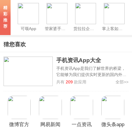
精
彩
推
荐
可颂App
管家婆手机版
货拉拉企业版App
掌上客如云App
猜您喜欢
手机资讯App大全
手机资讯App是我们了解世界的桥梁，
它能够为我们提供实时更新的国内外资
讯热点，包含军事、生活、科技、财经
共有
209
款应用
全部>>
等多个方面，通过资讯阅读软件，足不
出户，即可掌观天下事，有助于开阔我
们个人的视野以及把握时代的风向。在
手机上装一款资讯App是非常有必要
的，为此，本站整理制作了
手机资讯
App大全
，其中汇集了
人民日报、百度
微博官方
网易新闻
一点资讯
微头条app
新闻、新浪新闻、搜狐新闻
等多款好用
的资讯阅读软件，欢迎广大用户前来本
版
app
官方版
官方版