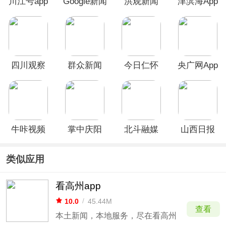
川江号app
Google新闻
洪观新闻
津滨海App
app
app
四川观察
群众新闻
今日仁怀
央广网App
App
app官方版
app
牛咔视频
掌中庆阳
北斗融媒
山西日报
app
app
app
app
类似应用
看高州app
10.0
/
45.44M
查看
本土新闻，本地服务，尽在看高州