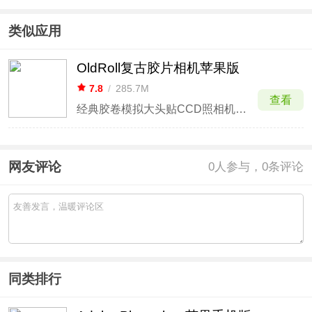
ios版
版
苹果版
苹果版
类似应用
OldRoll复古胶片相机苹果版
7.8
/
285.7M
查看
经典胶卷模拟大头贴CCD照相机，INS风拍立得
网友评论
0
人参与，0条评论
同类排行