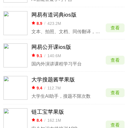
网易有道词典ios版
8.9
/
423.2M
查看
文本、拍照、文档、同传翻译，支持英语日语韩语等多语种
网易公开课ios版
9.1
/
140.6M
查看
国内外演讲课程学习平台
大学搜题酱苹果版
9.4
/
112.7M
查看
大学生AI助手，搜题不限次数
链工宝苹果版
8.4
/
162.1M
查看