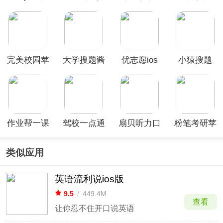
果版
ios版
ios版
手机版
完美校园苹
大学搜题酱
优志愿ios
小猿搜题
果版
苹果版
版
ios版
作业帮一课
驾校一点通
扇贝听力口
粉笔考研苹
苹果版
ios版
语ios版
果版
类似应用
英语流利说ios版
9.5
/
449.4M
查看
让你忍不住开口说英语