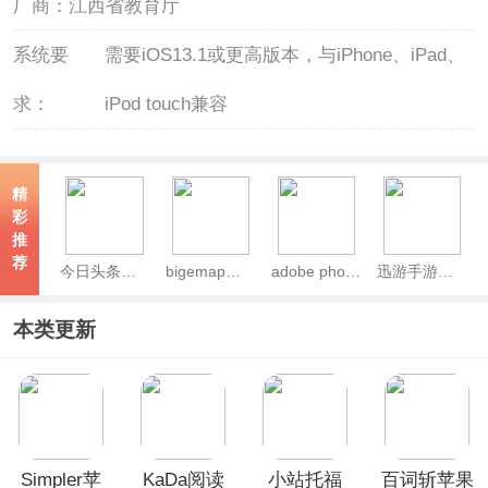
厂商：
江西省教育厅
系统要
需要iOS13.1或更高版本，与iPhone、iPad、
求：
iPod touch兼容
精
彩
推
荐
今日头条极速版ios版
bigemap地球苹果版
adobe photoshop express苹果版
迅游手游加速器苹果版
本类更新
Simpler苹
KaDa阅读
小站托福
百词斩苹果