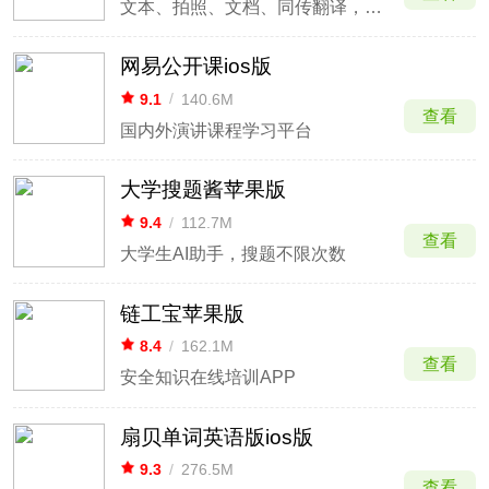
文本、拍照、文档、同传翻译，支持英语日语韩语等多语种
网易公开课ios版
9.1
/
140.6M
查看
国内外演讲课程学习平台
大学搜题酱苹果版
9.4
/
112.7M
查看
大学生AI助手，搜题不限次数
链工宝苹果版
8.4
/
162.1M
查看
安全知识在线培训APP
扇贝单词英语版ios版
9.3
/
276.5M
查看