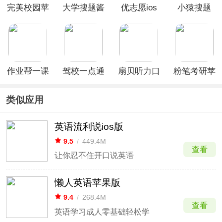
完美校园苹
大学搜题酱
优志愿ios
小猿搜题
果版
苹果版
版
ios版
作业帮一课
驾校一点通
扇贝听力口
粉笔考研苹
苹果版
ios版
语ios版
果版
类似应用
英语流利说ios版
9.5
/
449.4M
查看
让你忍不住开口说英语
懒人英语苹果版
9.4
/
268.4M
查看
英语学习成人零基础轻松学