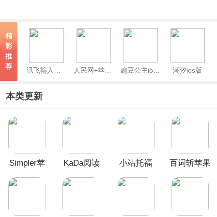
精
彩
推
荐
讯飞输入法ios版
人民网+苹果版
豌豆公主ios版
潮汐ios版
本类更新
Simpler苹
KaDa阅读
小站托福
百词斩苹果
果版
ios版
ios版
手机版