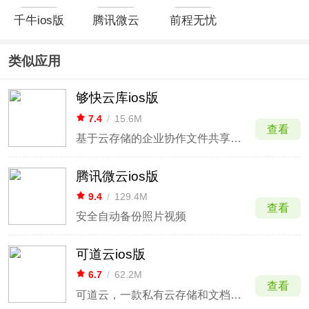
千牛ios版
腾讯微云
前程无忧
本
ios版
ios版
类似应用
够快云库ios版
7.4
/
15.6M
查看
基于云存储的企业协作文件共享平台
腾讯微云ios版
9.4
/
129.4M
查看
安全自动备份照片视频
可道云ios版
6.7
/
62.2M
查看
可道云，一款私有云存储和文档协作的私有云盘