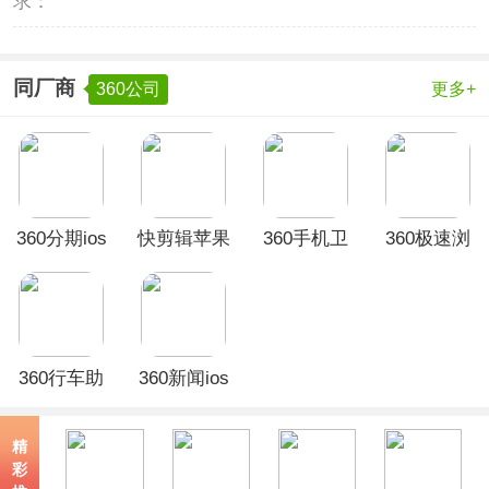
求：
同厂商
360公司
更多+
360分期ios
快剪辑苹果
360手机卫
360极速浏
版
版
士iphone版
览器苹果版
360行车助
360新闻ios
手ios版
版
精
彩