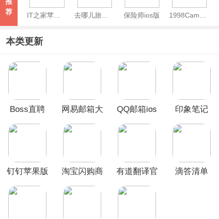
推
荐
IT之家苹果版
去哪儿旅行ios版
保险师ios版
1998Cam复古CCD相机苹果版
本类更新
Boss直聘
网易邮箱大
QQ邮箱ios
印象笔记
ios版
师ios版
版
ios版
钉钉苹果版
淘宝闪购商
有道翻译官
滴答清单
家版iOS版
ios版
ios版