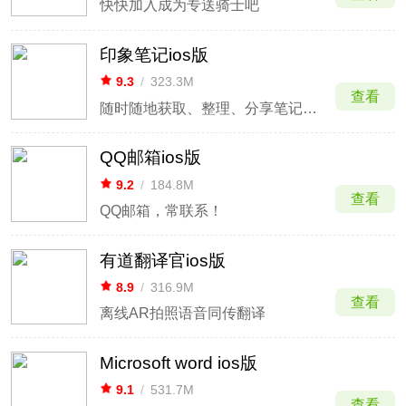
快快加入成为专送骑士吧
印象笔记ios版
9.3
/
323.3M
查看
随时随地获取、整理、分享笔记，让灵感时刻与你同行
QQ邮箱ios版
9.2
/
184.8M
查看
QQ邮箱，常联系！
有道翻译官ios版
8.9
/
316.9M
查看
离线AR拍照语音同传翻译
Microsoft word ios版
9.1
/
531.7M
查看