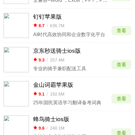
全兼容--Word ，Excel，PPT，PDF主流文档格式，及OFD等20余种非主流格式全支持
钉钉苹果版
8.7
/
636.7M
查看
AI时代高效协同和企业数字化平台
京东秒送骑士ios版
9.3
/
257.4M
查看
专业的骑手兼职配送工具
金山词霸苹果版
9.1
/
192.6M
查看
25年国民英语学习翻译备考词典
蜂鸟骑士ios版
9.6
/
240.1M
查看