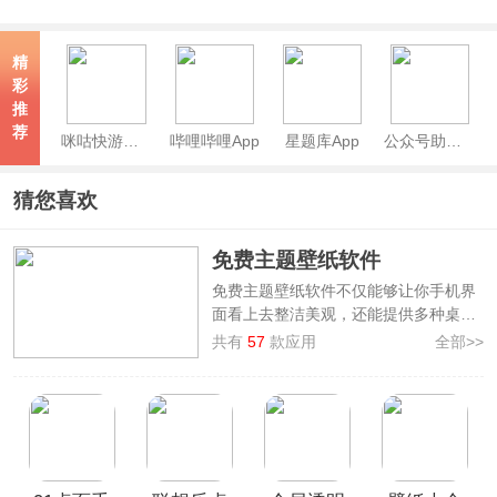
精
彩
推
荐
咪咕快游官方正版
哔哩哔哩App
星题库App
公众号助手App
猜您喜欢
免费主题壁纸软件
免费主题壁纸软件不仅能够让你手机界
面看上去整洁美观，还能提供多种桌面
小工具为您提供便利。海量主题壁纸选
共有
57
款应用
全部>>
择，让手机桌面不再单调，一次性满足
你的所有需要。本站特地为大家整理制
作了
主题壁纸app大全
，其中汇集了
主
题壁纸大全app、Colorful Widget、
元气桌面壁纸、壁纸多多
等值得推荐的
手机主题壁纸软件，这些软件提供的壁