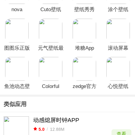
nova
Cuto壁纸
壁纸秀秀
涂个壁纸
launcher
app
APP
App
图图乐正版
元气壁纸最
堆糖App
滚动屏幕
新版
app
鱼池动态壁
Colorful
zedge官方
心悦壁纸
纸
Widget彩虹
版
app最新版
组件
类似应用
动感熄屏时钟APP
5.0
/
12.88M
查看