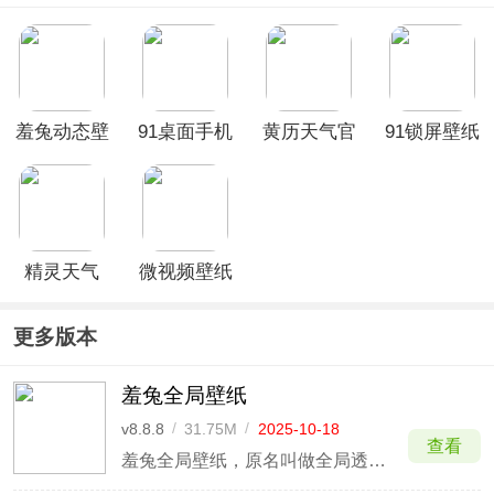
羞兔动态壁
91桌面手机
黄历天气官
91锁屏壁纸
纸App
版
方正版
官方版
精灵天气
微视频壁纸
app
app
更多版本
羞兔全局壁纸
v8.8.8
/
31.75M
/
2025-10-18
查看
羞兔全局壁纸，原名叫做全局透明壁纸，是一款十分方便好用的手机桌面壁纸工具。和一般的壁纸软件不同的是，羞兔全局壁纸采用的是全局模式，换句话说就是利用该软件设置的壁纸将不仅仅在桌面显示，还可以在无论哪个应用界面都可以完美的显示你的壁纸。