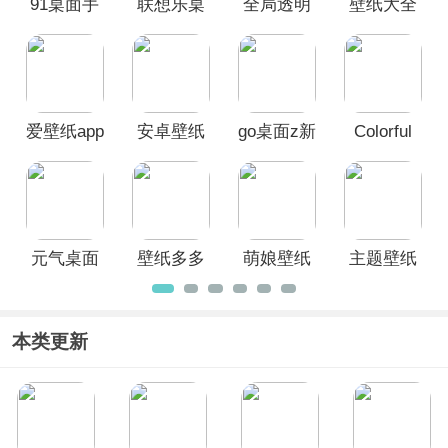
91桌面手
联想乐桌
全局透明
壁纸大全
纸资源超级丰富，拥有动物、科技、人
物、卡通等各种风格类型，无论静态或
机版
面最新版
壁纸app最
app
是动态壁纸，用户都可以随意挑选。
本
新版
爱壁纸app
安卓壁纸
go桌面z新
Colorful
app
版
Widget彩
虹组件
元气桌面
壁纸多多
萌娘壁纸
主题壁纸
壁纸App
app
App
大全app
本类更新