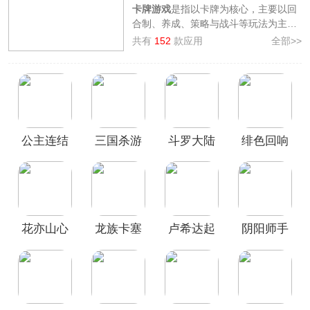
卡牌游戏
是指以卡牌为核心，主要以回
合制、养成、策略与战斗等玩法为主的
手机游戏。玩家可以在游戏内通过各种
共有
152
款应用
全部>>
方式获得不同的卡牌，根据自己的策略
合理组合并运用这些卡牌进行战斗，制
定相应的战术获得胜利，通过升级、进
化以及合成等方式强化自己的卡牌，提
升战斗力。卡牌游戏的玩法有很多种，
包括常见的PVE、PVP、挑战副本或者
公主连结
三国杀游
斗罗大陆
绯色回响
关卡、竞技场等等。
3322软件站为各位小伙伴整理了
卡牌手
最新版
卡版本
武魂觉醒
手游
游大全
，其中包含了各种热门的卡牌手
官方版
游，如
如鸢、阴阳师、斗罗大陆魂师对
决
等，欢迎广大用户前来本站挑选下
载！
花亦山心
龙族卡塞
卢希达起
阴阳师手
之月官服
尔之门0.1
源
游官方正
折版
版