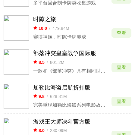
多平台回合制卡牌类收集游戏
时隙之旅
10.0
/
479.84M
查看
赛博神姬，时隙卡牌养成
部落冲突皇室战争国际服
8.5
/
801.2M
查看
一款和《部落冲突》具有相同世界观的实时卡牌对战游戏
加勒比海盗启航折扣版
9.8
/
628.81M
查看
完美重现加勒比海盗系列电影故事与场景
游戏王大师决斗官方版
8.0
/
230.09M