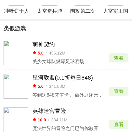
冲呀饼干人
太空奇兵游
围攻第二次
大富翁王国
王国国际服
戏
世界大战
类似游戏
萌神契约
5.0
/
456.12M
查看
美少女球队燃爆足球赛场
星河联盟(0.1折每日648)
5.0
/
341.58M
查看
签到送648充值卡 、额外返还元宝大返利
英雄迷宫冒险
10.0
/
334.11M
查看
魔法世界的冒险之门已为你敞开