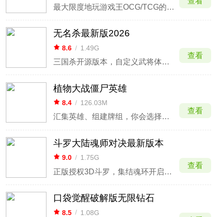
查看
最大限度地玩游戏王OCG/TCG的数字卡牌游戏
无名杀最新版2026
8.6
/
1.49G
查看
三国杀开源版本，自定义武将体验策略对决。
植物大战僵尸英雄
8.4
/
126.03M
查看
汇集英雄、组建牌组，你会选择植物还是僵尸阵营
斗罗大陆魂师对决最新版本
9.0
/
1.75G
查看
正版授权3D斗罗，集结魂环开启高燃竞技
口袋觉醒破解版无限钻石
8.5
/
1.08G