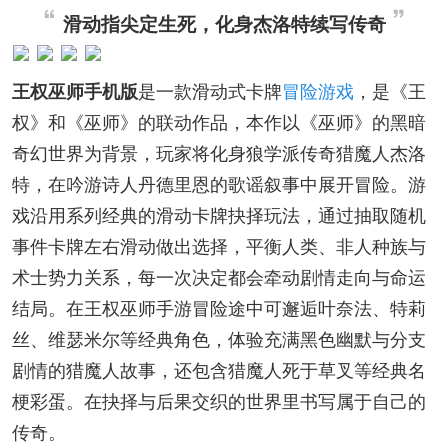
滑动指尖定生死，化身杰洛特续写传奇
王权巫师手机版
是一款滑动式卡牌
冒险游戏
，是《王
权》和《巫师》的联动作品，本作以《巫师》的黑暗
奇幻世界为背景，玩家将化身狼学派传奇猎魔人杰洛
特，在吟游诗人丹德里恩的歌谣叙事中展开冒险。游
戏沿用系列经典的滑动卡牌抉择玩法，通过抽取随机
事件卡牌左右滑动做出选择，平衡人类、非人种族与
术士势力关系，每一次决定都会牵动剧情走向与命运
结局。在王权巫师手游冒险途中可邂逅叶奈法、特莉
丝、维瑟米尔等经典角色，体验充满黑色幽默与分支
剧情的猎魔人故事，还包含猎魔人死于草叉等经典名
梗彩蛋。在抉择与后果交织的世界里书写属于自己的
传奇。