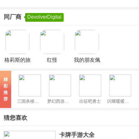
同厂商
DevolverDigital
格莉斯的旅
红怪
我的朋友佩
程手机版
Carrion手
德罗复仇的
机版
时机手机版
精
彩
推
荐
三国杀移动版官方正版
梦幻西游手游最新版
出征吧勇士
闪耀暖暖官服
猜您喜欢
卡牌手游大全