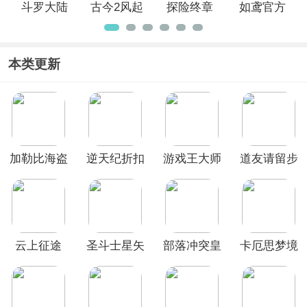
斗罗大陆
古今2风起
探险终章
如鸢官方
魂师对决
蓬莱官方
正版
最新版本
正版
本类更新
加勒比海盗
逆天纪折扣
游戏王大师
道友请留步
启航官方版
版
决斗手机版
vivo版
云上征途
圣斗士星矢
部落冲突皇
卡厄思梦境
重生2官方
室战争国际
国际服
正版
服