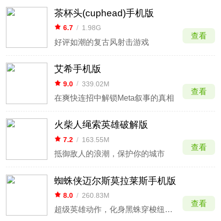
茶杯头(cuphead)手机版
6.7
/
1.98G
查看
好评如潮的复古风射击游戏
艾希手机版
9.0
/
339.02M
查看
在爽快连招中解锁Meta叙事的真相
火柴人绳索英雄破解版
7.2
/
163.55M
查看
抵御敌人的浪潮，保护你的城市
蜘蛛侠迈尔斯莫拉莱斯手机版
8.0
/
260.83M
查看
超级英雄动作，化身黑蛛穿梭纽约高楼。