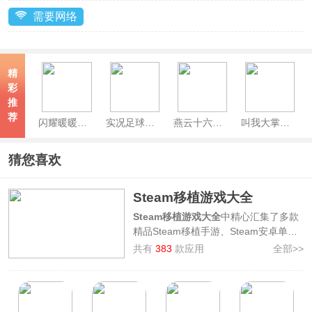
需要网络
精
彩
推
荐
闪耀暖暖官服
实况足球官服
燕云十六声手机版
叫我大掌柜手游
猜您喜欢
Steam移植游戏大全
Steam移植游戏大全
中精心汇集了多款
精品Steam移植手游、Steam安卓单机
大作，让您在手机上也能畅玩Steam同
共有
383
款应用
全部>>
款游戏，其中就包含
荒野大镖客救赎、
潜水员戴夫、泰拉瑞亚、星露谷物语、
饥荒、小小梦魇、避难所生存
等众多优
秀游戏神作的手机移植版，涉及开放世