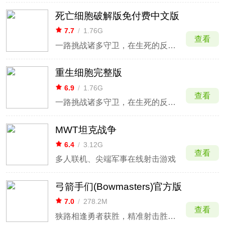
死亡细胞破解版免付费中文版
7.7
/
1.76G
查看
一路挑战诸多守卫，在生死的反复轮回中探索
重生细胞完整版
6.9
/
1.76G
查看
一路挑战诸多守卫，在生死的反复轮回中探索
MWT坦克战争
6.4
/
3.12G
查看
多人联机、尖端军事在线射击游戏
弓箭手们(Bowmasters)官方版
7.0
/
278.2M
查看
狭路相逢勇者获胜，精准射击胜负即分