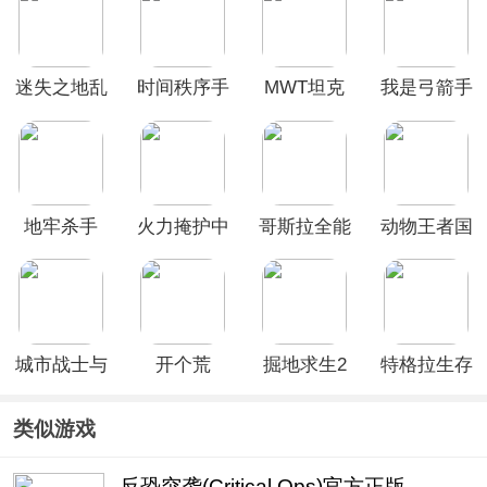
迷失之地乱
时间秩序手
MWT坦克
我是弓箭手
斗最新版本
游官方版
战争
手机版
地牢杀手
火力掩护中
哥斯拉全能
动物王者国
文最新版本
宇宙游戏最
际服官方正
(Cover
新版
版
Fire)
(Godzilla:
Omniverse)
城市战士与
开个荒
掘地求生2
特格拉生存
街头帮派官
手机版
工艺与建造
方版
类似游戏
反恐突袭(Critical Ops)官方正版