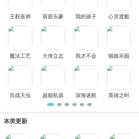
界、冒险、模拟经营、射击、赛车等游
戏类别，如果你找不到Steam上好玩的
王权巫师
双箭头豪
我的孩子
心灵渡船
移植手游，快来Steam移植游戏大全挑
选下载吧！
手机版
华版手机
新的开始
手游中文
版
版
魔法工艺
大侠立志
我才不会
猫娘乐园
手机版
传手游
被女孩子
世界连结
欺负呢手
游
百战天虫
超能机器
深海迷航
英雄之时
手机版
人手机版
冰点之下
手机版
手机版
本类更新