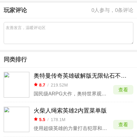
玩家评论
0
人参与，0条评论
同类排行
奥特曼传奇英雄破解版无限钻石不用登录
8.7
/
219.52M
查看
国民级ARPG大作，奥特世界观完美还原
火柴人绳索英雄2内置菜单版
5.5
/
178.1M
查看
使用超级英雄的力量打击犯罪和邪恶