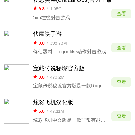
9.3
/
1.05G
查看
5v5在线射击游戏
伏魔诀手游
0.0
/
398.73M
查看
修仙题材，roguelike动作射击游戏
宝藏传说秘境官方版
0.0
/
470.2M
查看
宝藏传说秘境官方版是一款Roguelike动作游戏，操作有趣、容易上手，却又很难精通。传说中，遥远的西方有一片由魔法守护的远古森林，但是现在却成了怪物的栖息地，如果能够战胜森林中的种种怪物和强大的魔王，就能让魔幻森林恢复曾经的模样。
炫彩飞机汉化版
5.0
/
47.11M
查看
炫彩飞机中文版是一款非常有趣好玩的休闲动作射击游戏，游戏采用了简约的复古像素画风，提供了海量丰富的游戏关卡挑战，独特炫酷的场景特效以及各种精彩的冒险玩法，带你开启一场新鲜感十足的射击体验。