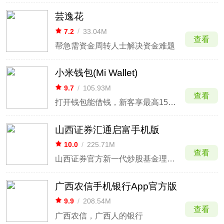
芸逸花
7.2
/
33.04M
查看
帮急需资金周转人士解决资金难题
小米钱包(Mi Wallet)
9.7
/
105.93M
查看
打开钱包能借钱，新客享最高15天免息
山西证券汇通启富手机版
10.0
/
225.71M
查看
山西证券官方新一代炒股基金理财平台
广西农信手机银行App官方版
9.9
/
208.54M
查看
广西农信，广西人的银行