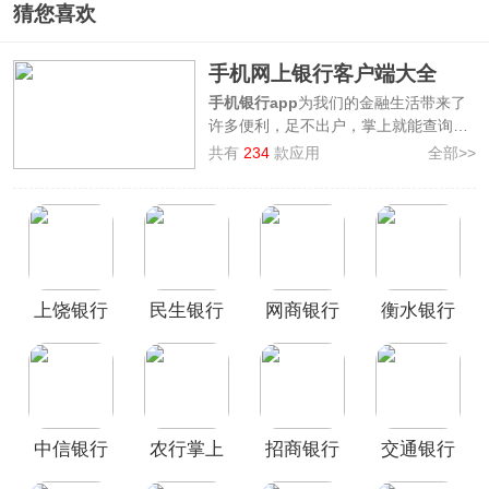
猜您喜欢
手机网上银行客户端大全
手机银行app
为我们的金融生活带来了
许多便利，足不出户，掌上就能查询办
理各大银行的相关业务。为了方便广大
共有
234
款应用
全部>>
用户下载到对应需要的手机银行app，
本站整理制作了手机网上银行客户端下
载大全，其中汇集了五大银行以及全国
各地银行的app，如
中国银行app、中
国建设银行app、工行手机银行app
等。通过这些手机银行app，用户可以
上饶银行
民生银行
网商银行
衡水银行
随时随地办理业务咨询以及缴费等服务
功能，电子银行交易为你保驾护航，安
app官方版
手机银行
App
app官方版
全又便捷的操作，一站式办理业务，随
app
时随地对你的资金进行管理，欢迎广大
用户前来3322软件站下载使用！
中信银行
农行掌上
招商银行
交通银行
App
银行App
App官方版
App