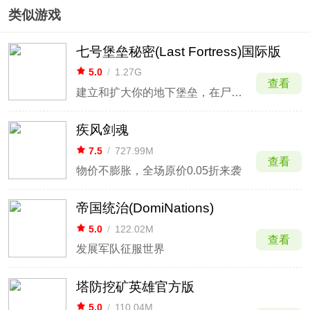
版
版
游
类似游戏
七号堡垒秘密(Last Fortress)国际版
5.0
/
1.27G
查看
建立和扩大你的地下堡垒，在尸潮中幸存下来
疾风剑魂
7.5
/
727.99M
查看
物价不膨胀，全场原价0.05折来袭
帝国统治(DomiNations)
5.0
/
122.02M
查看
发展军队征服世界
塔防挖矿英雄官方版
5.0
/
110.04M