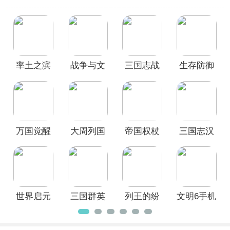
源；通过合理的城市规划和资源分配，
您的帝国将逐渐壮大；您需要合理地分
配资源，以支持您的军队、建筑和科技
发展；您需要建立强大的军队，制定精
妙的战略，与其他势力展开激烈的战
斗。
率土之滨
战争与文
三国志战
生存防御
本站专门整理制作了4X类游戏大全，其
中汇集了多款好玩的4X类手游，如
文明
官方正版
明官方版
略版官方
战正版
6、三国志汉末霸业
等，策略与脑力的
版
碰撞，感受4X类SLG游戏的魅力，欢迎
广大用户前来本站免费下载畅玩！
万国觉醒
大周列国
帝国权杖
三国志汉
官方最新
志官方版
与文明
末霸业手
版
机版
世界启元
三国群英
列王的纷
文明6手机
官方正版
传争霸手
争官方版
版
游官方版