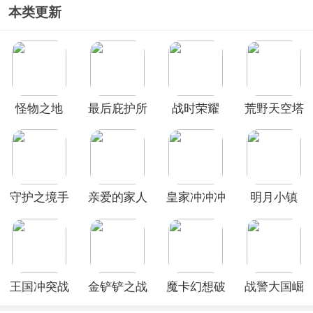
本类更新
怪物之地
最后庇护所
战时荣耀
荒野天空塔
瘟疫
防最新版
守护之境手
亲爱的家人
皇家冲冲冲
明月小镇
游
们游戏
国际服
王国冲突战
金铲铲之战
魔卡幻想破
战警大国崛
斗模拟官方
美测服最新
解版
起0.1折手