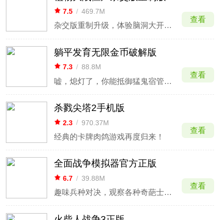
7.5
/
469.7M
查看
杂交版重制升级，体验脑洞大开的植物杂交对战
躺平发育无限金币破解版
7.3
/
88.8M
查看
嘘，熄灯了，你能抵御猛鬼宿管的gank吗？
杀戮尖塔2手机版
2.3
/
970.37M
查看
经典的卡牌肉鸽游戏再度归来！
全面战争模拟器官方正版
6.7
/
39.88M
查看
趣味兵种对决，观察各种奇葩士兵混战。
火柴人战争3正版