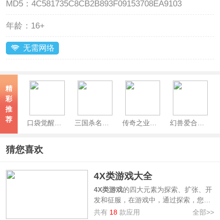
MD5：
4C581735C8CB2B893F09153708EA9103
年龄：
16+
无需网络
精
彩
推
荐
口袋觉醒官方正版手游
三国杀名将传官方正版
传奇之业官方正版
幻兽爱合成官方版
猜您喜欢
4X类游戏大全
4X类游戏
的四大元素为探索、扩张、开
发和征服，在游戏中，通过探索，您将
不断地拓宽视野，解锁新的技术和资
共有
18
款应用
全部>>