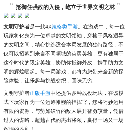
抵御住强敌的入侵，屹立于世界文明之林
文明守护者
是一款4X
策略类手游
。在游戏中，每一位
玩家将化身为一位卓越的文明领袖，穿梭于风格迥异
的文明之间，精心挑选适合本局发展的独特路径，不
仅可以招募到来自不同领域的英勇英雄，更有独属于
这个时代的限定英雄，协助你抵御外敌，携手助力文
明的辉煌崛起。每一局游戏，都将为您带来全新的探
险体验，让乐趣与挑战交织，回味无穷。
文明守护者
正版手游
中还提供多种战役玩法，在该模
式下玩家作为一位运筹帷幄的指挥官，您将巧妙运用
有限的资源，与势如破竹的敌人展开智勇较量，凭借
过人的谋略，超越古代的杰出将领，赢得一场又一场
辉煌的胜利！