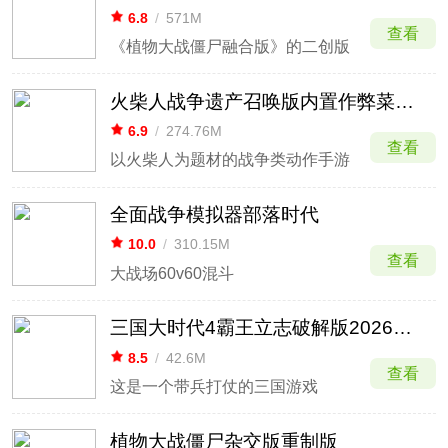
6.8
/
571M
查看
《植物大战僵尸融合版》的二创版
火柴人战争遗产召唤版内置作弊菜单最新版
6.9
/
274.76M
查看
以火柴人为题材的战争类动作手游
全面战争模拟器部落时代
10.0
/
310.15M
查看
大战场60v60混斗
三国大时代4霸王立志破解版2026最新版
8.5
/
42.6M
查看
这是一个带兵打仗的三国游戏
植物大战僵尸杂交版重制版