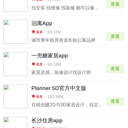
查看
找安装 找维修 找装修 都可以像打车一样简单
泊寓App
8.8
/
53.37M
查看
城市青年租房首选长租公寓品牌
一兜糖家居app
8.9
/
68.24M
查看
家居灵感，装修设计找设计师
Planner 5D官方中文版
6.0
/
183.88M
查看
在线创建2D与3D家居设计，自定义你的房间
长沙住房app