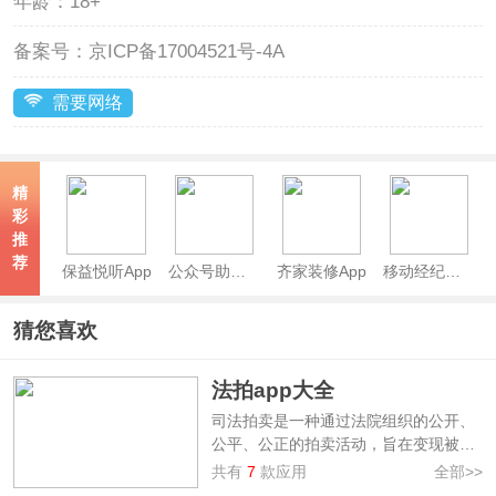
年龄：
18+
备案号：
京ICP备17004521号-4A
需要网络
精
彩
推
荐
保益悦听App
公众号助手App
齐家装修App
移动经纪人App
猜您喜欢
法拍app大全
司法拍卖是一种通过法院组织的公开、
公平、公正的拍卖活动，旨在变现被执
行人的财产以偿还债务，司法拍卖不仅
共有
7
款应用
全部>>
限于房产，还包括飞机、游艇、宠物等