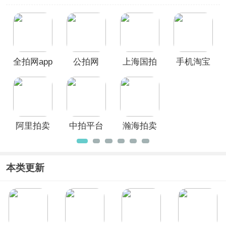
多种物品，是购买物品的不错选择。本
站为大家整理了
法拍app大全
，提供了
如
瀚海法拍网、阿里拍卖、中拍平台、
上海国拍
等多款专业的法拍app，这些
app提供了全国各地法院的司法拍卖信
全拍网app
公拍网
上海国拍
手机淘宝
息，欢迎大家前来本站下载使用！
APP
App
app
阿里拍卖
中拍平台
瀚海拍卖
app
App
App
本类更新