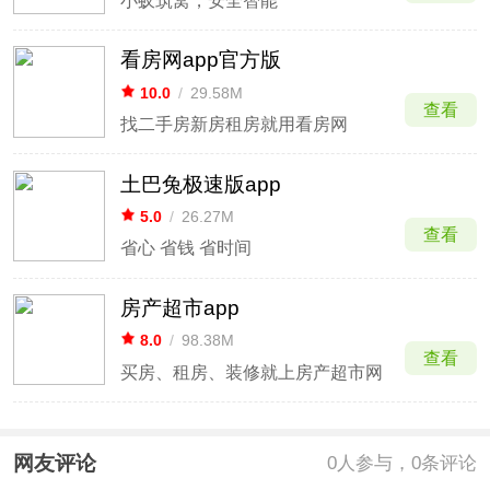
小蚁筑窝，安全智能
看房网app官方版
10.0
/
29.58M
查看
找二手房新房租房就用看房网
土巴兔极速版app
5.0
/
26.27M
查看
省心 省钱 省时间
房产超市app
8.0
/
98.38M
查看
买房、租房、装修就上房产超市网
网友评论
0
人参与，0条评论