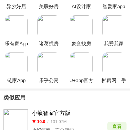
异乡好居
美联好房
AI设计家
智爱家app
app
app
乐有家App
诸葛找房
象盒找房
我爱我家
app
app
app
链家App
乐乎公寓
U+app官方
郴房网二手
app
版
房出租app
类似应用
小蚁智家官方版
10.0
/
131.07M
查看