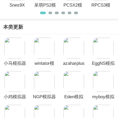
Snes9X
呆萌PS2模
PCSX2模
RPCS3模
EX+安卓
拟器手机
拟器
拟器(PS3
汉化版
版
模拟器)
本类更新
小马模拟器
winlator模
azaharplus
EggNS模拟
拟器
模拟器
器官方正版
小鸡模拟器
NGP模拟器
Eden模拟
myboy模拟
安卓版
(NGP.emu)
器
器中文版