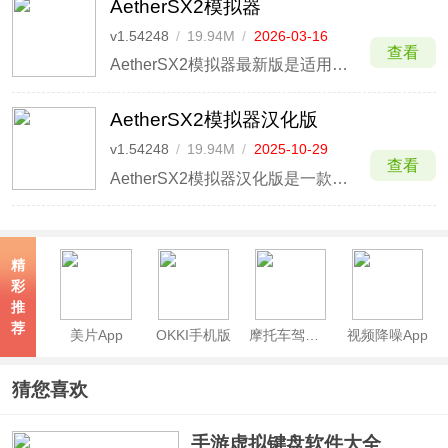
AetherSX2模拟器
v1.54248
/
19.94M
/
2026-03-16
查看
AetherSX2模拟器最新版是适用于Android平台的 PS 2 控制台模拟器。让您可以在便携式设备上玩从光盘中转储的游戏，BIOS 映像是玩游戏所必需的，不是可选的，应该使用自制应用程序从您自己的控制台转储此图像。
AetherSX2模拟器汉化版
v1.54248
/
19.94M
/
2025-10-29
查看
AetherSX2模拟器汉化版是一款帮助玩家可以在手机上玩PS2游戏的模拟工具，它不仅可以能够让大家在手机上体验到PS2游戏，支持自定义手柄按键配置，更是开源且免费，没有广告和收费项目，模拟器的操作界面也是经过汉化处理，众多的游戏内容和游戏控制功能，加上简单的操作方式，可以
精
彩
推
荐
美片App
OKKI手机版
摩托车驾考app
视频降噪App
猜您喜欢
手游虚拟键盘软件大全