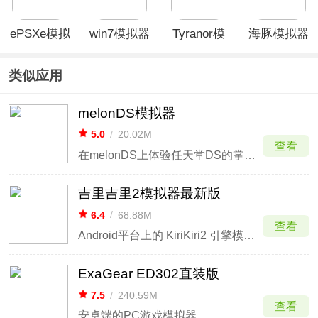
ePSXe模拟
win7模拟器
Tyranor模
海豚模拟器
器安卓中文
拟器官方正
最新版本
版
版
类似应用
melonDS模拟器
5.0
/
20.02M
查看
在melonDS上体验任天堂DS的掌上乐趣
吉里吉里2模拟器最新版
6.4
/
68.88M
查看
Android平台上的 KiriKiri2 引擎模拟器
ExaGear ED302直装版
7.5
/
240.59M
查看
安卓端的PC游戏模拟器