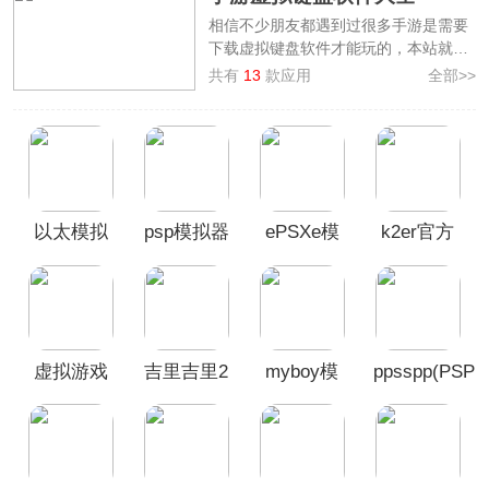
相信不少朋友都遇到过很多手游是需要
下载虚拟键盘软件才能玩的，本站就为
大家整理了一些比较好用的
虚拟键盘手
共有
13
款应用
全部>>
机版
，这里汇集了如虚拟游戏键盘、
myboy模拟器、呆萌PS2模拟器、
ppsspp等软件，让玩家可以根据不同游
戏类型和个人需求来选择合适的虚拟键
盘。其中包括平面键盘、摇杆键盘、手
柄键盘、触摸板键盘等，每种键盘都配
以太模拟
psp模拟器
ePSXe模
k2er官方
有详细的介绍和使用方法，让玩家可以
更好地了解每种键盘的优缺点以及适用
器
黄金版
拟器安卓
版
场景，有需要的朋友不要错过哦！
中文版
虚拟游戏
吉里吉里2
myboy模
ppsspp(PSP
键盘
模拟器最
拟器中文
模拟器)最
新版
版
新版