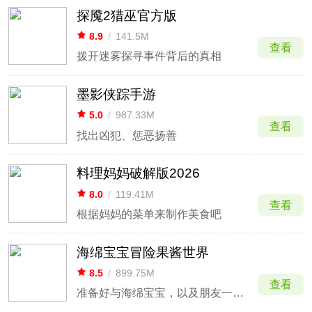
探魇2猎巫官方版
8.9
/
141.5M
查看
拨开迷雾探寻事件背后的真相
墨影侠踪手游
5.0
/
987.33M
查看
找出凶犯、惩恶扬善
料理妈妈破解版2026
8.0
/
119.41M
查看
根据妈妈的菜单来制作美食吧
海绵宝宝冒险果酱世界
8.5
/
899.75M
查看
准备好与海绵宝宝，以及朋友一起踏上惊险的冒险吧