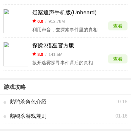
疑案追声手机版(Unheard)
0.0
/
912.78M
查看
利用声音，去探索事件里的真相
探魇2猎巫官方版
8.9
/
141.5M
查看
拨开迷雾探寻事件背后的真相
游戏攻略
鹅鸭杀角色介绍
10-18
鹅鸭杀游戏规则
01-16