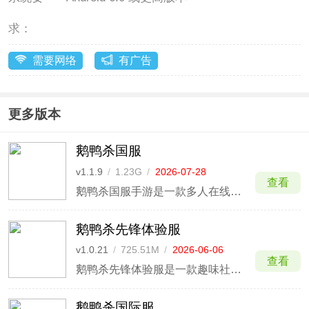
求：
需要网络
有广告
更多版本
鹅鸭杀国服
v1.1.9
/
1.23G
/
2026-07-28
查看
鹅鸭杀国服手游是一款多人在线社交推理游戏，根据同名端游改编而来。在游戏中玩家可以成为鹅、鸭和中立角色，根据自己的身份完成不同的任务，与其他玩家展开脑力和辩论的博弈。
鹅鸭杀先锋体验服
v1.0.21
/
725.51M
/
2026-06-06
查看
鹅鸭杀先锋体验服是一款趣味社交推理手游，是鹅鸭杀国服推出的测试服版本，玩家可以在这里抢先体验全新的活动、模式等玩法，根据内容进行反馈，官方将根据内容赠送礼包，鼓励玩家们更好的反馈，一起增加游戏的破坏性。
鹅鸭杀国际服