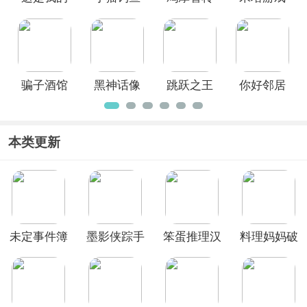
战争汉化
官方正版
刀最新版
手机版
版
(Cat Goes
Fishing)
骗子酒馆
黑神话像
跳跃之王
你好邻居
(Liar's
素版
官方正版
手机版
Bar)手机
版
本类更新
未定事件簿
墨影侠踪手
笨蛋推理汉
料理妈妈破
手游官方版
游
化版
解版2026