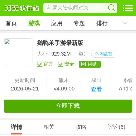
首页
游戏
应用
专题
排行
鹅鸭杀手游最新版
大小：
929.32M
类别：
休闲益智
官方
安全
纠错
更新时间
版本
权限
系统
2026-05-21
v4.09.00
Androi
查看
立
即下
载
详情
相关
攻略
评论(6)