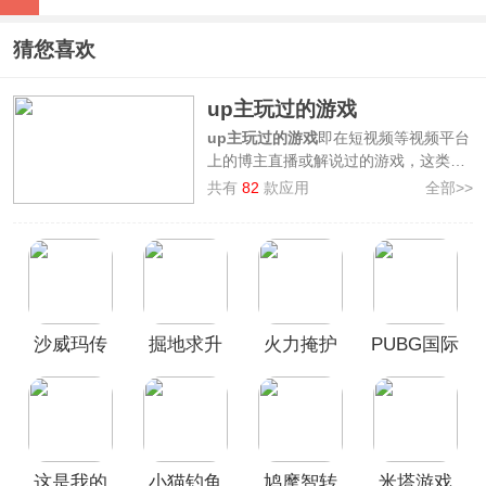
猜您喜欢
up主玩过的游戏
up主玩过的游戏
即在短视频等视频平台
上的博主直播或解说过的游戏，这类游
戏通常都十分具有娱乐性，玩up主玩过
共有
82
款应用
全部>>
的游戏也不容易踩雷，非常适合游戏荒
的小伙伴“抄作业”。
3322软件站专门整理汇集了一批up主玩
过的游戏，其中提供如
米塔MiSide、黑
神话像素版、茶杯头大冒险、小猫钓
鱼、掘地求升、沙威玛传奇
等各大up主
沙威玛传
掘地求升
火力掩护
PUBG国际
玩过的游戏，欢迎广大用户前来本站挑
选下载畅玩！
奇官方正
官方正版
官方正版
服地铁逃
版
中文版
(Cover
生2026最
Fire)
新版本
这是我的
小猫钓鱼
鸠摩智转
米塔游戏