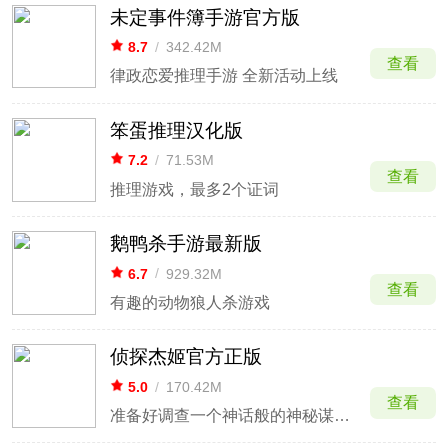
未定事件簿手游官方版
8.7
/
342.42M
查看
律政恋爱推理手游 全新活动上线
笨蛋推理汉化版
7.2
/
71.53M
查看
推理游戏，最多2个证词
鹅鸭杀手游最新版
6.7
/
929.32M
查看
有趣的动物狼人杀游戏
侦探杰姬官方正版
5.0
/
170.42M
查看
准备好调查一个神话般的神秘谋杀案吧！