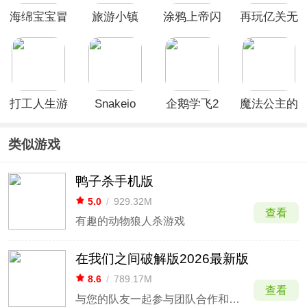
海绵宝宝冒
旅游小镇
涂鸦上帝闪
再玩亿关无
险果酱世界
Travel
电中文版
广告破解版
Town
(Doodle
God)
打工人生游
Snakeio
企鹅学飞2
魔法公主的
戏
手机版
换装日记游
戏
类似游戏
鸭子杀手机版
5.0
/
929.32M
查看
有趣的动物狼人杀游戏
在我们之间破解版2026最新版
8.6
/
789.17M
查看
与您的队友一起参与团队合作和背叛的多人游戏！