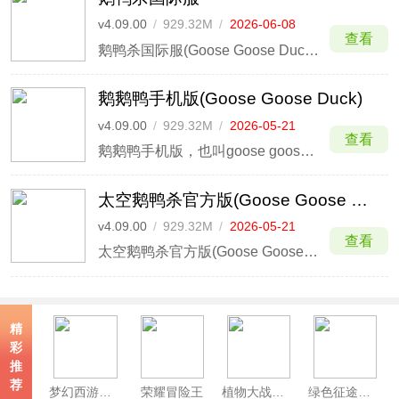
v4.09.00
/
929.32M
/
2026-06-08
查看
鹅鸭杀国际服(Goose Goose Duck)是一款多人社交推理游戏，本站带来的是国际服版本，你可以和来自世界各地的玩家一起开麦组队游戏，也能体验国服没有的新内容。
鹅鹅鸭手机版(Goose Goose Duck)
v4.09.00
/
929.32M
/
2026-05-21
查看
鹅鹅鸭手机版，也叫goose goose duck，是从steam端移植过来的，游戏画风卡通搞笑，角色选择非常丰富，剧情的一些设定非常有趣，可玩性和自由度比较高，是狼人杀爱好者必入的一款免费游戏。
太空鹅鸭杀官方版(Goose Goose Duck)
v4.09.00
/
929.32M
/
2026-05-21
查看
太空鹅鸭杀官方版(Goose Goose Duck)是一款以狼人杀类型的休闲解谜游戏，游戏中摒弃以太空狼人杀中的小红人角色，而是将可爱呆萌的鹅鸭角色加入其中进行组合，其魔性的外观形象会给玩家们带来全新的体验和更多的精彩乐趣。
精
彩
推
荐
梦幻西游手游最新版
荣耀冒险王
植物大战僵尸2官方正版
绿色征途手游官方正版