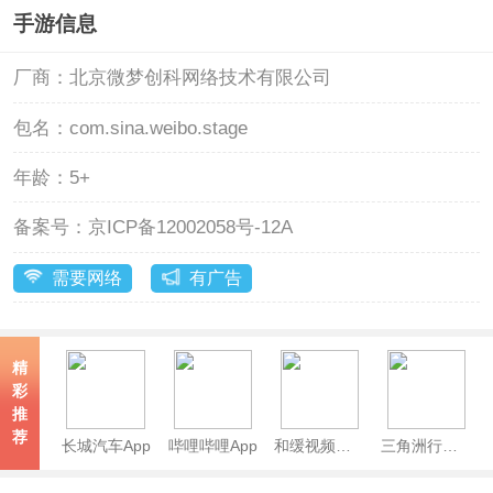
手游信息
厂商：
北京微梦创科网络技术有限公司
包名：
com.sina.weibo.stage
年龄：
5+
备案号：
京ICP备12002058号-12A
需要网络
有广告
精
彩
推
荐
长城汽车App
哔哩哔哩App
和缓视频医生app
三角洲行动熟图工具手机版