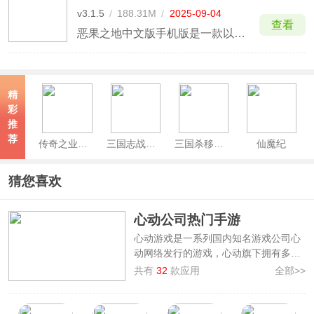
v3.1.5
/
188.31M
/
2025-09-04
查看
恶果之地中文版手机版是一款以同名端游为蓝本移植至手机当中的动作射击类手游，所以该游戏不仅延续了同名端游的核心战斗玩法，而且它还沿袭了端游清新亮丽的画面画风。与此同时，由于恶果之地手游采用的是最为顶级的3D引擎打造而成，因此它不但拥有着更为丰富的水果角色，比如阿尔法、怦怦、胖
精
彩
推
荐
传奇之业官方正版
三国志战略版手游
三国杀移动版官方正版
仙魔纪
猜您喜欢
心动公司热门手游
心动游戏是一系列国内知名游戏公司心
动网络发行的游戏，心动旗下拥有多款
制作精良、广受好评的精品手游。公司
共有
32
款应用
全部>>
注重玩家反馈，持续优化游戏体验，始
终秉持“聚匠人心，动玩家情”的理念。
3322软件站整理了
心动游戏大全
，收录