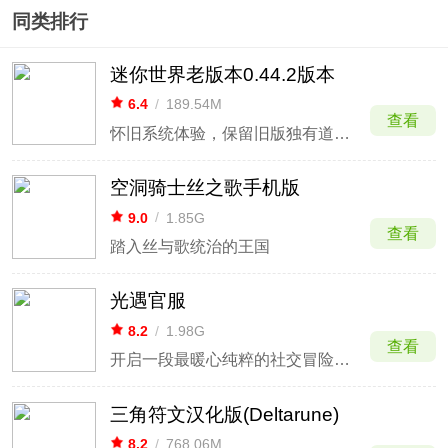
同类排行
迷你世界老版本0.44.2版本
6.4
/
189.54M
查看
怀旧系统体验，保留旧版独有道具与机制。
空洞骑士丝之歌手机版
9.0
/
1.85G
查看
踏入丝与歌统治的王国
光遇官服
8.2
/
1.98G
查看
开启一段最暖心纯粹的社交冒险体验
三角符文汉化版(Deltarune)
8.2
/
768.06M