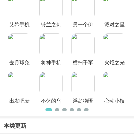
了当前受欢迎的心动旗下手游，如心动
小镇、火炬之光无限、出发吧麦芬、不
休的乌拉拉等。无论你喜欢射击、沙
艾希手机
铃兰之剑
另一个伊
派对之星
盒、生存还是社交玩法，都能在这里找
到心动出品、值得长期体验的手游佳
版
手游官方
甸超越时
官方正版
作，欢迎免费下载体验！
正版
空的猫国
际服
去月球免
将神手机
横扫千军
火炬之光
费中文版
版
官方版
无限手游
官方正版
出发吧麦
不休的乌
浮岛物语
心动小镇
芬
拉拉官方
手机版
官方正版
版
本类更新