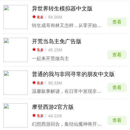
异世界转生模拟器中文版
8.6
/
94.26M
查看
转生成哥布林又怎样，从零开始的奇异人生
开荒当岛主免广告版
5.8
/
45.15M
查看
一起来开荒做岛主
普通的我与非同寻常的朋友中文版
0.0
/
90.33M
查看
温馨叙事解谜，在日常中发现非同寻常的友谊。
摩登西游2官方版
5.0
/
44.11M
查看
幻想西游回合，集结仙魔神将开启降魔路。