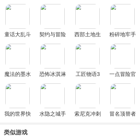
童话大乱斗
契约与冒险
西部土地生
粉碎地牢手
英雄传说
存内置菜单
机版
最新版
魔法的墨水
恐怖冰淇淋
工匠物语3
一点冒险官
手游
3正式版
最新版本
方版
我的世界快
水隐之城手
索尼克冲刺
冒名顶替者
照版
机版
2爆炸官方
3d最新版
版
类似游戏