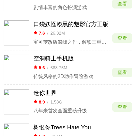
查看
剧情丰富的角色扮演游戏
口袋妖怪漆黑的魅影官方正版
7.6
/
26.32M
查看
宝可梦改版巅峰之作，解锁三重平宇宙冒险
空洞骑士手机版
5.6
/
668.75M
查看
传统风格的2D动作冒险游戏
迷你世界
8.9
/
1.58G
查看
八年来首次全面重磅升级
树恨你Trees Hate You