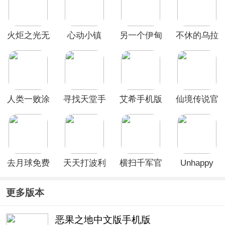
火炬之光无
心动小镇
另一个伊甸
不休的乌拉
限手游官方
taptap版
超越时空的
拉官方版
正版
猫日服(ア
ナデン)
人类一败涂
寻找天堂手
艾希手机版
仙境传说官
地手游官方
机版
方版
正版
去月球免费
天天打波利
横扫千军官
Unhappy
中文版
官方版
方版
Raccoon手
游
更多版本
恶果之地中文版手机版