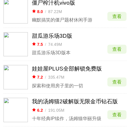
僵尸榨汁机vivo版
8.0
/
87.22M
查看
幽默搞笑的僵尸题材休闲手游
甜瓜游乐场3D版
7.5
/
74.49M
查看
甜瓜游乐场3D版本
娃娃屋PLUS全部解锁免费版
7.2
/
335.47M
查看
探索和使用房子里的一切
我的汤姆猫2破解版无限金币钻石版
6.2
/
191.05M
查看
十年经典IP续作，汤姆猫华丽升级