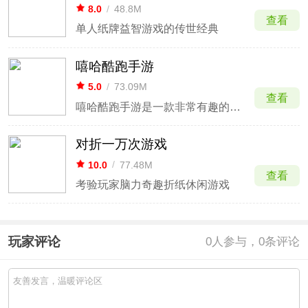
8.0
/
48.8M
查看
单人纸牌益智游戏的传世经典
嘻哈酷跑手游
5.0
/
73.09M
查看
嘻哈酷跑手游是一款非常有趣的热血美漫花式跑酷游戏。该游戏采用经典的横屏闯关形式，在画风上采用美漫风格制作，在玩法上玩家可召集不同类型的嘻哈高手，在奇异的都市之间开启冒险，享受跳跃、冲刺、碰撞带来的刺激，还可以定制你的个性皮肤和奇葩道具，还有有许多不同的主题关卡及上百个英雄角
对折一万次游戏
10.0
/
77.48M
查看
考验玩家脑力奇趣折纸休闲游戏
玩家评论
0
人参与，0条评论