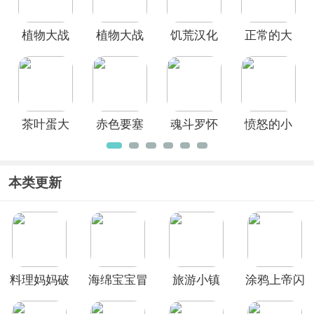
Rope
Hero)
植物大战
植物大战
饥荒汉化
正常的大
僵尸95版
僵尸融合
版手机版
冒险安卓
手机版
版手机版
中文版
茶叶蛋大
赤色要塞
魂斗罗怀
愤怒的小
冒险官方
单机版
旧版
鸟朋友版
正版
HD高清版
本类更新
料理妈妈破
海绵宝宝冒
旅游小镇
涂鸦上帝闪
解版2026
险果酱世界
Travel
电中文版
Town
(Doodle