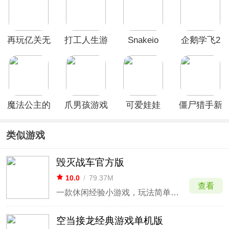
God)
再玩亿关无
打工人生游
Snakeio
企鹅学飞2
广告破解版
戏
手机版
魔法公主的
爪男孩游戏
可爱娃娃
僵尸猎手新
换装日记游
版(Zombie
戏
Catchers)
类似游戏
毁灭战车官方版
10.0
/
79.37M
查看
一款休闲经验小游戏，玩法简单、爽快感极强
空当接龙经典游戏单机版