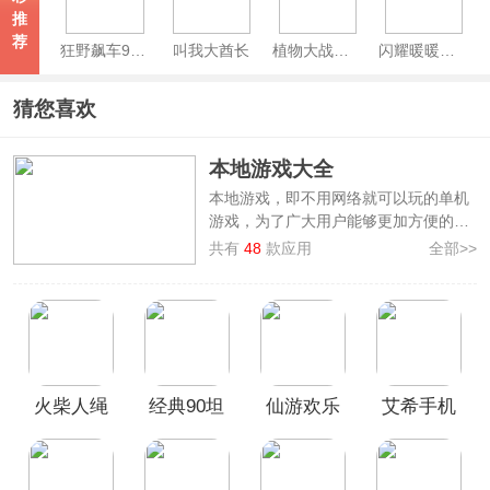
推
荐
狂野飙车9竞速传奇手游
叫我大酋长
植物大战僵尸2官方正版
闪耀暖暖官服
猜您喜欢
本地游戏大全
本地游戏，即不用网络就可以玩的单机
游戏，为了广大用户能够更加方便的畅
玩手机游戏，本站专门整理制作了
本地
共有
48
款应用
全部>>
游戏大全
，其中汇集了如
愤怒的小鸟、
正常的大冒险、茶叶蛋大冒险、饥荒、
植物大战僵尸融合版、经典90坦克大战
等优秀的手机游戏，其中不乏有许多经
典怀旧的游戏，也有近期热门的单机游
戏，欢迎前来本站挑选免费下载畅玩！
火柴人绳
经典90坦
仙游欢乐
艾希手机
索英雄官
克大战手
斗地主手
版
方正版
机版
游
(Stickman