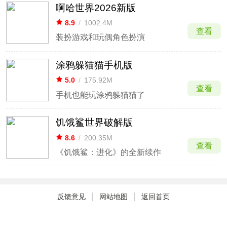
啊哈世界2026新版
8.9
/
1002.4M
查看
装扮游戏和玩偶角色扮演
涂鸦躲猫猫手机版
5.0
/
175.92M
查看
手机也能玩涂鸦躲猫猫了
饥饿鲨世界破解版
8.6
/
200.35M
查看
《饥饿鲨：进化》的全新续作
|
|
反馈意见
网站地图
返回首页