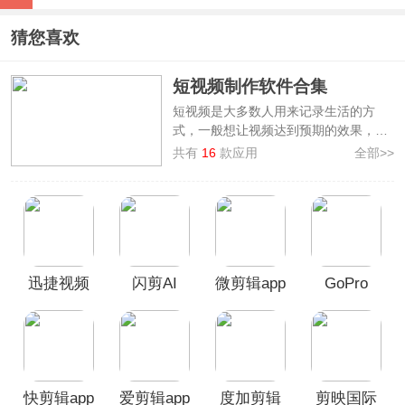
猜您喜欢
短视频制作软件合集
短视频是大多数人用来记录生活的方
式，一般想让视频达到预期的效果，就
要用到短视频制作软件了，本站整理制
共有
16
款应用
全部>>
作了
短视频制作软件合集
，提供了如
剪
映、NodeVideo、爱剪辑、Adobe
Premiere Rush、闪剪
等制作短视频的
手机软件，轻松实现切割、变速、倒
放、画布、转场等常用视频编辑功能，
而且易于上手，可满足不同用户的多元
迅捷视频
闪剪AI
微剪辑app
GoPro
化需求。如果你刚好在寻找一款好用的
短视频制作软件，那么快来本合集中挑
剪辑app
App
Quik官方
选免费下载使用吧！
版
快剪辑app
爱剪辑app
度加剪辑
剪映国际