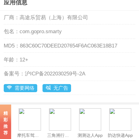
应用信息
厂商：
高途乐贸易（上海）有限公司
包名：
com.gopro.smarty
MD5：
863C60C70DEED207654F6AC063E18B17
年龄：
12+
备案号：
沪ICP备2022030259号-2A
需要网络
无广告
精
彩
推
荐
摩托车驾考app
三角洲行动熟图工具手机版
测测达人App
韵达快递App