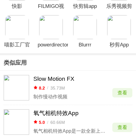
快影
FILMIGO视
快剪辑app
乐秀视频剪
频剪辑视频
辑视频编辑
编辑工具
app
喵影工厂官
powerdirector
Blurrr
秒剪App
方版
手机版
类似应用
Slow Motion FX
8.2
/
35.73M
查看
制作慢动作视频
氧气相机特效App
5.0
/
60.66M
查看
氧气相机特效App是一款全新上线的图片编辑软件，提供上百种滤镜可以使用，强大的图片编辑效果，轻松制作想要的质感大片。软件中拥有多种风格编辑功能全部免费使用，轻松美化手机内照片，还有大量优质素材，让图片视频处理更省心。