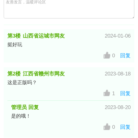
第3楼
山西省运城市网友
2024-01-06
挺好玩
0
回复
第2楼
江西省赣州市网友
2023-08-18
这是正版吗？
1
回复
管理员 回复
2023-08-20
是的哦！
0
回复