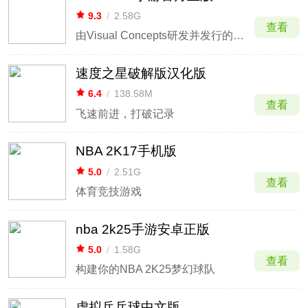
9.3
/
2.58G
查看
由Visual Concepts研发并发行的一款以NBA为背景的篮球体育竞技类手游
速度之星破解版汉化版
6.4
/
138.58M
查看
飞速前进，打破记录
NBA 2K17手机版
5.0
/
2.51G
查看
体育竞技游戏
nba 2k25手游安卓正版
5.0
/
1.58G
查看
构建你的NBA 2K25梦幻球队
虚拟乒乓球中文版