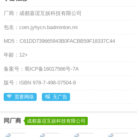
厂商：
成都嘉谊互娱科技有限公司
包名：
com.jyhycn.badminton.mi
MD5：
C61DD739665943B0FACBB59F18337C44
年龄：
12+
备案号：
蜀ICP备16017586号-7A
版号：
ISBN 978-7-498-07504-8
需要网络
无广告
同厂商
成都嘉谊互娱科技有限公司