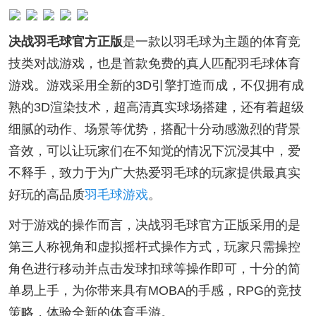
决战羽毛球官方正版
是一款以羽毛球为主题的体育竞
技类对战游戏，也是首款免费的真人匹配羽毛球体育
游戏。游戏采用全新的3D引擎打造而成，不仅拥有成
熟的3D渲染技术，超高清真实球场搭建，还有着超级
细腻的动作、场景等优势，搭配十分动感激烈的背景
音效，可以让玩家们在不知觉的情况下沉浸其中，爱
不释手，致力于为广大热爱羽毛球的玩家提供最真实
好玩的高品质
羽毛球游戏
。
对于游戏的操作而言，决战羽毛球官方正版采用的是
第三人称视角和虚拟摇杆式操作方式，玩家只需操控
角色进行移动并点击发球扣球等操作即可，十分的简
单易上手，为你带来具有MOBA的手感，RPG的竞技
策略，体验全新的体育手游。