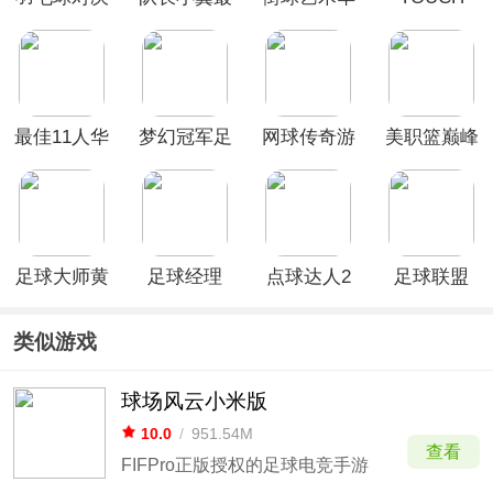
强十一人华
为版
THE
为版
DREAM排
球少年游戏
最佳11人华
梦幻冠军足
网球传奇游
美职篮巅峰
为版
球官方版
戏(Tennis
对决九游版
Clash)
足球大师黄
足球经理
点球达人2
足球联盟
金一代vivo
2026手机版
官方正版
2026官方正
版
版
类似游戏
球场风云小米版
10.0
/
951.54M
查看
FIFPro正版授权的足球电竞手游