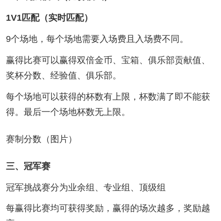
1V1匹配（实时匹配）
9个场地，每个场地需要入场费且入场费不同。
赢得比赛可以赢得双倍金币、宝箱、俱乐部贡献值、
奖杯分数、经验值、俱乐部。
每个场地可以获得的杯数有上限，杯数满了即不能获
得。最后一个场地杯数无上限。
赛制分数（图片）
三、冠军赛
冠军挑战赛分为业余组、专业组、顶级组
每赢得比赛均可获得奖励，赢得的场次越多，奖励越