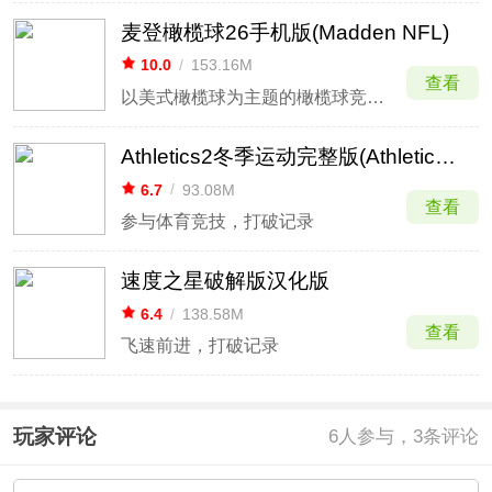
麦登橄榄球26手机版(Madden NFL)
10.0
/
153.16M
查看
以美式橄榄球为主题的橄榄球竞技手游
Athletics2冬季运动完整版(Athletics 2 Winter Sports)
6.7
/
93.08M
查看
参与体育竞技，打破记录
速度之星破解版汉化版
6.4
/
138.58M
查看
飞速前进，打破记录
玩家评论
6
人参与，3条评论