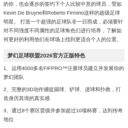
的你，也会逐步的签约下个人比较中意的球员，譬如
Kevin De Bruyne和Roberto Firmino这样的超级足球
明星。 打造一个超强的足球队非一日而成，必须要针
对不同强度不同属性的足球角色们进行培养，了解如
何更好的利用他们在球场上找到更适合个人的位置。
梦幻足球联盟2026官方正版特色
1、运用4000多名FIFPRO™注册球员建立并发展你的
梦幻团队
2、完整的3D动作捕捉踢球、铲球、进球和扑救，打
造身历其境的真实感
3、通过8个赛区晋级并参加超过10项杯赛，达到传奇
地位