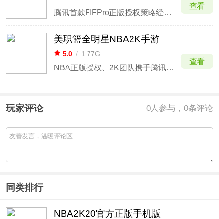
查看
腾讯首款FIFPro正版授权策略经营足球手游
美职篮全明星NBA2K手游
5.0
/
1.77G
查看
NBA正版授权、2K团队携手腾讯联合打造竞技篮球游戏
玩家评论
0
人参与，0条评论
同类排行
NBA2K20官方正版手机版