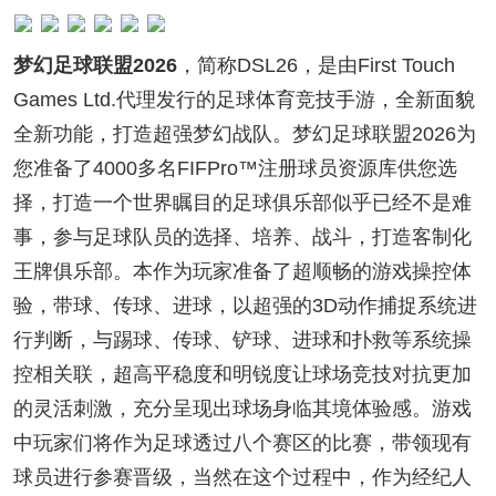
梦幻足球联盟2026
，简称DSL26，是由First Touch
Games Ltd.代理发行的足球体育竞技手游，全新面貌
全新功能，打造超强梦幻战队。梦幻足球联盟2026为
您准备了4000多名FIFPro™注册球员资源库供您选
择，打造一个世界瞩目的足球俱乐部似乎已经不是难
事，参与足球队员的选择、培养、战斗，打造客制化
王牌俱乐部。本作为玩家准备了超顺畅的游戏操控体
验，带球、传球、进球，以超强的3D动作捕捉系统进
行判断，与踢球、传球、铲球、进球和扑救等系统操
控相关联，超高平稳度和明锐度让球场竞技对抗更加
的灵活刺激，充分呈现出球场身临其境体验感。游戏
中玩家们将作为足球透过八个赛区的比赛，带领现有
球员进行参赛晋级，当然在这个过程中，作为经纪人