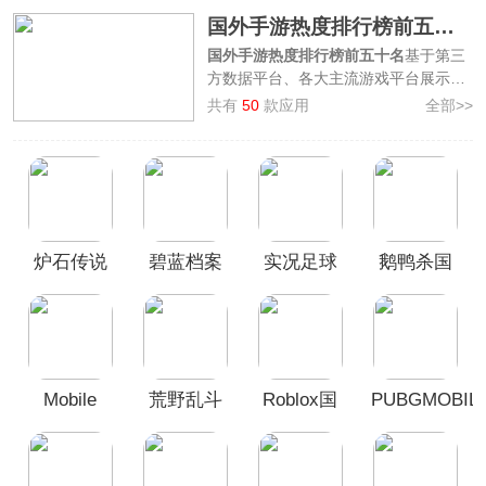
国外手游热度排行榜前五十名
国外手游热度排行榜前五十名
基于第三
方数据平台、各大主流游戏平台展示数
据等多维度综合整理制作而成。上榜的
共有
50
款应用
全部>>
游戏包括
寒霜启示录、
PUBGMOBILE、崩坏星穹铁道国际
服、皇家比赛、我要活下去(Free
Fire)、Roblox、荒野乱斗国际服、碧
蓝档案国际服
等。
本榜单仅供参考，旨在为广大用户提供
炉石传说
碧蓝档案
实况足球
鹅鸭杀国
客观、真实的信息。3322软件站将依据
权威数据源定期对榜单进行更新和优
国际服手
国际服
2026国际
际服
化，确保榜单的时效性和参考价值。
游官方正
(Blue
服
版
Archive)
(eFootball)
Mobile
荒野乱斗
Roblox国
PUBGMOBIL
Legends国
国际服
际服官方
官方正版
际服(无尽
正版
对决)