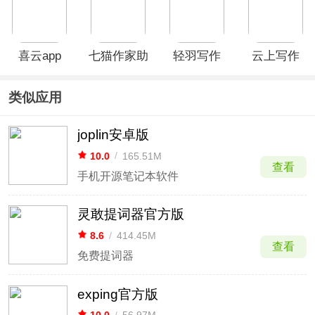
喜云app
七猫作家助
轻羽写作
云上写作
手
app
app
类似应用
joplin安卓版
10.0
/
165.51M
查看
手机开源笔记本软件
灵敢提词器官方版
8.6
/
414.45M
查看
免费提词器
exping官方版