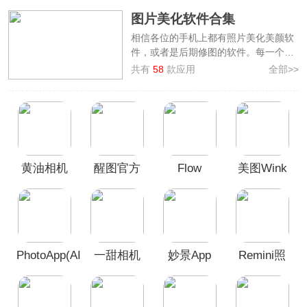
图片美化软件合集
相信各位的手机上都有照片美化美颜软
件，或者是后期修图的软件。每一个小
伙伴发图前都仔细的看过自己发送的图
共有
58
款应用
全部>>
片，仔仔细细的P好每一处细节。相信
各位小伙伴都想知道手机上的照片美化
软件哪个好用。
图片美化软件合集
汇集了多款好用的图
片美化软件，这些软件包含了各种各样
的功能，其中就有美图Wink画质修复软
黄油相机
醒图官方
Flow
美图Wink
件、美图秀秀、天天P图、轻图app等
等，希望大家在这里面能够找到一款自
App
版
Photo
画质修复
己想要的手机美颜软件，这些软件全都
软件
有P图美化功能，可以帮助大家快速呈
现出一张完美的照片。
PhotoApp(AI
一甜相机
妙景App
Remini照
照片增强
App官方正
片修复软
工具)
版
件