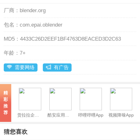
厂商：
blender.org
包名：
com.epai.oblender
MD5：
4433C26D2EEF1BF4763D8EACED3D2C63
年龄：
7+
需要网络
有广告
精
彩
推
荐
货拉拉企业版App
酷安应用商店app
哔哩哔哩App
视频降噪App
猜您喜欢