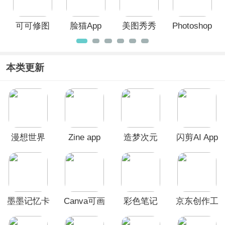
可可修图
脸猫App
美图秀秀
Photoshop
app
官方版
手机版
本类更新
漫想世界
Zine app
造梦次元
闪剪AI App
App
app
墨墨记忆卡
Canva可画
彩色笔记
京东创作工
App
官方版
具