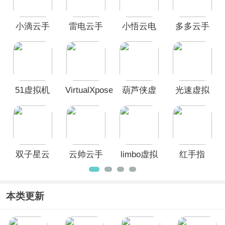
云手机、光速虚拟机、双子星云手机、
云帅云手机等虚拟机app，用户可以在
小滴云手
雷电云手
小悟云电
多多云手
虚拟系统中安装和运行各种应用程序，
独立于主系统，不会对主系统的运行产
机官方版
机App
脑
机app
生影响，完美解决了软件兼容性问题。
51虚拟机
VirtualXposed
葫芦侠虚
光速虚拟
拟机
机App
双子星云
云帅云手
limbo虚拟
红手指
手机app官
机官方最
机
方版
新版
本类更新