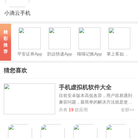
小滴云手机
官方版
精
彩
推
荐
平安证券App
韵达快递App
喵喵记账App
掌上客如云App
猜您喜欢
手机虚拟机软件大全
目前安卓版本高低各异，用户容易遇到
兼容问题，最简单的解决方法就是使用
虚拟机。
虚拟机
是一种基于虚拟化技术
共有
19
款应用
全部>>
的应用程序，它允许用户在一个操作系
统上运行另一个操作系统的环境。为此
小编带来了
手机虚拟机软件大全
，其中
有多种虚拟机供大家下载，包括红手指