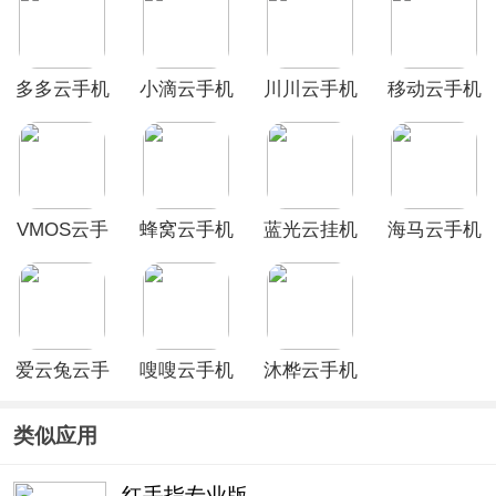
多多云手机
小滴云手机
川川云手机
移动云手机
app
官方版
App
App
VMOS云手
蜂窝云手机
蓝光云挂机
海马云手机
机手游挂机
App
app
App
托管App
爱云兔云手
嗖嗖云手机
沐桦云手机
机官方版
app
App
类似应用
红手指专业版