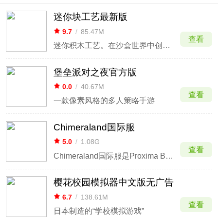
迷你块工艺最新版
9.7
/
85.47M
查看
迷你积木工艺。在沙盒世界中创造和生存!
堡垒派对之夜官方版
0.0
/
40.67M
查看
一款像素风格的多人策略手游
Chimeraland国际服
5.0
/
1.08G
查看
Chimeraland国际服是Proxima Beta Pteltd开发打造的一款沙盒MMORPG手游。在游戏中总共4大洲超过90亿平方英尺的地图供你收集、狩猎、寻宝和建造家园，里面充满了各种史前生物和野兽，而你将在这里自由探索陆地、海洋、空气探索的星球，为玩家带来身临其境
樱花校园模拟器中文版无广告
6.7
/
138.61M
查看
日本制造的“学校模拟游戏”