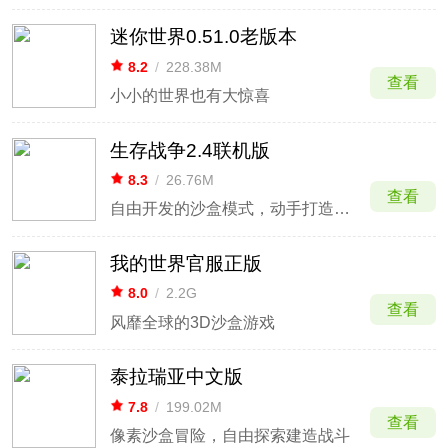
迷你世界0.51.0老版本
8.2
/
228.38M
查看
小小的世界也有大惊喜
生存战争2.4联机版
8.3
/
26.76M
查看
自由开发的沙盒模式，动手打造荒岛
我的世界官服正版
8.0
/
2.2G
查看
风靡全球的3D沙盒游戏
泰拉瑞亚中文版
7.8
/
199.02M
查看
像素沙盒冒险，自由探索建造战斗