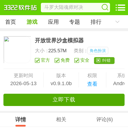
首页
游戏
应用
专题
排行
开放世界沙盒模拟器
大小：
225.57M
类别：
角色扮演
官方
免费
安全
纠错
更新时间
版本
权限
系统
2026-05-13
v0.9.1.0b
Andro
查看
立
即下
载
详情
相关
评论(6)