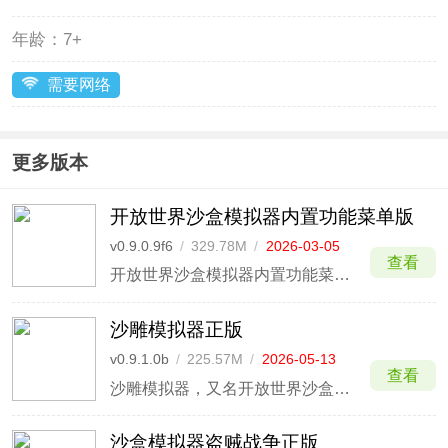
年龄：
7+
需要网络
更多版本
开放世界沙盒模拟器内置功能菜单版
v0.9.0.9f6
/
329.78M
/
2026-03-05
查看
开放世界沙盒模拟器内置功能菜单版是一款拥有超高自由度的像素风冒险游戏，游戏中并没有神秘特殊的规则，玩家们可以自由控制你的角色在这个世界中进行冒险，拟真的射击手感，武器系统丰富的丰富，指尖射击引爆你的热血，你可与作为这个城市中的居民自由的进行行动，徒步跨越农田，开车在城市中兜
沙雕模拟器正版
v0.9.1.0b
/
225.57M
/
2026-05-13
查看
沙雕模拟器，又名开放世界沙盒模拟器，是一款趣味十足的游戏，它以模拟各种滑稽、荒谬的情境和角色为特色。这款游戏的目标是让玩家尽情发挥想象力，参与一系列愚蠢而有趣的活动。
沙盒模拟器盗贼战争正版