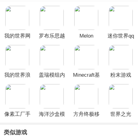
我的世界网
罗布乐思越
Melon
迷你世界qq
易官方正版
南服
Sandbox国
版
际版
我的世界浪
盖瑞模组内
Minecraft基
粉末游戏
客拔刀剑模
置菜单修改
岩版手游
组手机版
器版
像素工厂手
海洋沙盒模
方舟终极移
世界之光
机版
拟器
动版破解版
类似游戏