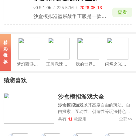
v0.9.1.0b
/
225.57M
/
2026-05-13
查看
沙盒模拟器盗贼战争正版是一款具有3D卡通像素的开放世界沙盒模拟趣味手游，其英文名叫Dude Theft Wars，游戏内自由度极高，玩家可以自由的收集武器、资源，还可以在各种场景地图上进行开车，并且游戏的地图和场景的设计别出心裁，海量的地图可供玩家选择发挥，给你足够的空间。
精
彩
推
荐
梦幻西游手游最新版
王牌竞速官方正版
我的世界网易官方正版
闪烁之光官服
猜您喜欢
沙盒模拟游戏大全
沙盒模拟游戏
以其高度自由的玩法、自
由探索、互动性、创造性等玩法特色广
受游戏爱好者的欢迎，为了让广大用户
共有
41
款应用
全部>>
更为方便的进行挑选，本站整理制作了
沙盒模拟游戏大全，其中汇集了如
我的