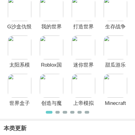
世界基岩版、甜瓜游乐场、世界盒子
等
热门好玩的沙盒模拟手游，玩家在游戏
中可以尽情发挥创造力，体验一个天马
行空、个性化的游戏世界，欢迎广大用
G沙盒仇恨
我的世界
打造世界
生存战争
户前来本站挑选免费下载畅玩！
2026最新
官方正版
手机版
2.2联机版
版本
(Craft The
World)
太阳系模
Roblox国
迷你世界
甜瓜游乐
拟器2026
际服官方
官服
场2026最
最新版
正版
新版
世界盒子
创造与魔
上帝模拟
Minecraft
官方正版
法官服
器手游
基岩版手
游
本类更新