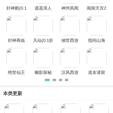
下载试试，开始你的神话征程吧！
封神殿(0.1
逍遥浪人
神州风闻
闹闹天宫2
每日送648
录手游
手游
无门槛代
金券)
封神再临
凡仙(0.1折
倾世西游
指间山海
日送2000
0.1折手游
极速修仙)
绝世仙王
幽影探秘
汉风西游
道友请留
手游官方
OL官方正
步官方正
版
版
版
本类更新