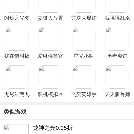
闪烁之光变
姜饼人放置
方块大爆炸
我嘎嘎乱杀
态服
大战争
(CookieRun:
Crumble)
我在猫村搞
爱琳诗篇官
星光小队
勇者突进
事业
方正版
无尽洪荒九
装机模拟器
飞艇英雄手
天天驯兽师
游版
手机版
游
(0.1折送
6480)
类似游戏
龙神之光0.05折