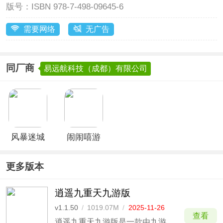
版号：
ISBN 978-7-498-09645-6
需要网络
无广告
同厂商
易远航科技（成都）有限公司
风暴迷城
闹闹嘻游
更多版本
逍遥九重天九游版
v1.1.50
/
1019.07M
/
2025-11-26
查看
逍遥九重天九游版是一款由九游官方代理运营的国风修仙类放置回合制手游。该版本玩家不仅能够直接通过九游账号登录游戏，还可以直接领取到专属九游渠道服礼包内容，另外还有专属游戏内渠道活动，参与即可领取大量装备，快速升级。