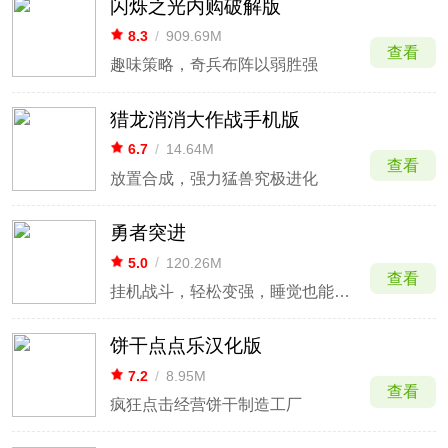
闪烁之光内购破解版
8.3
/
909.69M
查看
趣味策略，奇兵布阵以弱胜强
猎龙消消大作战手机版
6.7
/
14.64M
查看
放置合成，强力猛兽究极进化
勇者突进
5.0
/
120.26M
查看
挂机战斗，轻松变强，睡觉也能升级
饼干点点乐汉化版
7.2
/
8.95M
查看
疯狂点击经营饼干制造工厂