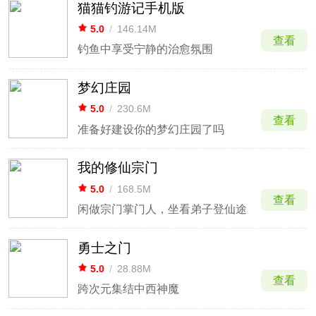
猫猫钓游记手机版
5.0
/
146.14M
查看
钓鱼中享受宁静的治愈氛围
梦幻庄园
5.0
/
230.6M
查看
准备好建设你的梦幻庄园了吗
我的修仙宗门
5.0
/
168.5M
查看
闲做宗门掌门人，坐看弟子登仙途
勇士之门
5.0
/
28.88M
查看
跨次元集结中西神魔