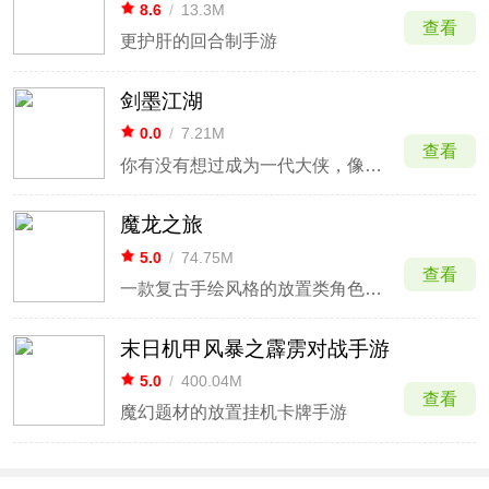
8.6
/
13.3M
查看
更护肝的回合制手游
剑墨江湖
0.0
/
7.21M
查看
你有没有想过成为一代大侠，像电视里那样行走江湖，路见不平就拔刀相助，假如你还有一个江湖梦的话，那这款剑墨江湖版你一定不能错过。这是一款文字题材的放置武侠游戏，游戏采用国风水墨式的画风，用文字描述出了一个庞大的武侠世界，游戏发生在北宋末至南宋初靖康建炎年间的大宋庙堂江湖，主角作为陈
魔龙之旅
5.0
/
74.75M
查看
一款复古手绘风格的放置类角色扮演游戏
末日机甲风暴之霹雳对战手游
5.0
/
400.04M
查看
魔幻题材的放置挂机卡牌手游