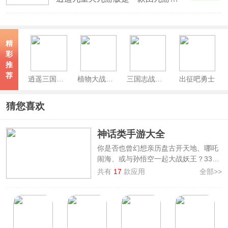
精
彩
推
荐
逍遥三国手游官方最新版
植物大战僵尸2官方正版
三国志战略版手游
出征吧勇士
猜您喜欢
神话类手游大全
你是否也曾幻想亲历盘古开天地、哪吒
闹海、或与孙悟空一起大战妖王？3322
软件下载站精心整理了
神话类手游大
共有
17
款应用
全部>>
全
，收录了封神开天、封神再临、闹闹
天宫2、逍遥九重天、神仙道3等热门神
话题材手游。这些神话手游既能重温那
些从小听到大的神话传说，又加入了战
斗、修炼、社交等丰富玩法。感兴趣就