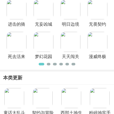
想尝试风格更“燃”、美术表现效果更具
版
正版
张力的手游世界，本合集就是你的必看
推荐。
进击的骑
无妄凶城
明日边境
无畏契约
士官方版
手游官方
手游官方
版
正版
死去活来
梦幻花园
天天闯关
漫威终极
手机版
官方正版
逆转手游
本类更新
童话大乱斗
契约与冒险
西部土地生
粉碎地牢手