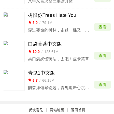
八年来首次全面重磅升级
树恨你Trees Hate You
5.0
/
79.1M
查看
穿过要命的树林，走过一棵又一棵恶意满满的树
口袋莫蒂中文版
10.0
/
128.61M
查看
类口袋妖怪玩法，去吧！皮卡莫蒂
青鬼1中文版
6.7
/
66.18M
查看
阴森洋馆藏谜题，青鬼追击心跳爆表
|
|
反馈意见
网站地图
返回首页