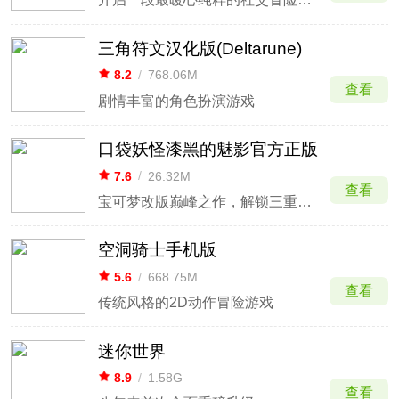
三角符文汉化版(Deltarune)
8.2
/
768.06M
查看
剧情丰富的角色扮演游戏
口袋妖怪漆黑的魅影官方正版
7.6
/
26.32M
查看
宝可梦改版巅峰之作，解锁三重平宇宙冒险
空洞骑士手机版
5.6
/
668.75M
查看
传统风格的2D动作冒险游戏
迷你世界
8.9
/
1.58G
查看