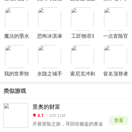
英雄传说
存内置菜单
机版
最新版
魔法的墨水
恐怖冰淇淋
工匠物语3
一点冒险官
手游
3正式版
最新版本
方版
我的世界快
水隐之城手
索尼克冲刺
冒名顶替者
照版
机版
2爆炸官方
3d最新版
版
类似游戏
里奥的财富
6.7
/
325.21M
查看
开展冒险之旅，寻回你被盗的黄金