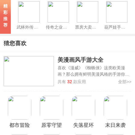
精
彩
推
荐
武林外传手游官方版
传奇之业官方正版
票房大卖王官方版
葫芦娃手游2026最新版
猜您喜欢
美漫画风手游大全
喜欢《漫威》《蜘蛛侠》这类欧美漫
画？那么拥有鲜明美漫风格的手游你一
定不容错过。
美漫画风手游大全
精选了
共有
32
款应用
全部>>
多款视觉表现突出、玩法类型多元的游
戏作品，如
漫威终极逆转、无畏契约手
游、梦幻花园、明日边境、都市冒险高
手、僵尸榨汁机
等，覆盖动作闯关、剧
情解谜与休闲养成等多种玩法。这些游
戏多采用厚重线条、强对比色彩和夸张
都市冒险
原零守望
失落星环
末日来袭
设定塑造角色与场景，沉浸感十足。如
果你厌倦了千篇一律的清新卡通画风，
高手最新
手游
手游官方