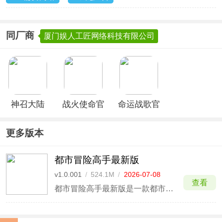
同厂商
厦门娱人工匠网络科技有限公司
神召大陆
战火使命官
命运战歌官
方版
方正版
更多版本
都市冒险高手最新版
v1.0.001
/
524.1M
/
2026-07-08
查看
都市冒险高手最新版是一款都市题材末日冒险手游。事情的起因还需要从2077夏夜，一颗陨石划过天际，降落在G城中心处，一股神秘气体向外蔓延，被气体感染的生物变得凶暴异常说起，一场充满危机的末世之旅正式从此开始。