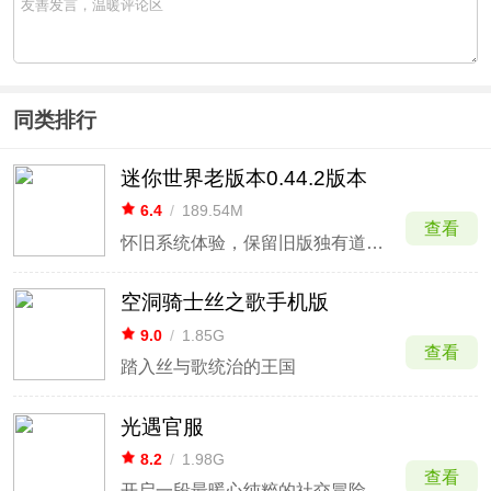
同类排行
迷你世界老版本0.44.2版本
6.4
/
189.54M
查看
怀旧系统体验，保留旧版独有道具与机制。
空洞骑士丝之歌手机版
9.0
/
1.85G
查看
踏入丝与歌统治的王国
光遇官服
8.2
/
1.98G
查看
开启一段最暖心纯粹的社交冒险体验