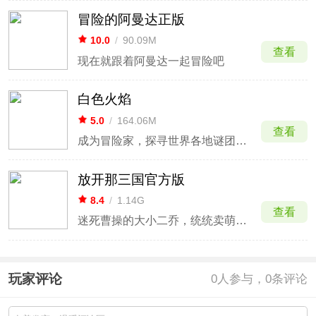
冒险的阿曼达正版
10.0
/
90.09M
查看
现在就跟着阿曼达一起冒险吧
白色火焰
5.0
/
164.06M
查看
成为冒险家，探寻世界各地谜团的答案
放开那三国官方版
8.4
/
1.14G
查看
迷死曹操的大小二乔，统统卖萌来袭
玩家评论
0
人参与，0条评论