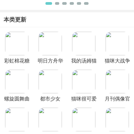
手机版
版
官方最新
约手游
(Gorogoa)
版2026
本类更新
彩虹棉花糖
明日方舟华
我的汤姆猫
猫咪大战争
小店
为版
破解版
破解版
螺旋圆舞曲
都市少女
猫咪很可爱
月刊偶像官
vivo版
3D中文版
可我是幽灵
方版
中文版