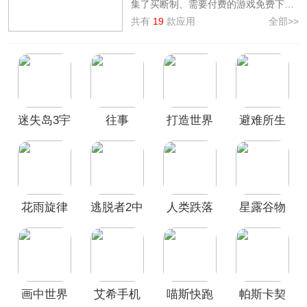
集了买断制、需要付费的游戏免费下
载，其中有深受大家喜爱的
泰拉瑞亚、
共有
19
款应用
全部>>
喵斯快跑、人类跌落梦境、艾希icey手
游、帕斯卡契约手游
等手机付费单机游
戏，游戏类型涉及模拟经营、动作格
斗、生存冒险等，欢迎广大用户前来本
站挑选免费下载畅玩！
迷失岛3宇
往事
打造世界
避难所生
宙的尘埃
(When The
手机版
存60秒中
Past Was
(Craft The
文版
Around)
World)
花雨旋律
逃脱者2中
人类跌落
星露谷物
deemo2国
文版
梦境手游
语官方版
际服
画中世界
艾希手机
喵斯快跑
帕斯卡契