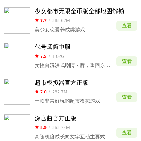
少女都市无限金币版全部地图解锁
7.7
/
385.67M
查看
美少女恋爱养成类游戏
代号鸢简中服
7.3
/
1.02G
查看
女性向沉浸式剧情卡牌，重回东汉乱世
超市模拟器官方正版
7.0
/
282.7M
查看
一款非常好玩的超市模拟游戏
深宫曲官方正版
8.9
/
353.74M
查看
高随机度成长向文字互动主要式宫斗类模拟养成手游