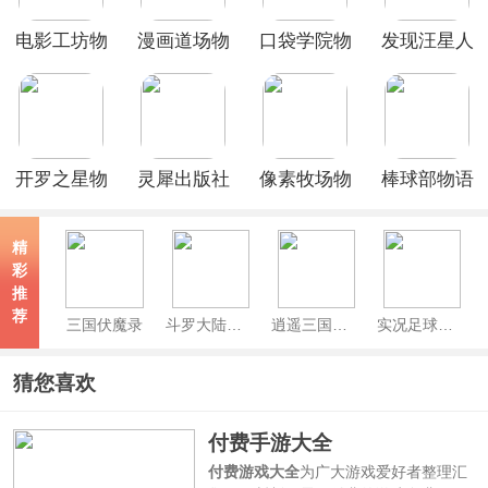
电影工坊物
漫画道场物
口袋学院物
发现汪星人
语官方正版
语中文版
语2官方版
开罗之星物
灵犀出版社
像素牧场物
棒球部物语
语中文版
物语中文版
语
中文版
精
彩
推
荐
三国伏魔录
斗罗大陆魂师对决最新版本
逍遥三国手游官方最新版
实况足球官服
猜您喜欢
付费手游大全
付费游戏大全
为广大游戏爱好者整理汇