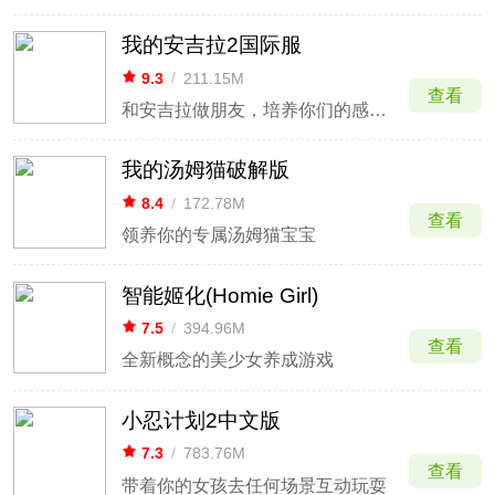
我的安吉拉2国际服
9.3
/
211.15M
查看
和安吉拉做朋友，培养你们的感情吧
我的汤姆猫破解版
8.4
/
172.78M
查看
领养你的专属汤姆猫宝宝
智能姬化(Homie Girl)
7.5
/
394.96M
查看
全新概念的美少女养成游戏
小忍计划2中文版
7.3
/
783.76M
查看
带着你的女孩去任何场景互动玩耍