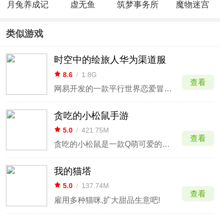
月兔养成记
虚无鱼
筑梦事务所
魔物迷宫
中文版
BasPi官方
(0.05折埋
版
仙之地)
类似游戏
时空中的绘旅人华为渠道服
8.6
/
1.8G
查看
网易开发的一款平行世界恋爱冒险手游
贪吃的小松鼠手游
5.0
/
421.75M
查看
贪吃的小松鼠是一款Q萌可爱的模拟经营类手游。游戏采用Q版2D卡通画风，温馨唯美的游戏画面，带给玩家极佳的视觉体验。玩家进入游戏后将经营店铺，从一家小餐馆逐步做大做强，扩建到全国各地特色店铺，包括麻辣烫、重庆小面、四果汤、火锅等各种店铺，需要不断升级店铺建筑，提高菜品价值，售
我的猫塔
5.0
/
137.74M
查看
雇用多种猫咪,扩大甜品生意吧!