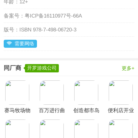
年龄：
12+
备案号：
粤ICP备16110977号-66A
版号：
ISBN 978-7-498-06720-3
需要网络
同厂商
开罗游戏公司
更多+
赛马牧场物
百万进行曲
创造都市岛
便利店开业
语官方正版
中文版
物语官方版
日记最新版