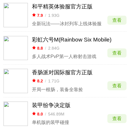
和平精英体验服官方正版
7.9
/
1.93G
查看
全新玩法——冰封列车上线体验服
彩虹六号M(Rainbow Six Mobile)
8.8
/
2.84G
查看
多人战术PvP第一人称射击游戏
香肠派对国际服官方正版
8.2
/
1.71G
查看
开局一根肠，装备全靠捡
装甲纷争决定版
8.0
/
546.89M
查看
单机版的装甲碰撞