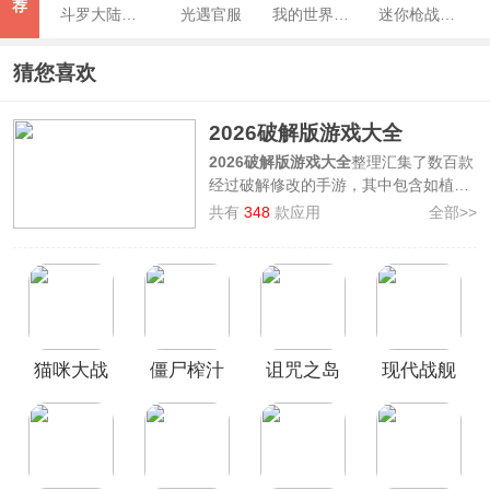
荐
斗罗大陆魂师对决最新版本
光遇官服
我的世界网易官方正版
迷你枪战精英官方版
猜您喜欢
2026破解版游戏大全
2026破解版游戏大全
整理汇集了数百款
经过破解修改的手游，其中包含如植物
大战僵尸2破解版、登山赛车2破解版、
共有
348
款应用
全部>>
樱花校园模拟器破解版、元气骑士破解
版、米加小镇世界破解版等，游戏内拥
有如免费内购、无限资源、内置菜单等
特性，能够显著提升玩家的游戏体验，
不再因游戏内购问题而发愁，并且能够
更大程度的自由掌握调节游戏难度，并
猫咪大战
僵尸榨汁
诅咒之岛
现代战舰
且安装包都经过本站人工测试绿色安
全，欢迎前来本站免费下载安装。
争破解版
机破解版
破解版最
在线海战
无限金币
新版本
内置菜单
钻石
版