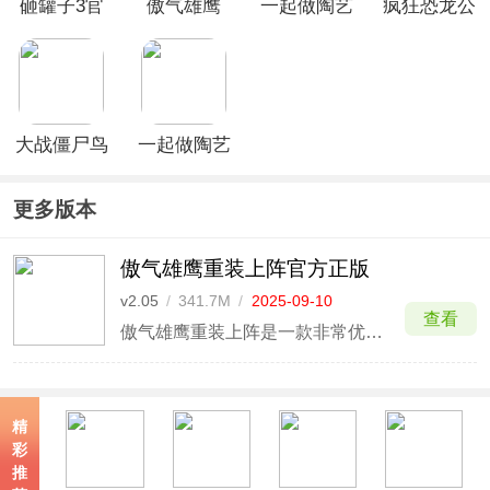
砸罐子3官
傲气雄鹰
一起做陶艺
疯狂恐龙公
方版
2014手游
2官方版
园最新普通
(Sky
版
Force)
大战僵尸鸟
一起做陶艺
游戏
官方版
更多版本
傲气雄鹰重装上阵官方正版
v2.05
/
341.7M
/
2025-09-10
查看
傲气雄鹰重装上阵是一款非常优秀的射击游戏，也是经典傲气雄鹰系列的重制版本，不管是在玩法上还是画面上都有着很大的提升，每个场景的制作也是美轮美奂，再加上快节奏的背景音乐，丰富的武器系统搭配收集元素，让这款游戏拥有了高质量的体验。
精
彩
推