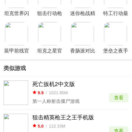
PUBG
MOBILE)
坦克世界闪
狙击行动枪
迷你枪战精
特工行动最
击战官服
战游戏解锁
英小米版
新版
版
装甲前线官
坦克之星官
香肠派对比
堡垒之夜手
方版
方正版
赛服
游官方正版
(Fortnite)
类似游戏
死亡扳机2中文版
9.9
/
1021.85M
查看
第一人称射击僵尸游戏
狙击精英枪王之王手机版
5.0
/
122.33M
查看