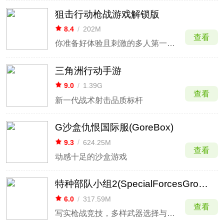
狙击行动枪战游戏解锁版
8.4
/
202M
查看
你准备好体验且刺激的多人第一人称射击游戏了吗？
三角洲行动手游
9.0
/
1.39G
查看
新一代战术射击品质标杆
G沙盒仇恨国际服(GoreBox)
9.3
/
624.25M
查看
动感十足的沙盒游戏
特种部队小组2(SpecialForcesGroup2)
6.0
/
317.59M
查看
写实枪战竞技，多样武器选择与团队博弈。