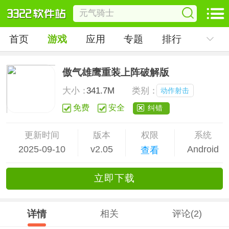
首页
游戏
应用
专题
排行
傲气雄鹰重装上阵破解版
大小：
341.7M
类别：
动作射击
免费
安全
纠错
更新时间
版本
权限
系统
2025-09-10
v2.05
Android
查看
立
即下
载
详情
相关
评论(2)