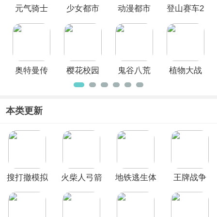
元气骑士
少女都市
动漫都市
登山赛车2
破解版
无限金币
中文破解
破解版
版全部地
版
图解锁
奥特曼传
樱花校园
鬼谷八荒
植物大战
奇英雄破
模拟器中
手游破解
僵尸2破解
解版无限
文破解版
版
版全5阶植
钻石不用
物无限钻
本类更新
登录
石
搜打撤模拟
火柴人弓箭
地铁逃生体
王牌战争
器
手官方正版
验服2026最
vivo渠道服
新版本
(BETA