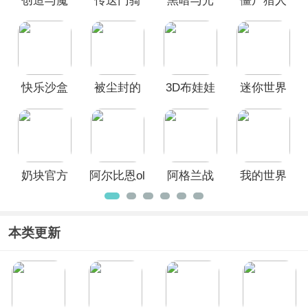
创造与魔
传送门骑
黑暗与光
僵尸猎人
法ViVO渠
士官方正
明国际服
像素生存
道服
版
最新版本
(Zombie
Hunter)
快乐沙盒
被尘封的
3D布娃娃
迷你世界
最新版
故事官方
沙盒游乐
2026最新
版
场
版
奶块官方
阿尔比恩ol
阿格兰战
我的世界
版
国际服
纪手游
官方正版
本类更新