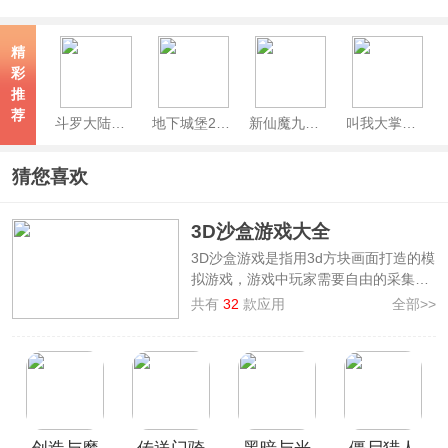
精
彩
推
荐
斗罗大陆魂师对决最新版本
地下城堡2黑暗觉醒官服
新仙魔九界波克官方正版
叫我大掌柜手游
猜您喜欢
3D沙盒游戏大全
3D沙盒游戏是指用3d方块画面打造的模
拟游戏，游戏中玩家需要自由的采集各
种资源，来建造属于自己的世界，开放
共有
32
款应用
全部>>
式游戏玩法，还有各种冒险与战斗，充
分发挥玩家的创造能力，例如我们熟悉
的迷你世界、我的世界、奶块等等，小
众的3D布娃娃沙盒游乐场、brixity、迷
你块工艺等。本站整理了
3D沙盒游戏大
全
，感兴趣的小伙伴可以来下载一试！