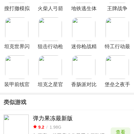
搜打撤模拟
火柴人弓箭
地铁逃生体
王牌战争
器
手官方正版
验服2026最
vivo渠道服
新版本
(BETA
PUBG
MOBILE)
坦克世界闪
狙击行动枪
迷你枪战精
特工行动最
击战官服
战游戏解锁
英小米版
新版
版
装甲前线官
坦克之星官
香肠派对比
堡垒之夜手
方版
方正版
赛服
游官方正版
(Fortnite)
类似游戏
弹力果冻最新版
9.2
/
1.98G
查看