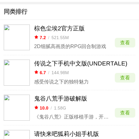
同类排行
棕色尘埃2官方正版
7.2
/
521.55M
查看
2D细腻高画质的RPG回合制游戏
传说之下手机中文版(UNDERTALE)
6.7
/
144.98M
查看
感受传说之下的独特魅力
鬼谷八荒手游破解版
10.0
/
1.58G
查看
《鬼谷八荒》正版移植手游，开放沙盒修仙
请快来吧狐莉小姐手机版