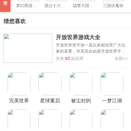
荐
梦幻西游手游最新版
燕云十六声手机版
战警大国崛起手游
三国伏魔录
猜您喜欢
开放世界游戏大全
开放世界类手游一直以来都深受广大玩
家的喜爱，毕竟高自由度开放世界手游
意味着玩家们再也不用苦苦的做必须任
共有
83
款应用
全部>>
务，也再也不用受剧情的束缚，在这里
你可以完全跟随自己的想法去创造、去
冒险、去想尽办法生存下去！最后，为
了让玩家可以直接体验诸多的高质量开
放世界类手游，本站特为大家整理了
开
放世界游戏大全手机版
，其内包含了各
完美世界
星球重启
被尘封的
一梦江湖
种各样的高自由度开放世界手游，比如
原神、幻塔、迷你世界等等，玩家可根
诸神之战
日服最新
故事官方
最新版
据自己喜爱的类型进行选择，欢迎广大
手游官方
版
版
用户前来本站下载畅玩！
版