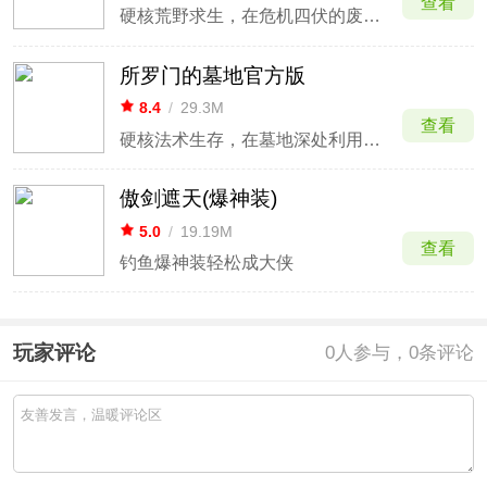
查看
硬核荒野求生，在危机四伏的废土建立基地。
所罗门的墓地官方版
8.4
/
29.3M
查看
硬核法术生存，在墓地深处利用魔法抵御围攻。
傲剑遮天(爆神装)
5.0
/
19.19M
查看
钓鱼爆神装轻松成大侠
玩家评论
0
人参与，0条评论