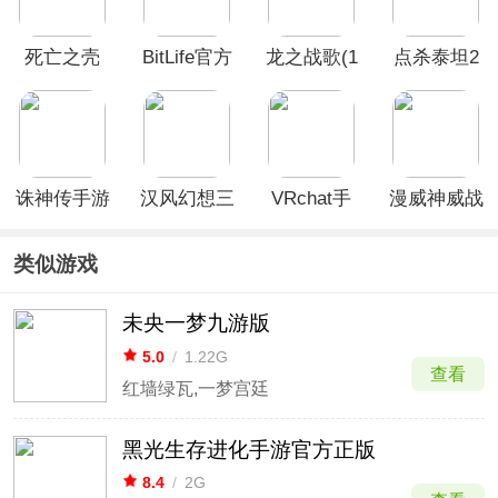
死亡之壳
BitLife官方
龙之战歌(1
点杀泰坦2
最新版
折内置免费
单机版
版)
诛神传手游
汉风幻想三
VRchat手
漫威神威战
国OL华为
机版
队最新版
版
类似游戏
未央一梦九游版
5.0
/
1.22G
查看
红墙绿瓦,一梦宫廷
黑光生存进化手游官方正版
8.4
/
2G