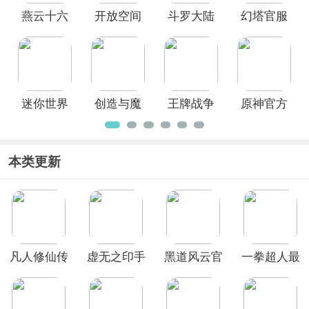
燕云十六
开放空间
斗罗大陆
幻塔官服
声手机版
手机版
猎魂世界
迷你世界
创造与魔
王牌战争
原神官方
2026最新
法官服
官服
正版
版
本类更新
凡人修仙传
虚无之印手
黑道风云官
一拳超人最
人界篇华为
游
方正版
强之男韩服
版