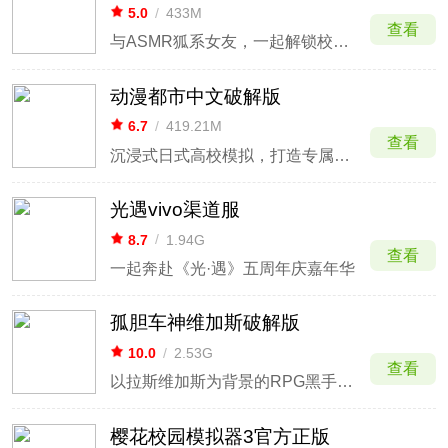
5.0
/
433M
查看
与ASMR狐系女友，一起解锁校园秘闻
动漫都市中文破解版
6.7
/
419.21M
查看
沉浸式日式高校模拟，打造专属校园日常
光遇vivo渠道服
8.7
/
1.94G
查看
一起奔赴《光·遇》五周年庆嘉年华
孤胆车神维加斯破解版
10.0
/
2.53G
查看
以拉斯维加斯为背景的RPG黑手党和犯罪在线游戏
樱花校园模拟器3官方正版