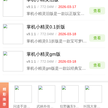
v9.1.1
/
772.04M
/
2026-03-17
查看
掌机小精灵旧版是一款以正版宝可梦IP为题材的养成类回合制RPG游戏，此版本保留了经典的内容以及玩法，致力于为玩家还原原汁原味的经典冒险体验。游戏收录了包括皮卡丘、杰尼龟等在内的800多种经典精灵，你可以通过野外捕捉、精灵孵蛋等方式收集并培养自己的伙伴。
掌机小精灵0.1折版
v9.1.1
/
772.04M
/
2026-03-18
查看
掌机小精灵0.1折版是一款宝可梦IP题材的养成回合制RPG游戏，此版本内置0.1充值优惠折扣。游戏故事背景设定在斯贝瑞特大陆，玩家将化身为精灵训练师，与自己的伙伴一起展开奇妙的冒险之旅。
掌机小精灵gm版
v9.1.1
/
772.04M
/
2026-03-18
查看
掌机小精灵gm版是一款以经典宝可梦世界为背景的捉宠回合制RPG手游，此版本玩家可免费激活GM后台，进而修改游戏钻石及礼包福利。游戏中，玩家将扮演一名精灵训练师，在广阔的开放世界自由冒险，通过野外捕捉、孵蛋等方式收集精灵。
精
彩
推
荐
问道手游官服
武林外传手游官方版
狂野飙车9竞速传奇手游
叫我大掌柜手游