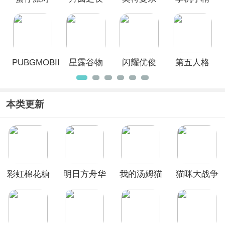
官服
官方正版
列OL官方
灵官服
正版
PUBGMOBILE
星露谷物
闪耀优俊
第五人格
官方正版
语官方版
少女(赛马
娘国服)
本类更新
彩虹棉花糖
明日方舟华
我的汤姆猫
猫咪大战争
小店
为版
破解版
破解版