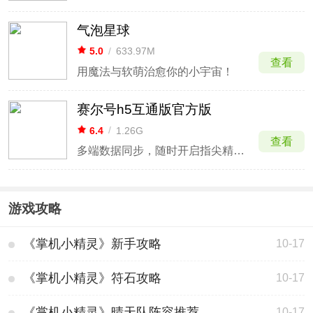
气泡星球
5.0
/
633.97M
查看
用魔法与软萌治愈你的小宇宙！
赛尔号h5互通版官方版
6.4
/
1.26G
查看
多端数据同步，随时开启指尖精灵对决。
游戏攻略
《掌机小精灵》新手攻略
10-17
《掌机小精灵》符石攻略
10-17
《掌机小精灵》晴天队阵容推荐
10-17