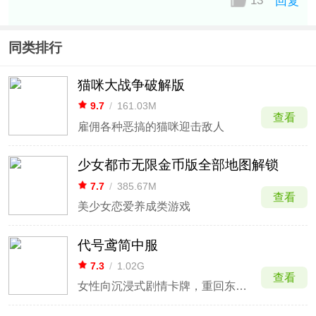
13
回复
同类排行
猫咪大战争破解版
9.7
/
161.03M
查看
雇佣各种恶搞的猫咪迎击敌人
少女都市无限金币版全部地图解锁
7.7
/
385.67M
查看
美少女恋爱养成类游戏
代号鸢简中服
7.3
/
1.02G
查看
女性向沉浸式剧情卡牌，重回东汉乱世