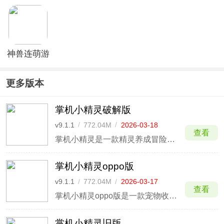
神兽连萌游
戏官方正版
更多版本
掌机小精灵破解版
v9.1.1
/
772.04M
/
2026-03-18
查看
掌机小精灵是一款精灵养成冒险游戏，基于经典《宝可梦》IP改编，加入全新创作剧情与地图，在游戏中，你将成为精灵训练师，携带精灵共同踏上冒险之旅。游戏收录全世代超800只小精灵，并还原了上千种原作技能，还有经典的回合制战斗体系，让你重回掌上精灵时代！
掌机小精灵oppo版
v9.1.1
/
772.04M
/
2026-03-17
查看
掌机小精灵oppo版是一款宠物收集养成手游，收录小火龙、负电拍拍、帕奇利兹等全时代精灵，还原属性相克、精灵特性、Mega进化等经典设定，玩家将在此收集捕捉精灵，重温口袋妖怪的冒险乐趣。
掌机小精灵旧版