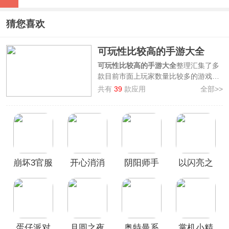
猜您喜欢
可玩性比较高的手游大全
可玩性比较高的手游大全
整理汇集了多
款目前市面上玩家数量比较多的游戏，
是公认好评可玩性比较高的良心手机游
共有
39
款应用
全部>>
戏，其中包含了有如
第五人格、掌机小
精灵、波克捕鱼、pubg手游、星露谷
物语
等在内的精品佳作，仅仅从玩法上
就具有创新点，十分耐玩，游戏类型涉
及角色扮演、模拟经营、射击枪战等多
种类型，不知道什么游戏可玩性比较高
崩坏3官服
开心消消
阴阳师手
以闪亮之
的小伙伴，欢迎前来本合集中挑选免费
下载畅玩！
乐手机版
游官方正
名官方正
版
版
蛋仔派对
月圆之夜
奥特曼系
掌机小精