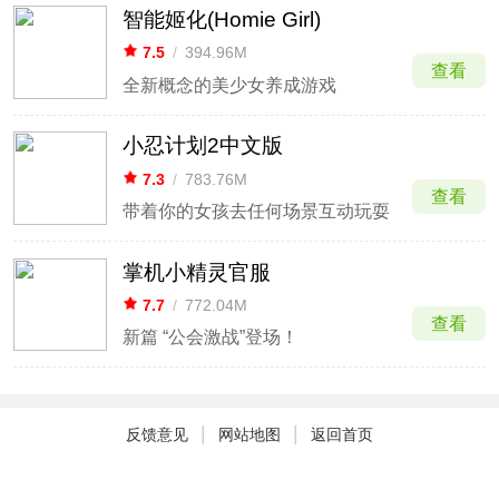
智能姬化(Homie Girl)
7.5
/
394.96M
查看
全新概念的美少女养成游戏
小忍计划2中文版
7.3
/
783.76M
查看
带着你的女孩去任何场景互动玩耍
掌机小精灵官服
7.7
/
772.04M
查看
新篇 “公会激战”登场！
|
|
反馈意见
网站地图
返回首页