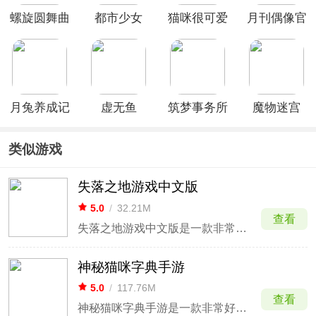
螺旋圆舞曲
都市少女
猫咪很可爱
月刊偶像官
vivo版
3D中文版
可我是幽灵
方版
中文版
月兔养成记
虚无鱼
筑梦事务所
魔物迷宫
中文版
BasPi官方
(0.05折埋
版
仙之地)
类似游戏
失落之地游戏中文版
5.0
/
32.21M
查看
失落之地游戏中文版是一款非常耐玩的文字冒险游戏。游戏集文字、探险、养成、战斗等内容于一体，玩家身为一个穿越过来的人，需要为了让自己能够回到原本的世界而开始一场冒险，收集各种资源，制作升级各种道具，不仅要建造家园，防止盗贼和幽灵的骚扰，还要不断提升科技以及技能，最终进入到地下
神秘猫咪字典手游
5.0
/
117.76M
查看
神秘猫咪字典手游是一款非常好玩且有趣的萌喵休闲模拟养成游戏，游戏采用了精美卡通的动画风格，同时运用了多种治愈人心的萌喵为主角的设计，为玩家打造了一个简单治愈的猫咪世界，如果你也是位爱猫人士，那么这款游戏绝对可以你满足所有的撸猫愿望，玩家可以在这里你可以和各种不同的喵咪进行互