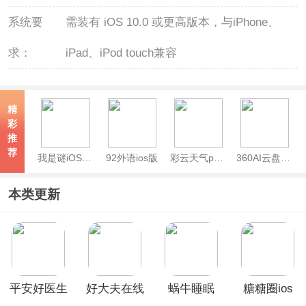
系统要
需装有 iOS 10.0 或更高版本，与iPhone、
求：
iPad、iPod touch兼容
精
彩
推
荐
我是谜iOS版本
92外语ios版
彩云天气pro苹果版
360AI云盘苹果版
本类更新
平安好医生
好大夫在线
蜗牛睡眠
糖糖圈ios
ios版
ios版
ios版
版