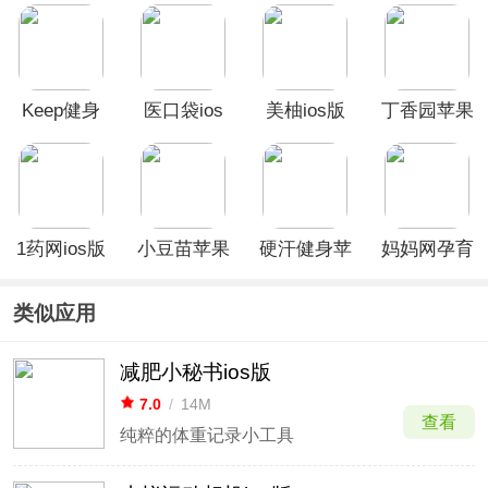
Keep健身
医口袋ios
美柚ios版
丁香园苹果
App苹果版
版
版
1药网ios版
小豆苗苹果
硬汗健身苹
妈妈网孕育
版
果版
苹果版
类似应用
减肥小秘书ios版
7.0
/
14M
查看
纯粹的体重记录小工具