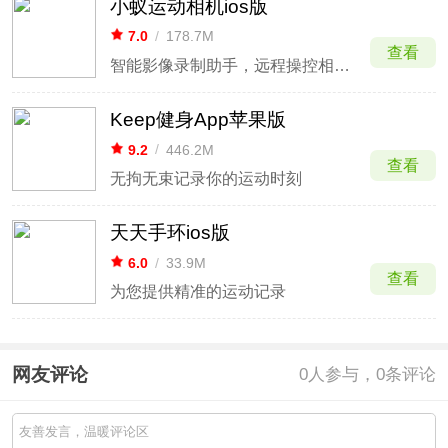
小蚁运动相机ios版
7.0
/
178.7M
查看
智能影像录制助手，远程操控相机拍摄高清视频。
Keep健身App苹果版
9.2
/
446.2M
查看
无拘无束记录你的运动时刻
天天手环ios版
6.0
/
33.9M
查看
为您提供精准的运动记录
网友评论
0
人参与，0条评论