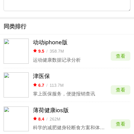
同类排行
动动iphone版
9.5
/
358.7M
查看
运动健康数据记录分析
津医保
6.7
/
113.7M
查看
掌上医保服务，便捷报销查讯
薄荷健康ios版
8.4
/
262M
查看
科学的减肥健身轻断食方案和体重管理服务