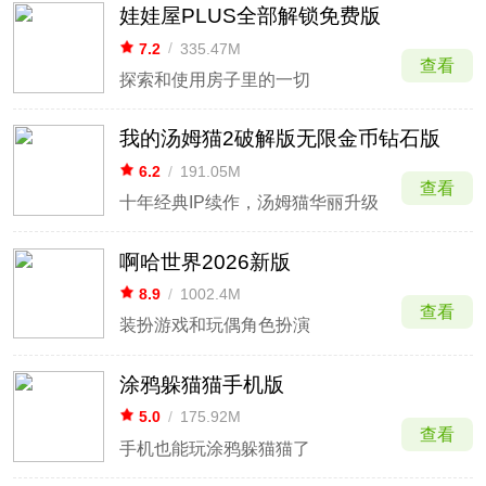
娃娃屋PLUS全部解锁免费版
7.2
/
335.47M
查看
探索和使用房子里的一切
我的汤姆猫2破解版无限金币钻石版
6.2
/
191.05M
查看
十年经典IP续作，汤姆猫华丽升级
啊哈世界2026新版
8.9
/
1002.4M
查看
装扮游戏和玩偶角色扮演
涂鸦躲猫猫手机版
5.0
/
175.92M
查看
手机也能玩涂鸦躲猫猫了