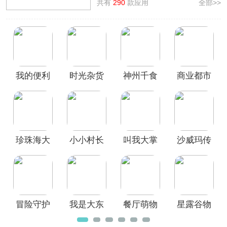
经营餐厅、农场或城市等，发展经济，
共有
290
款应用
全部>>
完善设施，玩起来非常有成就感，同时
不会有主线任务类的烦恼，玩法较为自
由，适合日常休闲挂机娱乐。
本站专门整理制作了模拟经营类手游大
全，其中汇集了
星露谷物语、沙威玛传
奇
等诸多好玩的模拟经营类，各种玩法
我的便利
时光杂货
神州千食
商业都市
类型任您挑选，欢迎广大用户前来本站
挑选免费下载畅玩！
店无限金
店手游
舫手游
九游版
币和钻石
版
珍珠海大
小小村长
叫我大掌
沙威玛传
冒险
最新版
柜手游
奇官方正
版
冒险守护
我是大东
餐厅萌物
星露谷物
家官方正
语官方版
语官方版