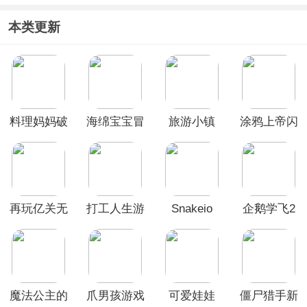
版
本类更新
料理妈妈破
海绵宝宝冒
旅游小镇
涂鸦上帝闪
解版2026
险果酱世界
Travel
电中文版
Town
(Doodle
God)
再玩亿关无
打工人生游
Snakeio
企鹅学飞2
广告破解版
戏
手机版
魔法公主的
爪男孩游戏
可爱娃娃
僵尸猎手新