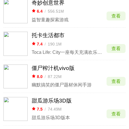
奇妙创意世界
6.4
/
556.51M
查看
益智童趣探索游戏
托卡生活都市
7.4
/
190.1M
查看
Toca Life: City一座每天充满欢乐的城市
僵尸榨汁机vivo版
8.0
/
87.22M
查看
幽默搞笑的僵尸题材休闲手游
甜瓜游乐场3D版
7.5
/
74.49M
查看
甜瓜游乐场3D版本