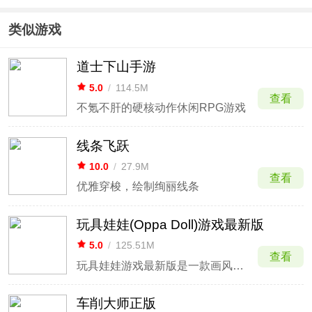
换装日记游
版(Zombie
戏
Catchers)
类似游戏
道士下山手游
5.0
/
114.5M
查看
不氪不肝的硬核动作休闲RPG游戏
线条飞跃
10.0
/
27.9M
查看
优雅穿梭，绘制绚丽线条
玩具娃娃(Oppa Doll)游戏最新版
5.0
/
125.51M
查看
玩具娃娃游戏最新版是一款画风非常治愈的换装类休闲小游戏。在这里有个超萌的Q版小正太等着你，你可以按着你的喜好来设置他的外观部位，并且还可以为他搭配各种喜欢的衣服游戏内包含多达1000中饰品可以自由搭配。
车削大师正版