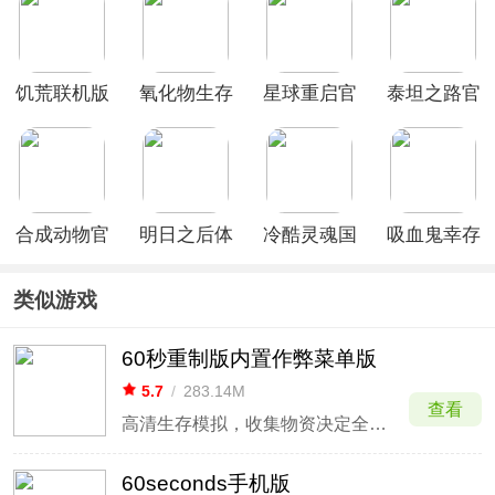
饥荒联机版
氧化物生存
星球重启官
泰坦之路官
手游中文版
岛最新版
方正版
方正版
合成动物官
明日之后体
冷酷灵魂国
吸血鬼幸存
方正版
验服
际版手游
者手机版
(Grim Soul)
(VampireSurv
类似游戏
60秒重制版内置作弊菜单版
5.7
/
283.14M
查看
高清生存模拟，收集物资决定全家人生。
60seconds手机版