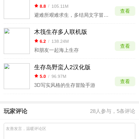
8.8
/
105.11M
查看
避难所艰难求生，多结局文字冒险生存
木筏生存多人联机版
6.2
/
138.24M
查看
和朋友一起海上生存
生存岛野蛮人2汉化版
5.0
/
96.97M
查看
3D写实风格的生存冒险手游
玩家评论
28
人参与，5条评论