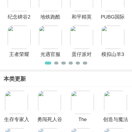
纪念碑谷2
地铁跑酷
和平精英
PUBG国际
正版
2026年最
官方正版
服手游
新版
王者荣耀
光遇官服
蛋仔派对
模拟山羊3
国际服
网易官方
手机版
版
(Goat
Simulator
本类更新
3)
生存专家入
勇闯死人谷
The
创造与魔法
侵
2官方正版
Phenomenon
华为渠道服