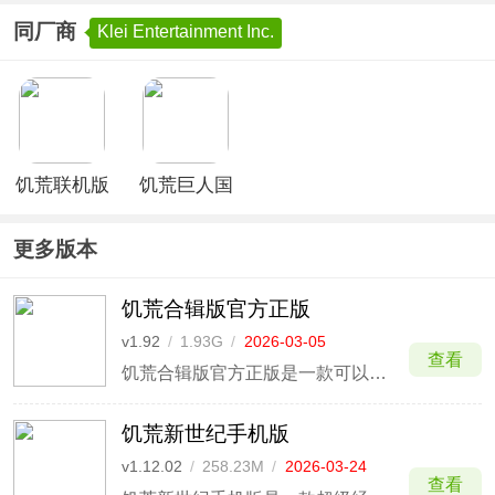
同厂商
Klei Entertainment Inc.
饥荒联机版
饥荒巨人国
手游中文版
联机版新版
更多版本
饥荒合辑版官方正版
v1.92
/
1.93G
/
2026-03-05
查看
饥荒合辑版官方正版是一款可以体验【饥荒游戏】全部系列玩法的生存游戏。在游戏中的饥荒内容分为冒险模式、生存模式、联机模式三个板块。当下玩家面临的一大挑战是度过春夏秋冬四季：春天常下雨，还会触发青蛙雨；夏天酷热；秋天最宜生存；冬天极寒，玩家需依不同季节准备合适道具。
饥荒新世纪手机版
v1.12.02
/
258.23M
/
2026-03-24
查看