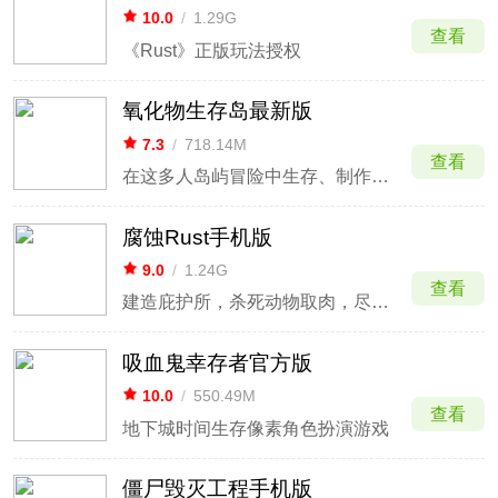
10.0
/
1.29G
查看
《Rust》正版玩法授权
氧化物生存岛最新版
7.3
/
718.14M
查看
在这多人岛屿冒险中生存、制作、征服
腐蚀Rust手机版
9.0
/
1.24G
查看
建造庇护所，杀死动物取肉，尽一切可能生存下来
吸血鬼幸存者官方版
10.0
/
550.49M
查看
地下城时间生存像素角色扮演游戏
僵尸毁灭工程手机版