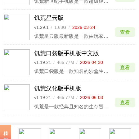
饥荒新世纪手机版是一款超级经典热门的高自由度生存冒险手游，同时也是由著名厂商《Klei Entertainment》所开发的《饥荒》系列全新版本。故此不仅保留了其一贯厚重的漫画风格设计，拥有着精致的画面场景、细腻的角色形象、代入感极强的游戏氛围等。
饥荒星云版
v1.29.1
/
1.68G
/
2026-03-24
查看
饥荒星云版最新版是一款由玩家自制的全新饥荒版本，游戏以最新饥荒为基础，内置57个mod可以开启，有精灵公主、千年狐、蜂女王等等人物，你需要操控角色不断的寻找可以利用的资源，面对敌人的攻击，灵活的应对，建造一切可以抵御的物品，为玩家提供了更有趣的生存体验。
饥荒口袋版手机版中文版
v1.19.21
/
465.77M
/
2026-04-30
查看
饥荒口袋版是一款知名的沙盒生存冒险游戏。饥荒口袋版与电脑原版饥荒的玩法基本没有太大区别，不过口袋版在乞讨方面有着与众不同的独特玩法，并且游戏的最终目的就是活下去活的天数越长最后的分数就越高，同时在饥荒口袋版中玩家们可以感受一年四季的真实变化，沉浸式体验游戏的乐趣，享受着探索
饥荒汉化版手机版
v1.19.21
/
465.77M
/
2026-06-03
查看
饥荒是一款经典且知名的生存冒险游戏，主要讲述的是关于一名科学家威尔逊被恶魔传送到了异世界荒野，并且在游戏中玩家们必需用本人的聪慧以及利用异世界中的自然资源让自己存活下去并在残酷的野外环境中求生。
精