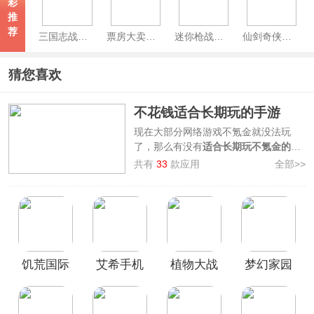
彩
推
荐
三国志战略版手游
票房大卖王官方版
迷你枪战精英官方版
仙剑奇侠传新的开始
猜您喜欢
不花钱适合长期玩的手游
现在大部分网络游戏不氪金就没法玩
了，那么有没有
适合长期玩不氪金的手
游
呢？其实有很多，本站整理制作了
不
共有
33
款应用
全部>>
花钱适合长期玩的手游合集
，为大家推
荐一些适合长期玩不氪金的手游，其中
就有
模拟山羊3手机版、PUBG国际服手
游、光遇、我的世界、蛋仔派对
等，无
论你是想玩模拟类、养成类、射击类的
手游，这里都能满足大家。当然可能有
饥荒国际
艾希手机
植物大战
梦幻家园
些朋友会说这里也有一些也氪金啊！但
是这些游戏并不会像其他游戏一样，不
服手机版
版
僵尸1官方
国际版最
氪金就没法玩了，即使大家不充钱也可
正版
新版
以体验到游戏的乐趣。