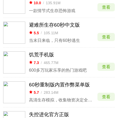
10.0
/
135.91M
查看
一款情节式生存恐怖游戏
避难所生存60秒中文版
5.5
/
105.11M
查看
当末日来临，只有60秒逃生
饥荒手机版
7.3
/
465.77M
查看
600多万玩家乐享的热门游戏吧
60秒重制版内置作弊菜单版
5.7
/
283.14M
查看
高清生存模拟，收集物资决定全家人生。
失控进化官方正版