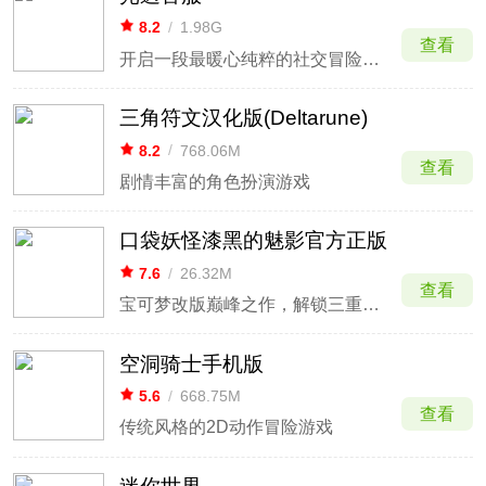
8.2
/
1.98G
查看
开启一段最暖心纯粹的社交冒险体验
三角符文汉化版(Deltarune)
8.2
/
768.06M
查看
剧情丰富的角色扮演游戏
口袋妖怪漆黑的魅影官方正版
7.6
/
26.32M
查看
宝可梦改版巅峰之作，解锁三重平宇宙冒险
空洞骑士手机版
5.6
/
668.75M
查看
传统风格的2D动作冒险游戏