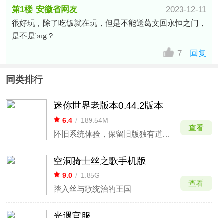
第1楼
安徽省网友
2023-12-11
很好玩，除了吃饭就在玩，但是不能送葛文回永恒之门，
是不是bug？
7
回复
同类排行
迷你世界老版本0.44.2版本
6.4
/
189.54M
查看
怀旧系统体验，保留旧版独有道具与机制。
空洞骑士丝之歌手机版
9.0
/
1.85G
查看
踏入丝与歌统治的王国
光遇官服