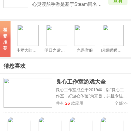
查看
心灵渡船手游是基于Steam同名游戏移植而来的一款治愈系剧情模拟经营游戏，玩家将扮演一位“灵魂摆渡人”与你的小猫一同建造并驾驶渡船，穿梭在各个奇幻岛屿之间寻找被困的灵魂，砍树、种地、捕鱼、烹饪结识性格各异的伙伴，了解他们与他们做朋友，倾听他们的故事，帮助他们了却未竟的心愿，
精
彩
推
荐
斗罗大陆魂师对决最新版本
明日之后官方正版
光遇官服
闪耀暖暖官服
猜您喜欢
良心工作室游戏大全
良心工作室成立于2019年，以“良心工
作室，好游心体验”为宗旨，并且专注于
手机游戏的代理、运营发行。
良心工作
共有
26
款应用
全部>>
室游戏大全
为玩家来了良心工作室制作
的游戏，其中包含非常普通的鹿、乡村
老师、生命简史、挨饿荒野、60秒避难
所、属性与生活3等，题材玩法囊括模