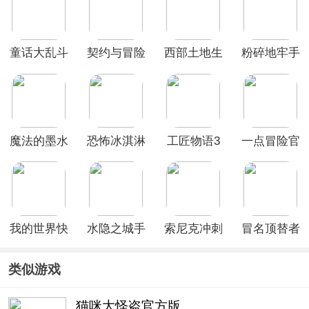
童话大乱斗
契约与冒险
西部土地生
粉碎地牢手
英雄传说
存内置菜单
机版
最新版
魔法的墨水
恐怖冰淇淋
工匠物语3
一点冒险官
手游
3正式版
最新版本
方版
我的世界快
水隐之城手
索尼克冲刺
冒名顶替者
照版
机版
2爆炸官方
3d最新版
版
类似游戏
猫咪大怪盗官方版