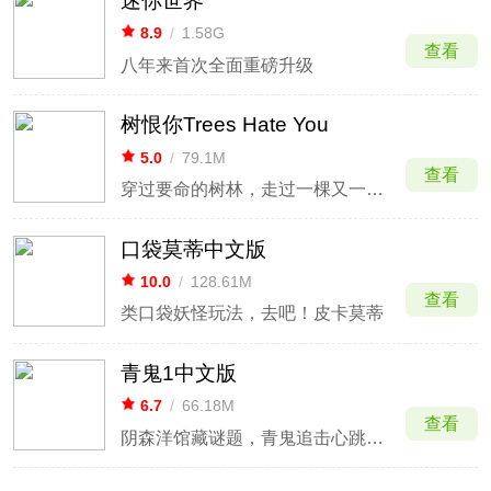
迷你世界
8.9
/
1.58G
查看
八年来首次全面重磅升级
树恨你Trees Hate You
5.0
/
79.1M
查看
穿过要命的树林，走过一棵又一棵恶意满满的树
口袋莫蒂中文版
10.0
/
128.61M
查看
类口袋妖怪玩法，去吧！皮卡莫蒂
青鬼1中文版
6.7
/
66.18M
查看
阴森洋馆藏谜题，青鬼追击心跳爆表