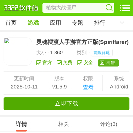
首页
游戏
应用
专题
排行
灵魂摆渡人手游官方正版(Spiritfarer)
大小：
1.36G
类别：
冒险解谜
官方
免费
安全
纠错
更新时间
版本
权限
系统
2025-10-11
v1.5.9
Android
查看
立
即下
载
详情
相关
评论(3)