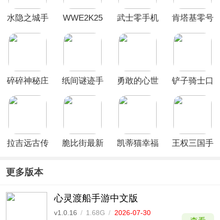
水隐之城手
WWE2K25
武士零手机
肯塔基零号
机版
手机版
版
公路手机版
碎碎神秘庄
纸间谜迹手
勇敢的心世
铲子骑士口
园官方正版
机版
界大战完整
袋地牢手机
汉化版
版
拉吉远古传
脆比街最新
凯蒂猫幸福
王权三国手
奇手游中文
版
旅行中文版
机版
版
更多版本
心灵渡船手游中文版
v1.0.16
/
1.68G
/
2026-07-30