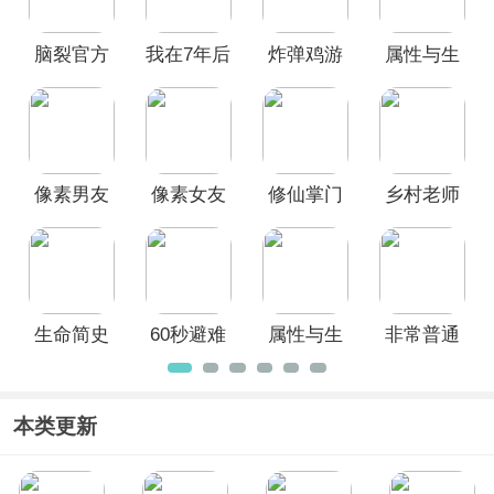
拟、经营、生存、冒险、解谜等，这些
游戏的一致好评，感兴趣的小伙伴快下
脑裂官方
我在7年后
炸弹鸡游
属性与生
载体验一下吧！
版
等着你中
戏中文版
活最新版
文版
本
像素男友
像素女友
修仙掌门
乡村老师
中文版
游戏
人最新版
官方正版
生命简史
60秒避难
属性与生
非常普通
最新版
所官方正
活3最新版
的鹿手游
版(60
Seconds)
本类更新