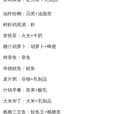
油炸给蜊：贝类+油脂类
鲜虾鸡尾酒：虾
拿铁茶：火光+牛奶
糖汁胡萝卜：胡萝卜+蜂蜜
烤章鱼：章鱼
串烧鱿鱼：鱿鱼
麦片粥：谷物+乳制品
什锦早餐：浆果+酸乳
大米布丁：大米+乳制品
枫糖三文鱼：鲑鱼王+枫糖浆