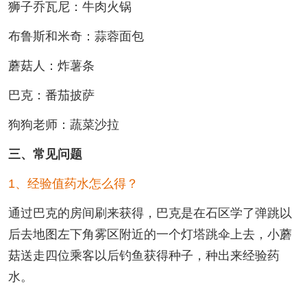
狮子乔瓦尼：牛肉火锅
布鲁斯和米奇：蒜蓉面包
蘑菇人：炸薯条
巴克：番茄披萨
狗狗老师：蔬菜沙拉
三、常见问题
1、经验值药水怎么得？
通过巴克的房间刷来获得，巴克是在石区学了弹跳以
后去地图左下角雾区附近的一个灯塔跳伞上去，小蘑
菇送走四位乘客以后钓鱼获得种子，种出来经验药
水。