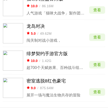
10.0
/
86.16M
查看
人气游戏「猫咪大战争」製作团队续作！
龙岛对决
5.0
/
49.62M
查看
闯关制对战小游戏，
绯梦契约手游官方版
10.0
/
1.42G
查看
超700个天赋效果、百种战斗组合的畅爽刷怪之旅！
密室逃脱8红色豪宅
9.0
/
875.64M
查看
展开一场与魔法生物共存的冒险