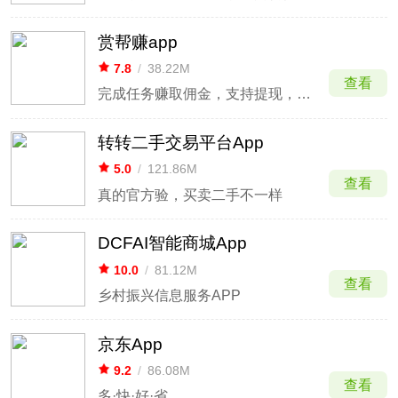
赏帮赚app
7.8
/
38.22M
查看
完成任务赚取佣金，支持提现，提供多种赚钱方式
转转二手交易平台App
5.0
/
121.86M
查看
真的官方验，买卖二手不一样
DCFAI智能商城App
10.0
/
81.12M
查看
乡村振兴信息服务APP
京东App
9.2
/
86.08M
查看
多·快·好·省