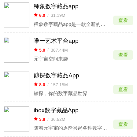
稀象数字藏品app
6.0
/
31.19M
查看
稀象数字藏品app是一款全新的数字藏品交易平台。相信最近肯定不少用户听自己身边的朋友说过或者是在网上看到各种关于虚拟藏品的消息了，而这款由宁波吧克八克网络科技有限公司提供的稀象二级平台就可以帮助用户提供丰富的数字藏品的信息以及知识，大家可以在这里进行购买、收藏、售卖等。
唯一艺术平台app
5.0
/
387.44M
查看
元宇宙空间来袭
鲸探数字藏品App
8.0
/
157.15M
查看
鲸探，你的数字藏品世界
ibox数字藏品App
3.8
/
36.52M
查看
随着元宇宙的逐渐兴起各种数字藏品也是许多人所关心的话题，本次为大家推荐一款非常知名的数字藏品交易平台软件——ibox数字藏品App。该软件内有着非常丰富的高品质的数字藏品并且用户可以在这里获得第一手的发售信息以及最新的数字藏品资讯，同时软件内的全部数字藏品均是大众耳熟能详的