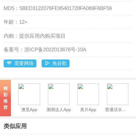
MD5：
5BED3122076FE95401728FA089F6BF59
年龄：
12+
内购：
提供应用内购买项目
备案号：
浙ICP备2022013678号-10A
需要网络
免谷歌
精
彩
推
荐
澳觅App
测测达人App
美片App
普通话水平测试app
类似应用