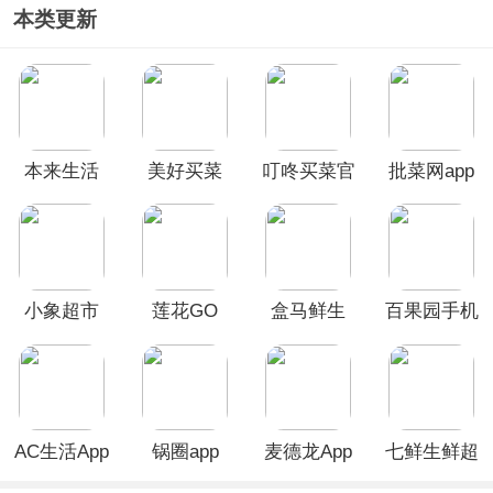
本类更新
本来生活
美好买菜
叮咚买菜官
批菜网app
App
App
方版
小象超市
莲花GO
盒马鲜生
百果园手机
app
App
版
AC生活App
锅圈app
麦德龙App
七鲜生鲜超
市app