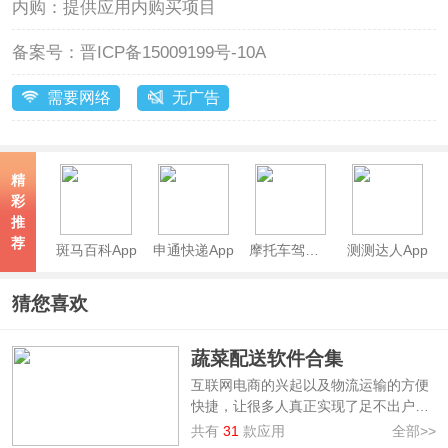
内购：
提供应用内购买项目
备案号：
晋ICP备15009199号-10A
需要网络
无广告
精
彩
推
荐
斑马百科App
申通快递App
摩托车驾考app
测测达人App
猜您喜欢
蔬菜配送软件合集
互联网电商的兴起以及物流运输的方便
快捷，让很多人真正实现了足不出户就
能享受任何物质享受，在手机上就能挑
共有
31
款应用
全部>>