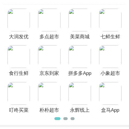
选购买蔬菜水果生鲜。本站整理制作了
蔬菜配送软件合集
，提供了如
盒马、小
象超市、叮咚买菜、朴朴超市、永辉线
上超市
等常用的蔬菜配送软件，你无需
每天烦恼吃什么，无需每天匆忙赶往菜
场，无需担心不会讲价、不会挑选新鲜
大润发优
多点超市
美菜商城
七鲜生鲜
菜了。不用出门，一键下单，新鲜蔬菜
就送上门，在家中制作美食，欢迎广大
鲜App
app
App
超市app
用户前来本站挑选下载使用！
食行生鲜
京东到家
拼多多App
小象超市
app
App
叮咚买菜
朴朴超市
永辉线上
盒马App
官方版
app
超市App