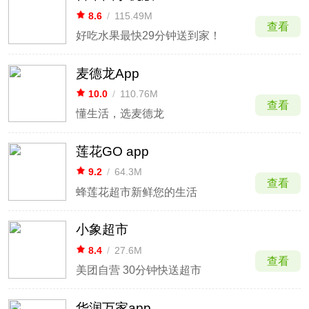
8.6
/
115.49M
查看
好吃水果最快29分钟送到家！
麦德龙App
10.0
/
110.76M
查看
懂生活，选麦德龙
莲花GO app
9.2
/
64.3M
查看
蜂莲花超市新鲜您的生活
小象超市
8.4
/
27.6M
查看
美团自营 30分钟快送超市
华润万家app