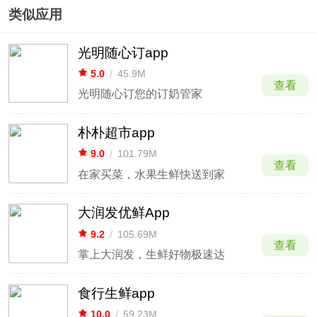
类似应用
光明随心订app
5.0
/
45.9M
查看
光明随心订您的订奶管家
朴朴超市app
9.0
/
101.79M
查看
在家买菜，水果生鲜快送到家
大润发优鲜App
9.2
/
105.69M
查看
掌上大润发，生鲜好物极速达
食行生鲜app
10.0
/
59.23M