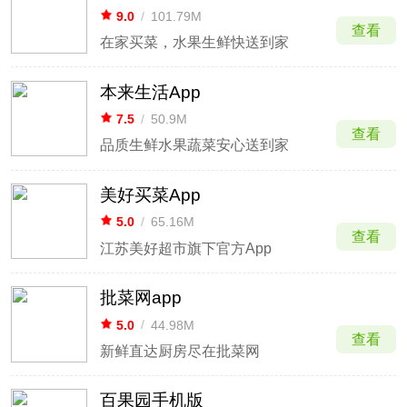
9.0
/
101.79M
查看
在家买菜，水果生鲜快送到家
本来生活App
7.5
/
50.9M
查看
品质生鲜水果蔬菜安心送到家
美好买菜App
5.0
/
65.16M
查看
江苏美好超市旗下官方App
批菜网app
5.0
/
44.98M
查看
新鲜直达厨房尽在批菜网
百果园手机版