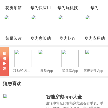
花瓣邮箱
华为快应用
华为玩机技
华为
app官方版
中心
巧App
LinkHome
App
荣耀阅读
华为家长助
华为畅连
华为应用助
app
手app
App最新版
手app最新
版本
精
彩
推
荐
移动经纪人App
澳觅App
星题库App
优麦医生App
猜您喜欢
智能穿戴app大全
生活中常见的智能穿戴设备有手表、手