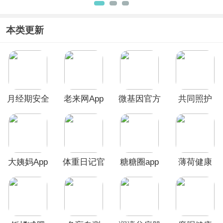
表App
app
本类更新
月经期安全
老来网App
微基因官方
共同照护
期助理app
官方版
版
App
大姨妈App
体重日记官
糖糖圈app
薄荷健康
方版
App