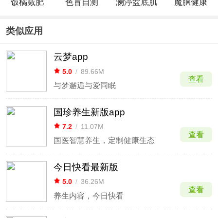
饭橘减肥
色盲自测
澜渟盆底肌
魔胴健康
app
修复app
App
类似应用
云梦app
5.0
/
89.66M
查看
与梦邂逅与爱同眠
国珍养生新版app
7.2
/
11.07M
查看
国医智慧养生，定制健康生态
今日快看最新版
5.0
/
36.26M
查看
养生内容，今日快看