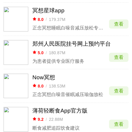
冥想星球app
8.0
/
179.37M
查看
正念冥想睡眠白噪音减压放松专注工具
郑州人民医院挂号网上预约平台
5.0
/
180.87M
查看
为患者提供专业医疗服务
Now冥想
8.0
/
138.53M
查看
正念冥想白噪音催眠减压瑜伽放松
薄荷轻断食App官方版
9.2
/
22.88M
查看
断食减肥追踪饮食建议