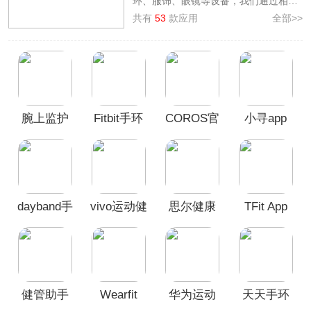
环、服饰、眼镜等设备，我们通过相应
的智能穿戴设备软件即可进行连接，连
共有
53
款应用
全部>>
接之后我们就可以通过app来查看自己
的身体健康、记录你的睡眠质量，记录
自己的运动情况，所有的监测数据都以
非常直观的形式呈现，并且数据都是能
保存很久的，让你可以进行数据对比。
小编整理了
智能穿戴app大全
，里面包
腕上监护
Fitbit手环
COROS官
小寻app
含小米、华为、oppo等系列智能穿戴软
件，对此有需要的小伙伴可以来下载使
App
app
方版
用~
dayband手
vivo运动健
思尔健康
TFit App
环app最新
康App最新
app
版
版
健管助手
Wearfit
华为运动
天天手环
App
pro智能手
健康手环
app