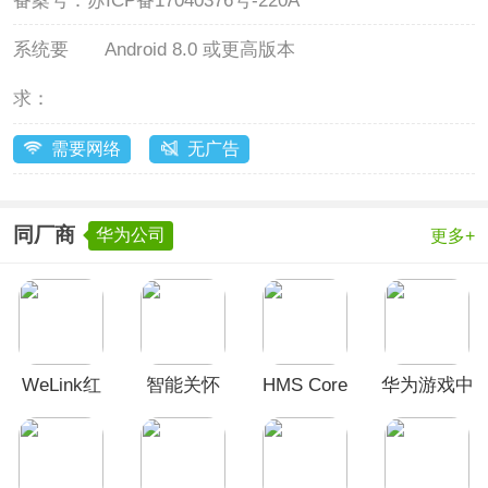
备案号：
苏ICP备17040376号-220A
系统要
Android 8.0 或更高版本
求：
需要网络
无广告
同厂商
华为公司
更多+
WeLink红
智能关怀
HMS Core
华为游戏中
色版
app
最新版
心