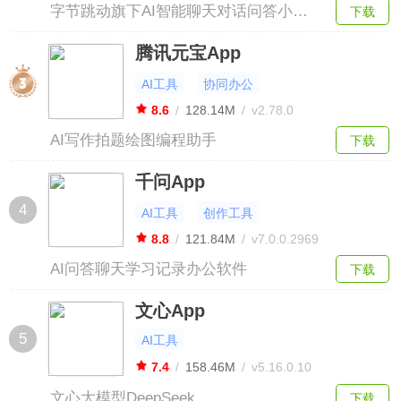
字节跳动旗下AI智能聊天对话问答小助
下载
手
腾讯元宝App
AI工具
协同办公
8.6
/
128.14M
/
v2.78.0
AI写作拍题绘图编程助手
下载
千问App
4
AI工具
创作工具
8.8
/
121.84M
/
v7.0.0.2969
AI问答聊天学习记录办公软件
下载
文心App
5
AI工具
7.4
/
158.46M
/
v5.16.0.10
文心大模型DeepSeek
下载