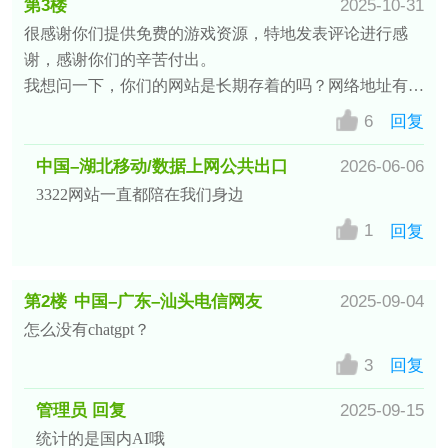
第3楼
2025-10-31
很感谢你们提供免费的游戏资源，特地发表评论进行感
中国–重庆–重庆移动/数据上网公
谢，感谢你们的辛苦付出。

共出口网友
我想问一下，你们的网站是长期存着的吗？网络地址有没
有可能变更？
6
回复
中国–湖北移动/数据上网公共出口
2026-06-06
3322网站一直都陪在我们身边
网友
1
回复
第2楼
中国–广东–汕头电信网友
2025-09-04
怎么没有chatgpt？
3
回复
管理员 回复
2025-09-15
统计的是国内AI哦