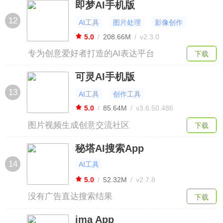
即梦AI手机版
12
AI工具
图片处理
影像创作
5.0
/
208.66M
/
v2.3.0
专为创意爱好者打造的AI表达平台
下载
可灵AI手机版
13
AI工具
创作工具
5.0
/
85.64M
/
v3.6.50.486
图片视频生成创意交流社区
下载
秘塔AI搜索App
14
AI工具
5.0
/
52.32M
/
v2.7.8
没有广告直达搜索结果
下载
ima App