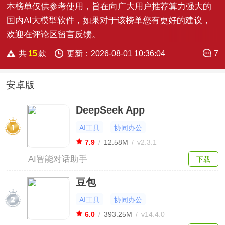
本榜单仅供参考使用，旨在向广大用户推荐算力强大的
国内AI大模型软件，如果对于该榜单您有更好的建议，
欢迎在评论区留言反馈。
共
15
款
更新：2026-08-01 10:36:04
7
安卓版
DeepSeek App
AI工具
协同办公
7.9
/
12.58M
/
v2.3.1
AI智能对话助手
下载
豆包
AI工具
协同办公
6.0
/
393.25M
/
v14.4.0