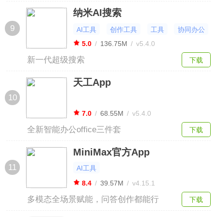
绘画全搞定
纳米AI搜索
9
AI工具
创作工具
工具
协同办公
5.0
/
136.75M
/
v5.4.0
新一代超级搜索
下载
天工App
10
7.0
/
68.55M
/
v5.4.0
全新智能办公office三件套
下载
MiniMax官方App
11
AI工具
8.4
/
39.57M
/
v4.15.1
多模态全场景赋能，问答创作都能行
下载