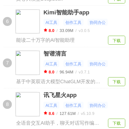
Kimi智能助手app
6
AI工具
创作工具
协同办公
8.0
/
33.09M
/
v3.0.5
能读二十万字的AI智能助理
下载
智谱清言
7
AI工具
创作工具
协同办公
8.0
/
96.94M
/
v3.7.1
基于中英双语大模型ChatGLM开发的智
下载
能AI助手
讯飞星火app
8
AI工具
创作工具
协同办公
8.6
/
127.61M
/
v5.10.9
全语音交互AI助手，聊天对话写作编程
下载