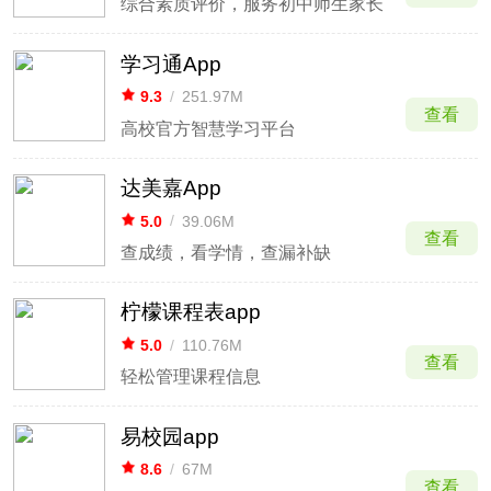
综合素质评价，服务初中师生家长
学习通App
9.3
/
251.97M
查看
高校官方智慧学习平台
达美嘉App
5.0
/
39.06M
查看
查成绩，看学情，查漏补缺
柠檬课程表app
5.0
/
110.76M
查看
轻松管理课程信息
易校园app
8.6
/
67M
查看