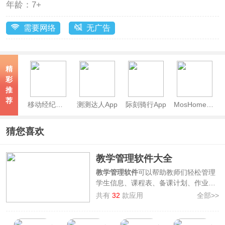
年龄：
7+
需要网络
无广告
精
彩
推
荐
移动经纪人App
测测达人App
际刻骑行App
MosHome官方版
猜您喜欢
教学管理软件大全
教学管理软件
可以帮助教师们轻松管理
学生信息、课程表、备课计划、作业评
分等方面的工作，使教学过程更加高效
共有
32
款应用
全部>>
和便捷。本站专门为大家整理制作了
教
学管理软件大全
，其中汇集了如
学有优
教app、小北学生app、超级校园app