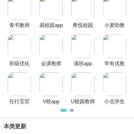
等，能够有效整合各项教学管理工作，
让教师们能够在一个平台上管理多个任
务，提高教学管理效率，欢迎广大用户
青书教师
易校园app
希悦校园
小麦助教
前来本站挑选免费下载使用！
app
app
app
班级优化
会课教师
满班app
学有优教
大师app
版APP
App
任行宝官
V校app
U校园教师
小北学生
方版
端APP
app
本类更新