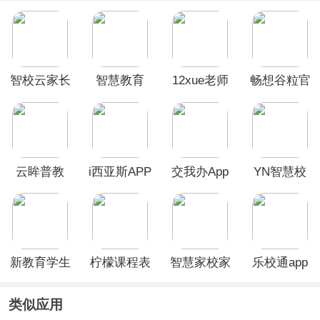
智校云家长
智慧教育
12xue老师
畅想谷粒官
版
App
端app
方版
云眸普教
i西亚斯APP
交我办App
YN智慧校
App
官方版
园app
新教育学生
柠檬课程表
智慧家校家
乐校通app
端app
app
长端
类似应用