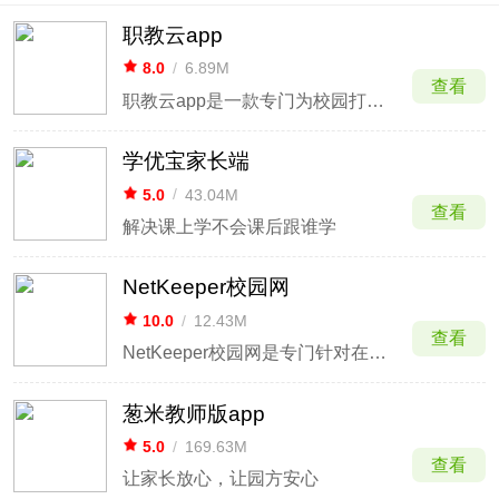
职教云app
8.0
/
6.89M
查看
职教云app是一款专门为校园打造的服务应用，是学校、教师、学生及家长多维立体的交互平台。通过这款平台可以为教师、学校、家长提供信息化的教育服务包括信息的互通、考勤管理、课表查询、通知公告、短信服务、教学资源、掌上选课、教学评价、一卡通、微课堂等等。
学优宝家长端
5.0
/
43.04M
查看
解决课上学不会课后跟谁学
NetKeeper校园网
10.0
/
12.43M
查看
NetKeeper校园网是专门针对在校大学生开发的一款适用于中国电信校园网的专用拨号客户端软件，主要提供高速的校园网络生活，也是大学生上网的专属平台。软件界面简洁，实用性强，功能简洁，操作方便，可作为国内大学生的首选上网助手。
葱米教师版app
5.0
/
169.63M
查看
让家长放心，让园方安心