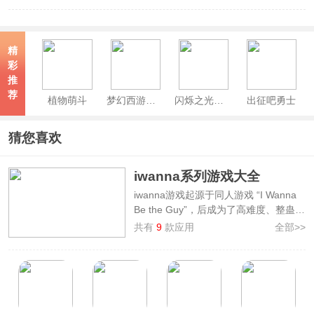
精
彩
推
荐
植物萌斗
梦幻西游手游最新版
闪烁之光官服
出征吧勇士
猜您喜欢
iwanna系列游戏大全
iwanna游戏起源于同人游戏 “I Wanna
Be the Guy”，后成为了高难度、整蛊陷
阱游戏的代名词，诞生了一系列由玩家
共有
9
款应用
全部>>
自制的一类高难度平台跳跃游戏，被统
称为“I Wanna”系列。3322软件下载站
专门整理制作了
iwanna系列游戏大
全
，其中汇集了如
我想成为创造者、
Iwanna原神版、iwanna之马里奥岛合
金弹头、我想成为探险家
等游戏，适合