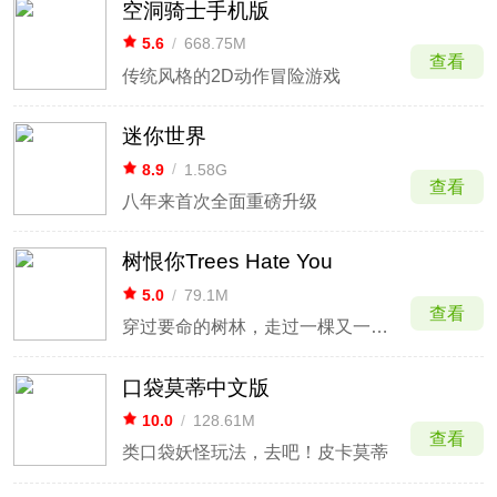
空洞骑士手机版
5.6
/
668.75M
查看
传统风格的2D动作冒险游戏
迷你世界
8.9
/
1.58G
查看
八年来首次全面重磅升级
树恨你Trees Hate You
5.0
/
79.1M
查看
穿过要命的树林，走过一棵又一棵恶意满满的树
口袋莫蒂中文版
10.0
/
128.61M
查看
类口袋妖怪玩法，去吧！皮卡莫蒂