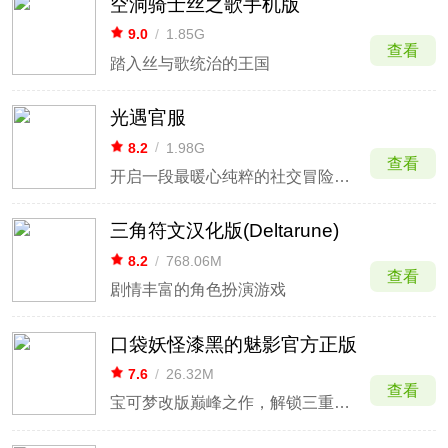
空洞骑士丝之歌手机版
9.0
/
1.85G
查看
踏入丝与歌统治的王国
光遇官服
8.2
/
1.98G
查看
开启一段最暖心纯粹的社交冒险体验
三角符文汉化版(Deltarune)
8.2
/
768.06M
查看
剧情丰富的角色扮演游戏
口袋妖怪漆黑的魅影官方正版
7.6
/
26.32M
查看
宝可梦改版巅峰之作，解锁三重平宇宙冒险