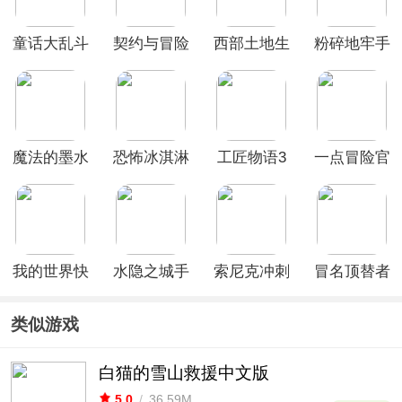
童话大乱斗
契约与冒险
西部土地生
粉碎地牢手
英雄传说
存内置菜单
机版
最新版
魔法的墨水
恐怖冰淇淋
工匠物语3
一点冒险官
手游
3正式版
最新版本
方版
我的世界快
水隐之城手
索尼克冲刺
冒名顶替者
照版
机版
2爆炸官方
3d最新版
版
类似游戏
白猫的雪山救援中文版
5.0
/
36.59M