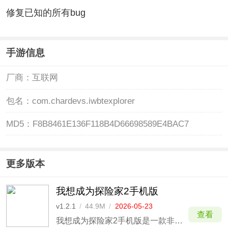
修复已知的所有bug
手游信息
厂商：
互联网
包名：
com.chardevs.iwbtexplorer
MD5：
F8B8461E136F118B4D66698589E4BAC7
更多版本
我想成为探险家2手机版
v1.2.1
/
44.9M
/
2026-05-23
查看
我想成为探险家2手机版是一款非常有趣好玩的横版平台跳跃跑酷闯关类游戏，英文名为I wanna be the Explorer 2，是万众期待的该系列游戏的最新作，画风与画面与前作一般无二，都是十分简洁清爽的像素画风。