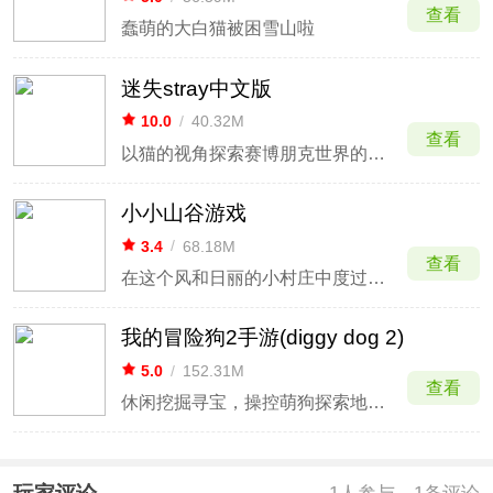
查看
蠢萌的大白猫被困雪山啦
迷失stray中文版
10.0
/
40.32M
查看
以猫的视角探索赛博朋克世界的沉浸式冒险
小小山谷游戏
3.4
/
68.18M
查看
在这个风和日丽的小村庄中度过快乐的一天
我的冒险狗2手游(diggy dog 2)
5.0
/
152.31M
查看
休闲挖掘寻宝，操控萌狗探索地底奥秘。