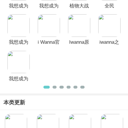
我想成为
我想成为
植物大战
全民
想要挑战高难度关卡的玩家体验，欢迎
广大用户前来本站免费下载安装。
探险家2手
英雄手机
僵尸
iwanna手
机版
版
Iwanna手
机版
机版
我想成为
i Wanna官
Iwanna原
iwanna之
探险家手
方正版手
神版
马里奥岛
机版
游
合金弹头
游戏
我想成为
创造者官
方正版
本类更新